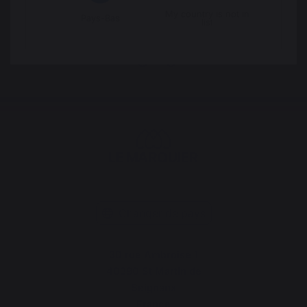
partir de 100 € de
commande
My country is not in
Pays-Bas
list
Changer de pays
30 rue Ambroise 1
40390 St Martin de
Seignanx
France