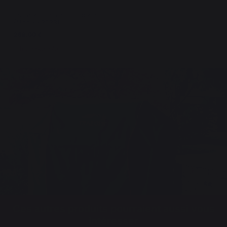
Traeger - Housse Timberline
(Modele 2023)
269,00 €
Indisponible
Ces autres produits pourraient aussi vous
intéresser