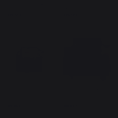
Housse Traeger Ironwood XL
Housse Traeger Timberline
1300 - 2020
229,00 €
225,00 €
Indisponible
En stock
Housse Traeger Timberline
Housse Traeger Ironwood
850 - 2020
885 - 2020
195,00 €
169,90 €
En stock
En stock