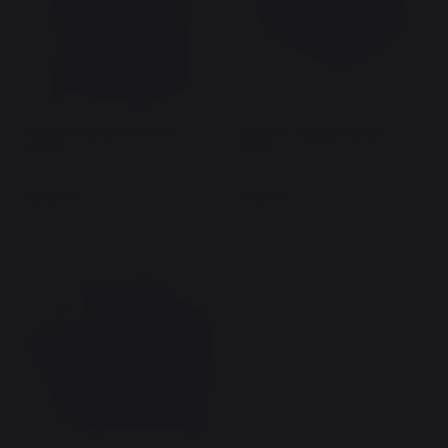
Housse Traeger Pro 575 -
Housse Traeger Ranger -
2020
2020
129,90 €
59,90 €
En stock
En stock