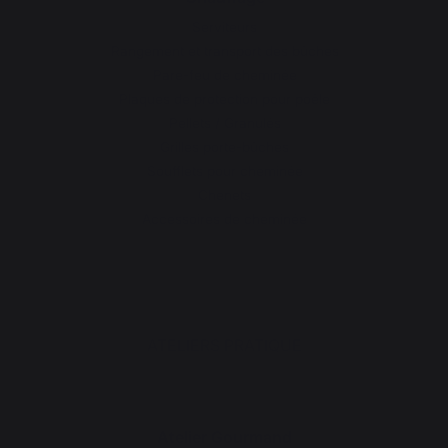
Serviteurs
Rangement et transport des bûches
Pare-feu de cheminée
Plaques de protection pour poêle
Pellets / Granulés
Grilles porte-bûches
Soufflets pour cheminée
Chenets
Accessoires de cheminée
ATELIERS PRATIQUE
Atelier Gourmand