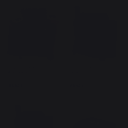
Housse Traeger Ironwood
Housse Traeger Pro 780 -
650 - 2020
2020
159,90 €
149,90 €
En stock
En stock