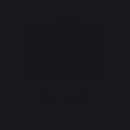
Service consommateur
+33 9 39 24 00 99
Rubrique d'aide et FAQ
Annuler ma commande
Accéder au formulaire de contact
Contacter l'assistance via le chat
Newsletter et bons plans
Inscrivez-vous et soyez informé de tous nos bons plans
Je m'inscris