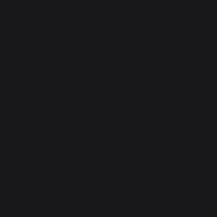
Actualités
Recettes
Animations près de chez vous
Atelier Service
Garantie à vie
Forfait de remise en état
Téléchargements
Atelier Conseils
Bien choisir sa plancha
CONTACT