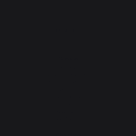
PRODUITS
Cuisson
Planchas
Barbecues et braséros
Cuisines d’extérieur
Fours à pizza
Dessertes & chariots
Tournebroches
Accessoires
Idées Cadeaux
Chauffage