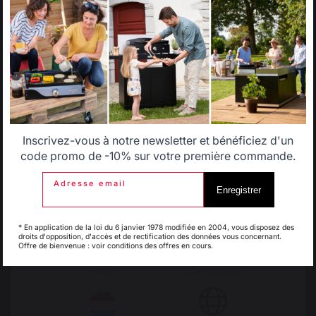
Select another delivery country
INSPIRATIONS
Livres
Allemagne
Antilles
Origine France
Savoir-faire français
Garantie
préservé
Inscrivez-vous à notre newsletter et bénéficiez d'un
Belgique
Canada
code promo de -10% sur votre première commande.
Adresse email
Enregistrer
Espagne
France
Emplois respectueux
Production locale
des individus
maintenue
* En application de la loi du 6 janvier 1978 modifiée en 2004, vous disposez des
droits d'opposition, d'accès et de rectification des données vous concernant.
Offre de bienvenue : voir conditions des offres en cours.
Italie
Luxembourg
Frais de port offerts à