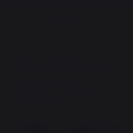
Frais de port offerts à partir de 100,00 €*
Barbecues TRAEGER
Equipements
Housses
Compatibilité : Parfaitement adaptée aux modèles de barbecue
Traeger, assurant une protection sur mesure.
Matériau résistant : Conçue en polyester robuste et imperméable
pour une durabilité accrue.
Protection UV : Protège votre barbecue des rayons nocifs du soleil,
évitant la décoloration et les dommages.
Facile à installer : Conçue pour un ajustement facile et rapide, avec
des sangles ajustables pour une fixation sécurisée.
Respirante : Permet une circulation d'air optimale pour éviter la
condensation et la moisissure.
Nouveauté
Nouveauté