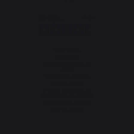
Notre marque
Revendeurs
Conditions générales de
ventes
Charte SAV & Garanties
Mentions légales
Politique des cookies et
confidentialité des données
Réglement des concours
Gérer les cookies
Accès Espace pro