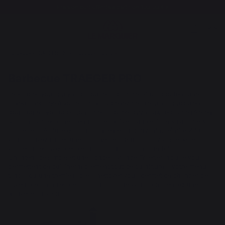
Frais de port offerts à partir de 100,00 €*
Barbecues TRAEGER
Barbecues à pellets
Barbecue TRAEGER PRO
Le Ranger vous suivra partout et la gamme Pro apportera une
saveur inégalée à votre jardin. Obtenez des résultats succulents
pour toutes vos occasions, de la soirée pizza aux repas de fête en
passant par les dîners en famille. Grâce à un réglage « fumage » à
basse température et à cuisson lente ou pouvant atteindre 230 °C,
vous pouvez fumer une poitrine de bœuf, saisir vos steaks et rôtir
vos légumes avec des résultats parfaits à chaque fois.
Un interface simple et une sonde à viande Traeger incluse vous
permettent de cuisiner facilement tout ce qui figure à votre menu,
tandis qu'une trémie facile à nettoyer vous permet de changer de
saveur de granulés de bois dur lorsque vous commencez une
nouvelle cuisson.