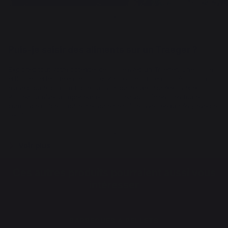
"
Puis-je saisir des aliments sur un Traeger ?
Exploitez tout votre potentiel de saisie avec un Traeger. Une saisie
efficace s’effectue entre 170° et 260°C, ce qui rend la réalisation
d’une croûte parfaite facile sur n’importe quel modèle Traeger.
Passez au niveau supérieur et saisissez vos aliments en toute
confiance grâce à notre méthode de saisie inversée fumée (reverse
sear).
"
Voir plus
Ces autres produits pourraient aussi vous
intéresser
BARBECUES À PELLETS