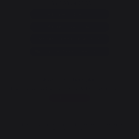
+33 9 39 24 00 99
Rubrique d'aide et FAQ
Annuler ma commande
Accéder au formulaire de contact
Contacter l'assistance via le chat
Newsletter et bons plans
Inscrivez-vous et soyez informé de tous nos bons plans
Je m'inscris
La Nouvelle Aquitaine et l'Union Européenne agissent ensemble
pour votre territoire