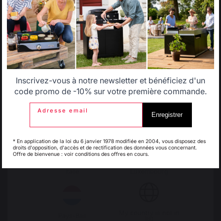
Select another delivery country
Allemagne
Antilles
Inscrivez-vous à notre newsletter et bénéficiez d'un
Belgique
Canada
code promo de -10% sur votre première commande.
Adresse email
Enregistrer
Changer de pays
Espagne
France
* En application de la loi du 6 janvier 1978 modifiée en 2004, vous disposez des
30 rue Ambroise 1
droits d'opposition, d'accès et de rectification des données vous concernant.
Offre de bienvenue : voir conditions des offres en cours.
40390 St Martin de
Seignanx
Italie
Luxembourg
France
My country is not in
Pays-Bas
list