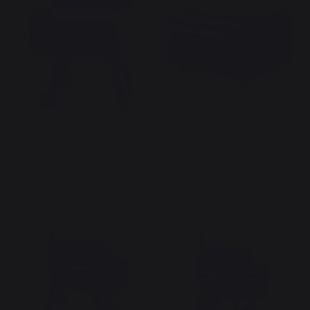
Barbecue À Pellets Pro 22
Barbecue à pellets Traeger
Ranger
599,00 €
549,00 €
En stock
En stock