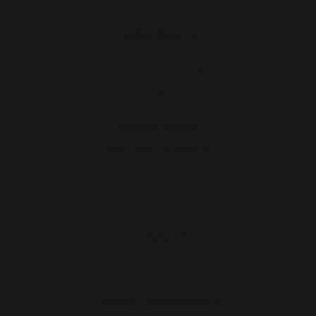
Atelier Service
Garantie à vie
Forfait de remise en état
Téléchargements
Atelier Conseils
Bien choisir sa plancha
CONTACT
Service consommateur