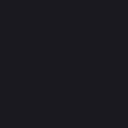
Gamme Pro & Ranger
Gamme Woodridge
Gamme Ironwood
Gamme Timberline
PELLETS
Sacs de pellets
EQUIPEMENTS
Housses
Accessoires
SAUCES ET ÉPICES
Sauces
Epices
INSPIRATIONS
Livres