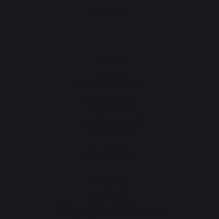
PRODUITS
Cuisson
Planchas
Barbecues et braséros
Cuisines d’extérieur
Fours à pizza
Dessertes & chariots
Tournebroches
Accessoires
Idées Cadeaux
Chauffage
Serviteurs
Rangement et transport des bûches