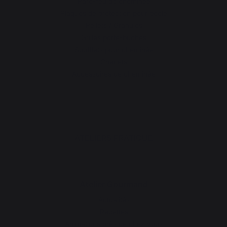
Pare-feu de cheminée
Plaques de protection pour poêle
Pellets / Granulés
Grilles porte-bûches
Soufflets pour cheminée
Chenets
Accessoires de cheminée
ATELIERS PRATIQUE
Atelier Gourmand
Actualités
Recettes
Animations près de chez vous