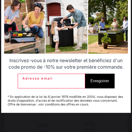
country.
IDÉES CADEAUX
Select another delivery country
Chèques cadeaux
Livres
Allemagne
Antilles
Origine France
Savoir-faire français
Garantie
préservé
Inscrivez-vous à notre newsletter et bénéficiez d'un
Belgique
Canada
code promo de -10% sur votre première commande.
Adresse email
Enregistrer
Espagne
France
Emplois respectueux
Production locale
des individus
maintenue
* En application de la loi du 6 janvier 1978 modifiée en 2004, vous disposez des
droits d'opposition, d'accès et de rectification des données vous concernant.
Offre de bienvenue : voir conditions des offres en cours.
Italie
Luxembourg
Frais de port offerts à