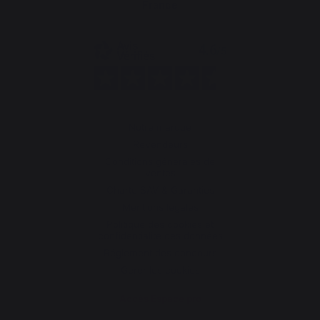
France
Notre marque
Revendeurs
Conditions générales de
ventes
Charte SAV & Garanties
Mentions légales
Politique des cookies et
confidentialité des données
Réglement des concours
Gérer les cookies
Accès Espace pro