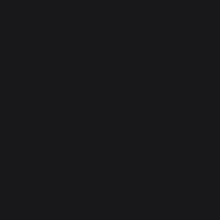
Chauffage
Serviteurs
Rangement et transport des bûches
Pare-feu de cheminée
Plaques de protection pour poêle
Pellets / Granulés
Grilles porte-bûches
Soufflets pour cheminée
Chenets
Accessoires de cheminée
ATELIERS PRATIQUE