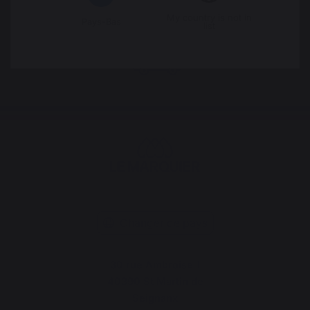
partir de 100 € de
My country is not in
commande
Pays-Bas
list
Changer de pays
30 rue Ambroise 1
40390 St Martin de
Seignanx