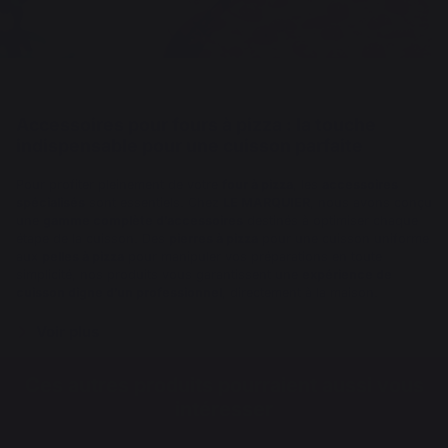
Accessoires pour fours à pizza : la touche
indispensable pour une cuisson parfaite
Pour profiter pleinement de votre
four à pizza
, les
accessoires
spécialisés
sont essentiels. Chez
LE MARQUIER
, nous avons conçu
une
gamme complète d’accessoires
destinés à optimiser chaque
étape de la cuisson. Des
pierres à pizza
pour une cuisson uniforme
aux
pelles à pizza
pour manipuler vos préparations en toute
simplicité, nos produits vous garantissent une
expérience de
cuisson digne d’un professionnel
, directement à la maison.
Voir plus
Ces autres produits pourraient aussi vous
intéresser