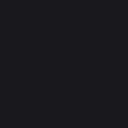
Atelier Gourmand
Actualités
Recettes
Animations près de chez vous
Atelier Service
Garantie à vie
Forfait de remise en état
Téléchargements
Atelier Conseils
Bien choisir sa plancha
CONTACT