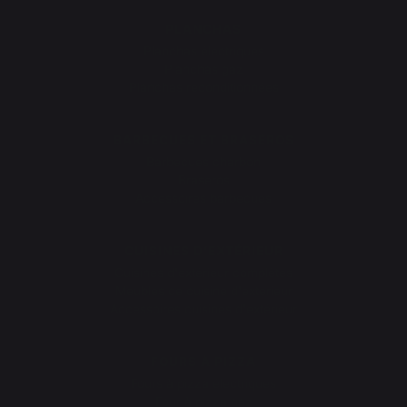
PLANCHAS
Planchas électriques
Planchas gaz
Planchas reconditionnées
BARBECUES ET BRASÉROS
Barbecues charbon
Braseros
Accessoires barbecues
CUISINES D’EXTÉRIEUR
Cuisines d'extérieur complètes
Meubles de cuisine d'extérieur
Accessoires cuisines d'extérieur
FOURS À PIZZA
Fours à pizza électriques
Four à pizza gaz