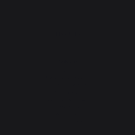
PRODUITS
Cuisson
Planchas
Barbecues et braséros
Cuisines d’extérieur
Fours à pizza
Dessertes & chariots
Tournebroches
Accessoires
Idées Cadeaux