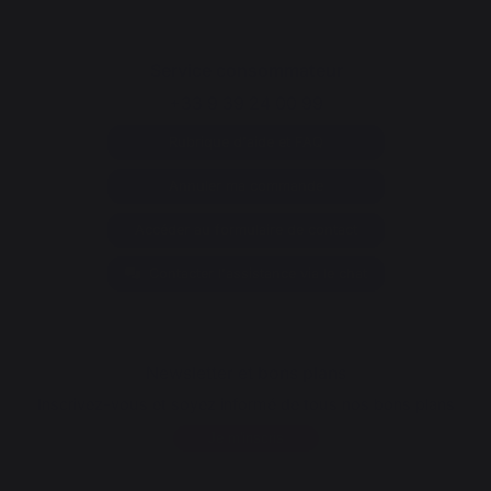
Service consommateur
+33 9 39 24 00 99
Rubrique d'aide et FAQ
Annuler ma commande
Accéder au formulaire de contact
Contacter l'assistance via le chat
Newsletter et bons plans
Inscrivez-vous et soyez informé de tous nos bons plans
Je m'inscris