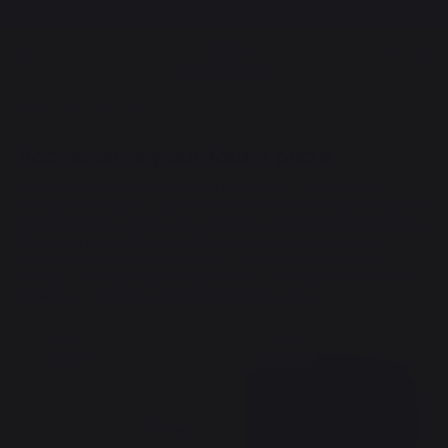
Frais de port offerts à partir de 100,00 €*
Cuisson
Fours à pizza
Accessoires pour four à pizza
Pour profiter pleinement de votre four à pizza, équipez-vous
d’accessoires adaptés. Chez LE MARQUIER, nous avons conçu une
gamme complète d’outils de cuisson pensés pour améliorer chaque
étape de la préparation. Des pierres à pizza pour une cuisson
homogène aux pelles à pizza pour manipuler facilement vos
créations, nos accessoires garantissent une expérience culinaire
digne d’un professionnel, directement chez vous.
Nouveauté
Nouveauté