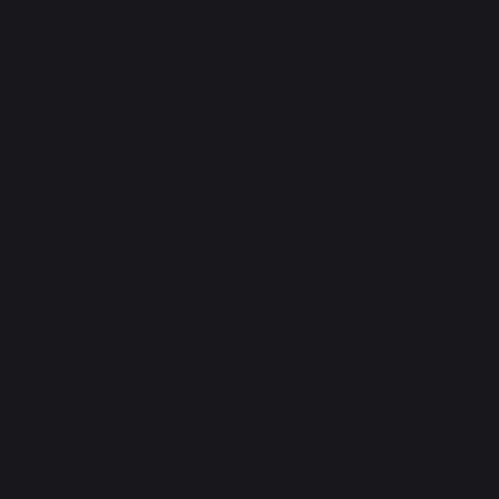
En stock
En stock
Roulette À Pizza
Pelle À Tourner Pizza
Manche Long
9,90 €
49,00 €
En stock
En stock