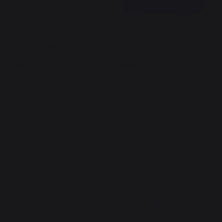
Brosse de nettoyage four à
Housse four à pizza
pizza
Signature
19,90 €
59,00 €
En stock
En stock
Pierre À Pizza
Planche À Découper Pizza
29,00 €
34,90 €