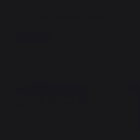
Les meilleures ventes
Trouvez le cadeau idéal
Planchas gaz
Cuisines d'extérieur complètes
Nouveauté
Nouveauté