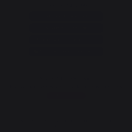
+33 9 39 24 00 99
Rubrique d'aide et FAQ
Annuler ma commande
Accéder au formulaire de contact
Contacter l'assistance via le chat
Newsletter et bons plans
Inscrivez-vous et soyez informé de tous nos bons plans
Je m'inscris
La Nouvelle Aquitaine et l'Union Européenne agissent ensemble
pour votre territoire