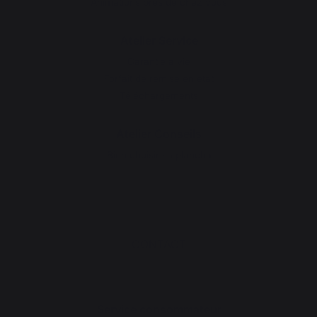
Animations près de chez vous
Atelier Service
Garantie à vie
Forfait de remise en état
Téléchargements
Atelier Conseils
Bien choisir sa plancha
CONTACT
Service consommateur