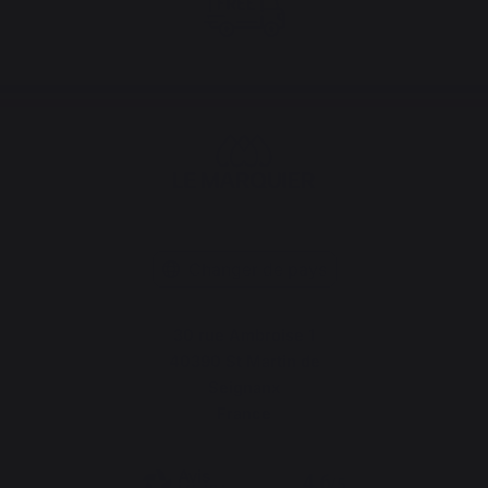
Changer de pays
30 rue Ambroise 1
40390 St Martin de
Seignanx
France