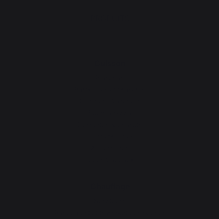
PRODUITS
Cuisson
Planchas
Barbecues et braséros
Cuisines d’extérieur
Fours à pizza
Dessertes & chariots
Tournebroches
Accessoires
Idées Cadeaux
Chauffage
Serviteurs
Rangement et transport des bûches