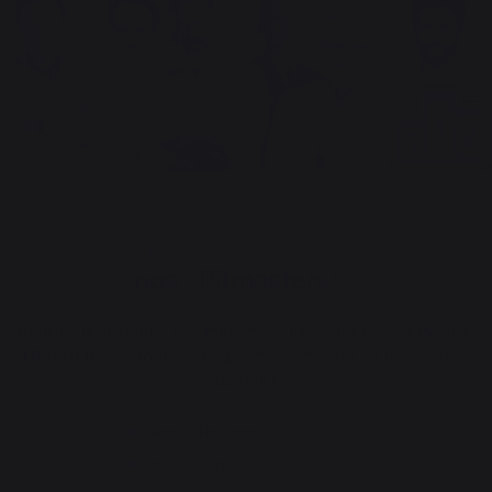
Message à tous
nos "Pitmasters" :
Pour réussir toutes vos cuissons et profiter de vos invités,
TRAEGER développe une gamme complète de barbecue à
pellets !
Pro & Ranger
Ironwood