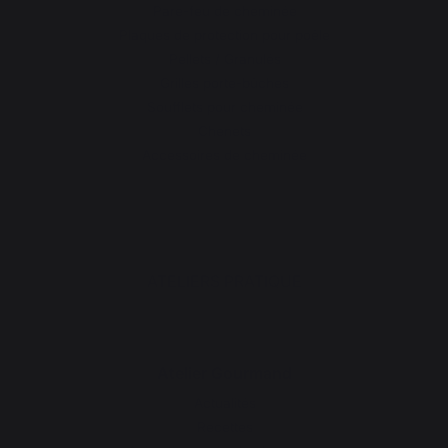
Pare-feu de cheminée
Plaques de protection pour poêle
Pellets / Granulés
Grilles porte-bûches
Soufflets pour cheminée
Chenets
Accessoires de cheminée
ATELIERS PRATIQUE
Atelier Gourmand
Actualités
Recettes