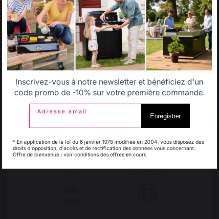
partage.
Select another delivery country
Découvrez notre savoir-faire
Allemagne
Antilles
Inscrivez-vous à notre newsletter et bénéficiez d'un
Belgique
Canada
code promo de -10% sur votre première commande.
Adresse email
Enregistrer
Espagne
France
* En application de la loi du 6 janvier 1978 modifiée en 2004, vous disposez des
droits d'opposition, d'accès et de rectification des données vous concernant.
Offre de bienvenue : voir conditions des offres en cours.
Suivez-nous sur les réseaux
Italie
Luxembourg
Vous êtes fièr(e) de votre dernier achat LE MARQUIER,
partagez votre photo avec le hashtag
#lemarquier
My country is not in
Pays-Bas