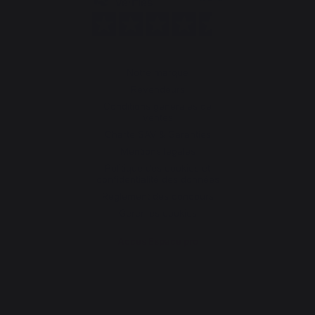
Notre marque
Revendeurs
Conditions générales de
ventes
Charte SAV & Garanties
Mentions légales
Politique des cookies et
confidentialité des données
Réglement des concours
Gérer les cookies
Accès Espace pro