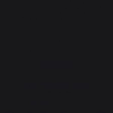
Les chefs les plus expérimentés de France partagent leur
vision aux côtés d'artistes talentueux qui mettent le feu
sur scène tandis que les experts de la plancha
s'affrontent pour remporter le titre suprême.
Championnat du monde de
plancha
Concerts, DJ set
Ateliers de cuisine
Et de nombreuses surprises…
Plus d’info