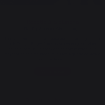
Recette à la plancha
Flat Top Smashed Cheeseburger
La saveur intense et savoureuse que confère l'ajout d'un
peu de Traeger Burger Rub à un Smash burger rend toute
sauce superflue. Laissez donc de côté le ketchup, la
mayonnaise et la moutarde, et laissez la galette de viande
occuper le de ...
Voir la recette
Recette au barbecue