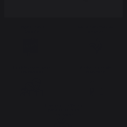
list
Origine France
Savoir-faire français
Garantie
préservé
Emplois respectueux
Production locale
des individus
maintenue
Frais de port offerts à
partir de 100 € de
commande