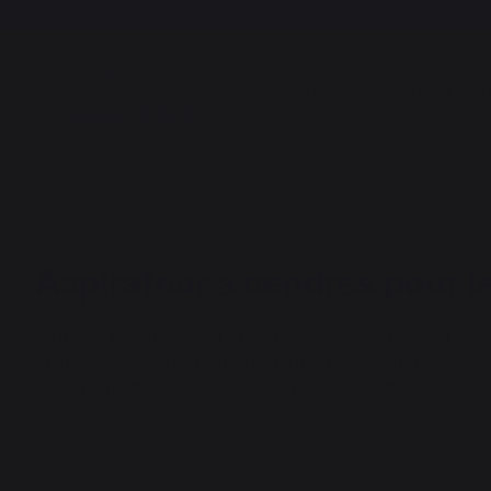
CUISSON
CHAUFFAGE
L
Chauffage
Accessoires de cheminée
Aspirateur
Aspirateur à cendres pour 
Nettoyer régulièrement et entretenir sa cheminée et son
chauffage. C'est pourquoi nous avons sélectionné pour v
l'équipement adéquat, s'avérer particulièrement fastidie