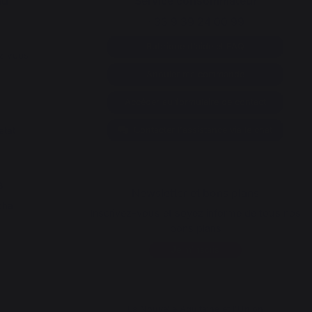
nd
Service consommateur
+33 9 39 24 00 99
Rubrique d'aide et FAQ
z vous
Annuler ma commande
Accéder au formulaire de contact
état
Contacter l'assistance via le chat
s
Newsletter et bons plans
cha
Inscrivez-vous et soyez informé de tous nos
bons plans
Je m'inscris
La Nouvelle Aquitaine et l'Union