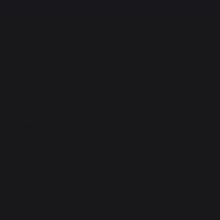
Frais de port offerts à partir de 100,00 €*
A MARQUE
L'EXPÉRIENCE
BONS PLANS
la cheminée
 poêle à bois sont une garantie de bon fonctionnement et de
ous ces aspirateurs à cendre afin que vous puissiez très fac
use.