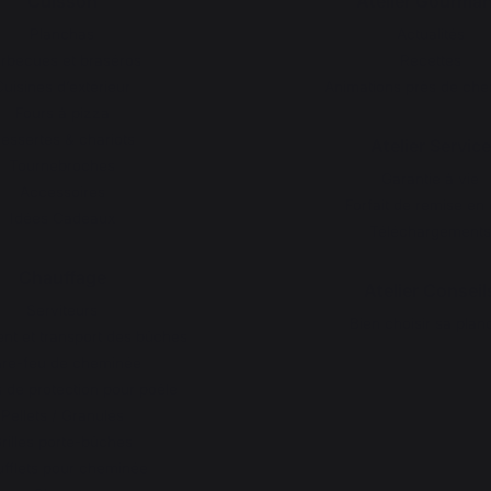
Cuisson
Atelier Gourma
Planchas
Actualités
rbecues et braséros
Recettes
Cuisines d’extérieur
Animations près de che
Fours à pizza
essertes & chariots
Atelier Service
Tournebroches
Garantie à vie
Accessoires
Forfait de remise en 
Idées Cadeaux
Téléchargements
Chauffage
Atelier Conseil
Serviteurs
Bien choisir sa plan
t et transport des bûches
re-feu de cheminée
 de protection pour poêle
Pellets / Granulés
rilles porte-bûches
fflets pour cheminée