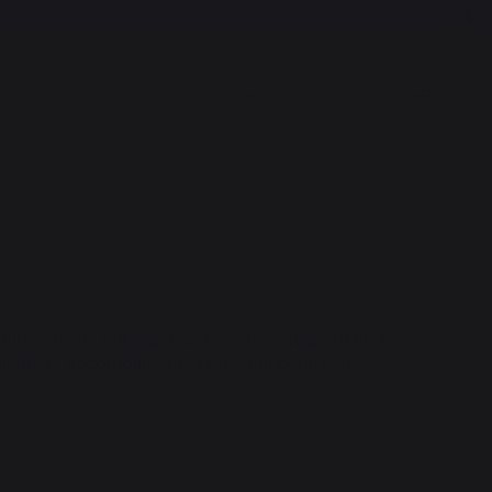
 durée de vie rallongée pour votre équipement de
ilement accomplir cette tâche qui peut, sans