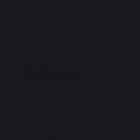
Changer de pays
Ba
30 rue Ambroise 1
40390 St Martin de
Seignanx
D
France
Rangemen
Notre marque
Pa
Revendeurs
Plaques
Conditions générales de
ventes
Charte SAV & Garanties
G
Mentions légales
Sou
Politique des cookies et