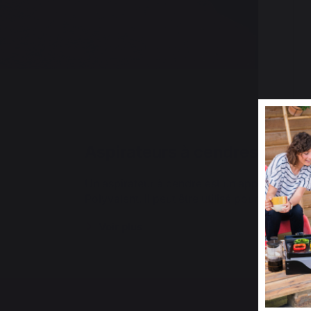
Aspirateurs à cendres : l’out
Un aspirateur à cendre est un appareil élect
Polyvalent, il peut être utilisé pour les che
Voir plus