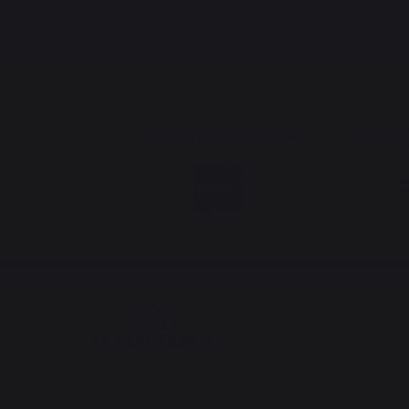
Savoir-fa
Origine France Garantie
pr