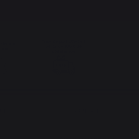
Frais de port offerts à
n locale
partir de 100 € de
enue
commande
QUE
CONTACT