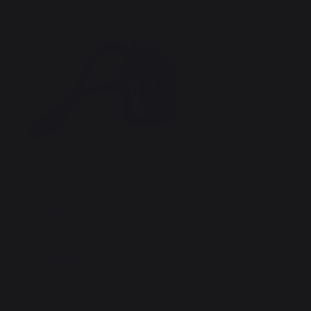
Aspirateur À Cendres 18L Avec
Décolmatage
79,90 €
En stock