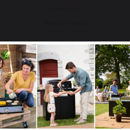
Select your country
It appears that you are trying to access a product catalog
that does not correspond to the one for your country.
Select another delivery country
il indispensable pour un nettoyage rapide
rique conçu pour aspirer les résidus de cendres issus de la 
minées, les poêles à bois ou à granulés, ainsi que pour les bar
Allemagne
Antilles
Belgique
Canada