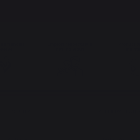
ire français
Emplois respectueux
Productio
éservé
des individus
maint
PRODUITS
ATELIERS PRATI