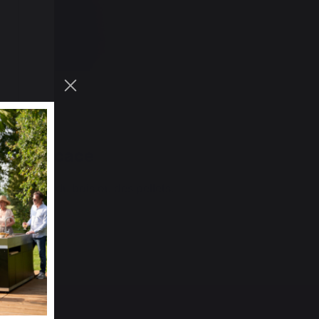
 et efficace
combustion du bois ou des pellets.
becues.