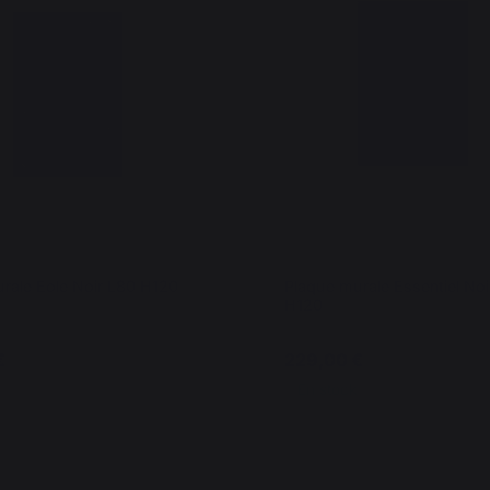
rale Eole Noir L80 H120
Plaque murale Essentiel No
H120
€
229,00 €
En stock