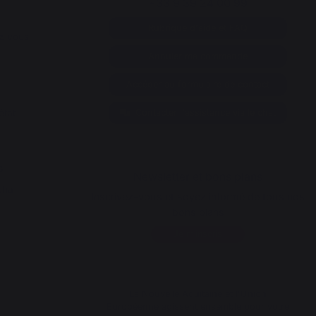
+33 9 39 24 00 99
Rubrique d'aide et FAQ
z vous
Annuler ma commande
Accéder au formulaire de contact
état
Contacter l'assistance via le chat
s
Newsletter et bons plans
cha
Inscrivez-vous et soyez informé de tous nos
bons plans
Je m'inscris
La Nouvelle Aquitaine et l'Union
Européenne agissent ensemble pour votre