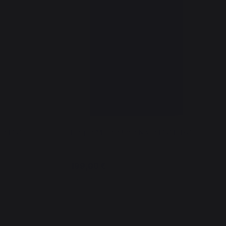
ire L80
Plaque Murale Unie Noire L80 H120
199,00 €
En stock