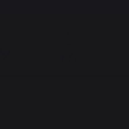
ire français
Emplois respectueux
Productio
éservé
des individus
maint
PRODUITS
ATELIERS PRATI
Cuisson
Atelier Gourma