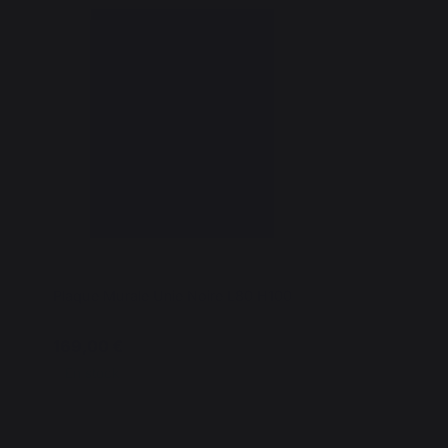
Plaque Murale Unie Noire L80 H100
169,00 €
En stock