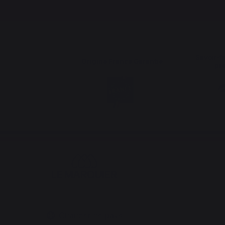
Savoir-fa
Origine France Garantie
pr
Changer de pays