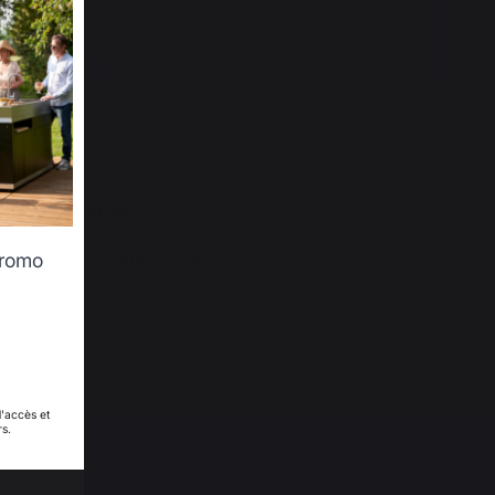
et élégance
promo
e suie susceptibles d’altérer la couleur de
tique et décorative pour votre intérieur.
d'accès et
rs.