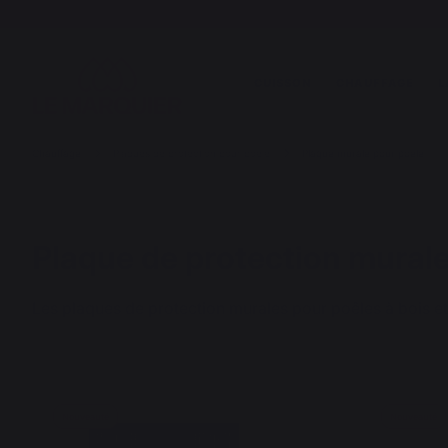
CUISSON
CHAUFFAGE
L
Chauffage
Plaques de protection pour poêle
Plaque murale pour poêle
Plaque de protection murale
Les plaques de protection murales pour poêles à bois et
Nouveauté
Nouveauté