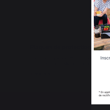
Plaques de protection murale
Insc
Conçues pour isoler efficacement le mur du 
votre revêtement. Alliant technologie, sécuri
Voir plus
* En appl
de rectif