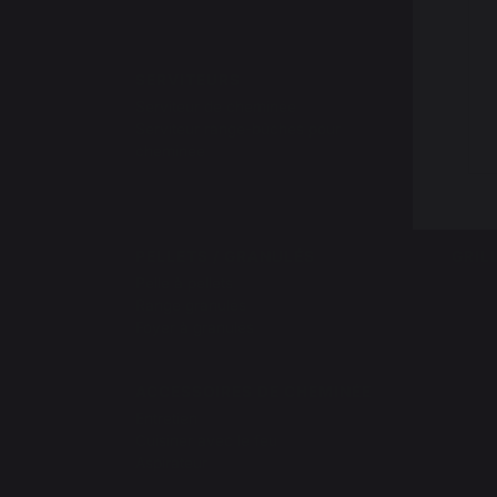
Ce
SERVITEURS
RANG
DES 
Serviteur de cheminée
Range
Serviteur range-bûches pour
Panie
cheminée
Sac à
Chario
PELLETS / GRANULÉS
GRIL
Pelle à pellets
Range granulés
Foyer à granulés
ACCESSOIRES DE CHEMINÉE
Entretien
Cuisiner avec le feu
Aspirateur