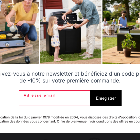
Allemagne
Antilles
s pour poêles : sécurité, performance 
Belgique
Canada
rivez-vous à notre newsletter et bénéficiez d'un code 
rayonnement thermique, elles limitent également les dépôts d
de -10% sur votre première commande.
té et esthétique, nos plaques offrent une solution à la fois pra
Adresse email
Espagne
France
Enregistrer
ication de la loi du 6 janvier 1978 modifiée en 2004, vous disposez des droits d'opposition, 
ication des données vous concernant. Offre de bienvenue : voir conditions des offres en cou
Italie
Luxembourg