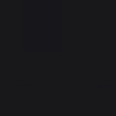
Plaque Murale Graphic Noire L80
Plaque Mu
H120
229,00 €
229,00 
En stock
En stock