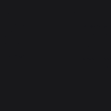
Planchas
Actualités
rbecues et braséros
Recettes
Cuisines d’extérieur
Animations près de che
Fours à pizza
essertes & chariots
Atelier Service
Tournebroches
Garantie à vie
Accessoires
Forfait de remise en 
Idées Cadeaux
Téléchargements
Chauffage
Atelier Conseil
Serviteurs
Bien choisir sa plan
t et transport des bûches
re-feu de cheminée
 de protection pour poêle
Pellets / Granulés
rilles porte-bûches
fflets pour cheminée
Chenets