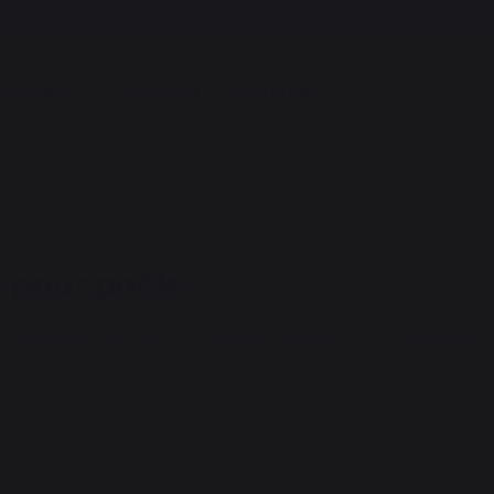
Frais de port offerts à partir de 100,00 €*
A MARQUE
L'EXPÉRIENCE
BONS PLANS
 pour poêle
 à granulés sont des accessoires essentiels pour préserver v
Nouveauté