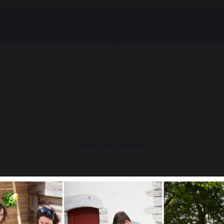
Select your country
It appears that you are trying to access a product catalog
that does not correspond to the one for your country.
Select another delivery country