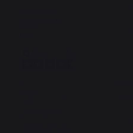
Ba
30 rue Ambroise 1
40390 St Martin de
Seignanx
D
France
Rangemen
Notre marque
Pa
Revendeurs
Plaques
Conditions générales de
ventes
Charte SAV & Garanties
G
Mentions légales
Sou
Politique des cookies et
confidentialité des données