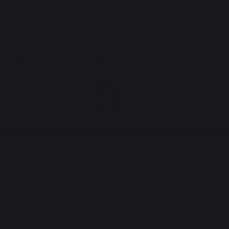
Frais de port offerts à
n locale
partir de 100 € de
enue
commande
QUE
CONTACT
nd
Service consommateur