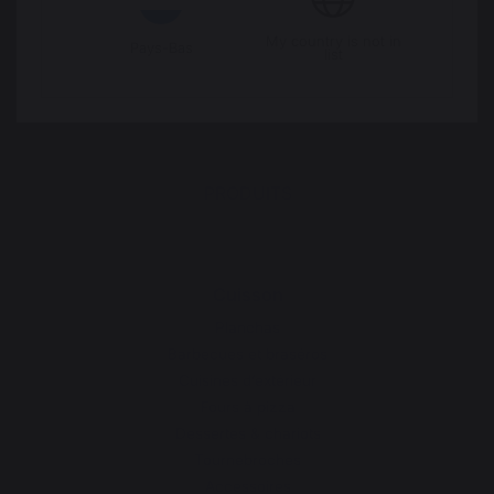
Accès Espace pro
My country is not in
Pays-Bas
list
PRODUITS
Cuisson
Planchas
Barbecues et braséros
Cuisines d’extérieur
Fours à pizza
Dessertes & chariots
Tournebroches
Accessoires