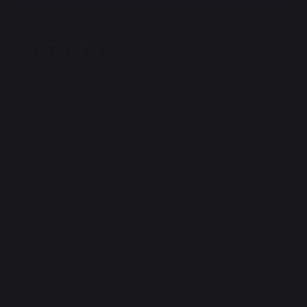
DESCRIPTION :
Gardez votre barbecue Ironwood XL en parfait
état en le protégeant des intempéries avec une
housse complète. Cette housse est doté d'un
tissu robuste qui protège du soleil, de la neige
et de la pluie.
CARACTERISTIQUES :
Housse robuste et résistante aux intempéries
qui s'adapte au barbecue TRAEGER
IRONWOOD XL (modèle 2023 - Ref.
TFB93RLGI)
Polyester 600D durable et résistant à