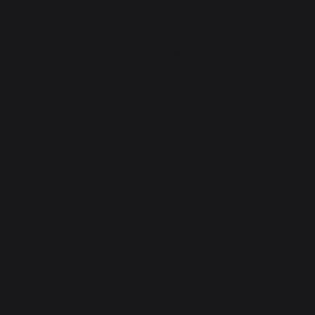
Idées Cadeaux
Chauffage
Serviteurs
Rangement et transport des bûches
Pare-feu de cheminée
Plaques de protection pour poêle
Pellets / Granulés
Grilles porte-bûches
Soufflets pour cheminée
Chenets
Accessoires de cheminée
ATELIERS PRATIQUE