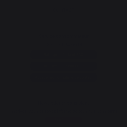
CONTACT
Service consommateur
+33 9 39 24 00 99
Rubrique d'aide et FAQ
Annuler ma commande
Accéder au formulaire de contact
Newsletter et bons plans
Inscrivez-vous et soyez informé de tous nos bons plans
Je m'inscris