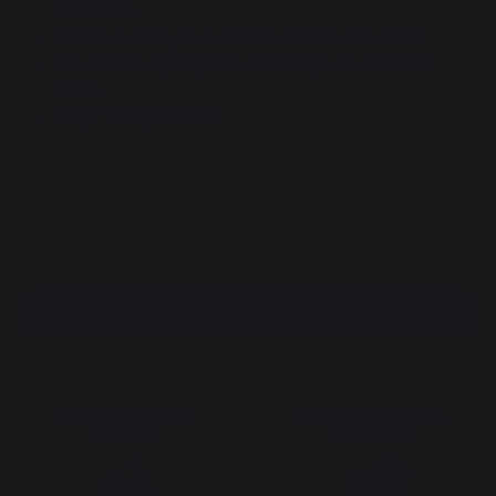
l'abrasion
Forme ajustée pour une couverture maximale
Boucles en nylon pour un enfilage et un retrait
facile
Logo Traeger brodé
Me prévenir de la disponibilité
Savoir-faire français
Emplois respectueux
préservé
des individus