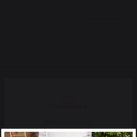
Frais de port offerts à
Production locale
partir de 100 € de
maintenue
commande
Changer de pays
Select your country
It appears that you are trying to access a product
catalog that does not correspond to the one for your
30 rue Ambroise 1