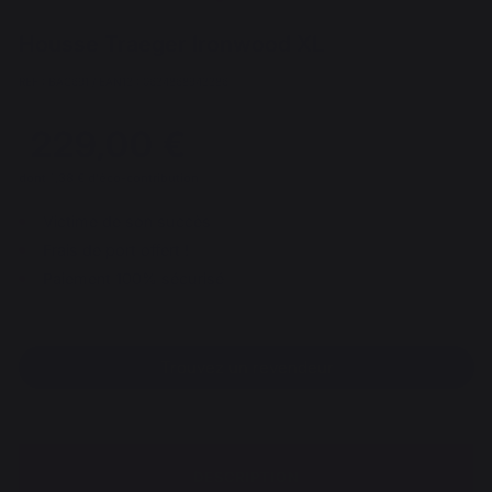
Housse Traeger Ironwood XL
REF : BAC691 / EAN13 : 0634868943386
229,00 €
dont 1,38 € d'éco-contribution
Victime de son succès
Frais de port offert !
Paiement 100% sécurisé
Trouvez un revendeur
DESCRIPTION