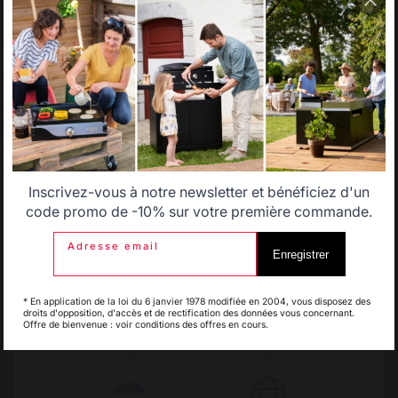
country.
40390 St Martin de
Seignanx
Select another delivery country
France
Allemagne
Antilles
Inscrivez-vous à notre newsletter et bénéficiez d'un
Belgique
Canada
code promo de -10% sur votre première commande.
Notre marque
Revendeurs
Adresse email
Enregistrer
Conditions générales de
ventes
Espagne
France
Charte SAV & Garanties
* En application de la loi du 6 janvier 1978 modifiée en 2004, vous disposez des
Mentions légales
droits d'opposition, d'accès et de rectification des données vous concernant.
Offre de bienvenue : voir conditions des offres en cours.
Politique des cookies et
confidentialité des données
Italie
Luxembourg
Réglement des concours
Gérer les cookies