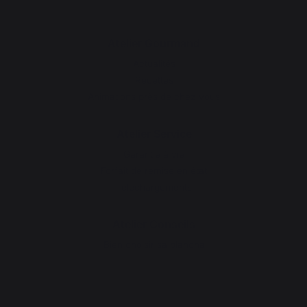
Atelier Gourmand
Actualités
Recettes
Animations près de chez vous
Atelier Service
Garantie à vie
Forfait de remise en état
Téléchargements
Atelier Conseils
Bien choisir sa plancha