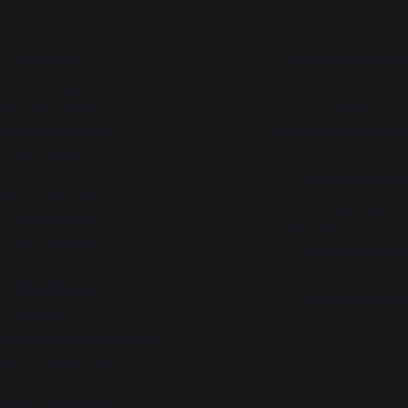
Cuisson
Atelier Gourma
Planchas
Actualités
rbecues et braséros
Recettes
Cuisines d’extérieur
Animations près de che
Fours à pizza
essertes & chariots
Atelier Service
Tournebroches
Garantie à vie
Accessoires
Forfait de remise en 
Idées Cadeaux
Téléchargements
Chauffage
Atelier Conseil
Serviteurs
Bien choisir sa plan
t et transport des bûches
re-feu de cheminée
 de protection pour poêle
Pellets / Granulés