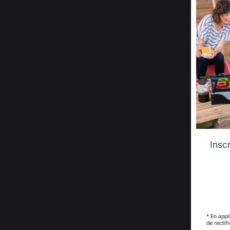
Insc
* En appl
de rectif