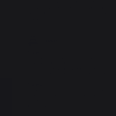
La saveur intense et savoureuse que confère l'
Smash burger rend toute sauce superflue. Lais
et la moutarde, et laissez la galette de viande o
n'hésitez pas à mettre deux ou trois galettes à 
Cuisson
Étape 1
Préchauffez deux zones adjacentes de la plaq
pendant 8 à 10 minutes.
Préparez une grande spatule en métal et un ca
côté (pour éviter que les steaks ne collent à la s
Étape 2
Divisez le bœuf en 4 portions égales et form
généreusement de tous les côtés avec le mélan
e
d'environ 1 cuillère à café par boulette.
Ingrédients
450 g de bœuf haché, de préférence 80 % ma