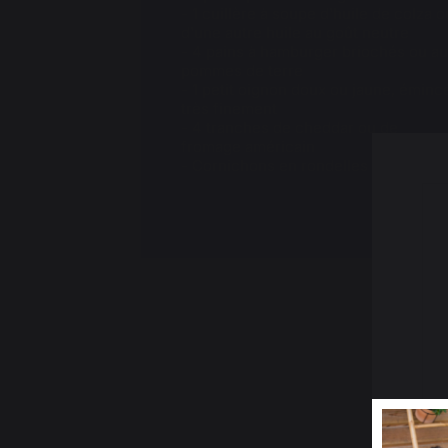
1 cuillère à soupe d'huile de colza o
d'une autre huile au goût neutre
4 pains à hamburger briochés ou a
pommes de terre
1 petit oignon doux ou jaune, éminc
très finement
4 tranches de cheddar ou de
fromage américain
Cornichons en rondelles