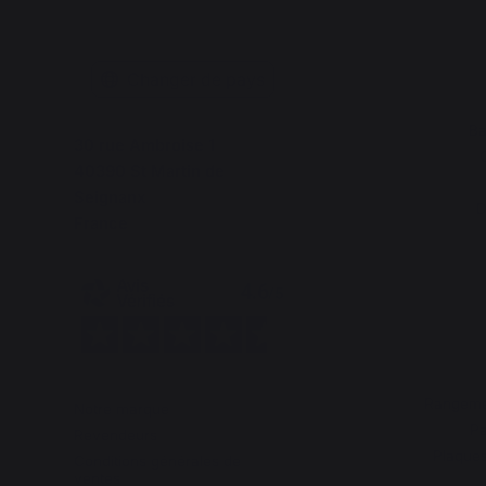
Changer de pays
Ba
30 rue Ambroise 1
40390 St Martin de
Seignanx
D
France
Rangemen
Notre marque
Pa
Revendeurs
Plaques
Conditions générales de
ventes