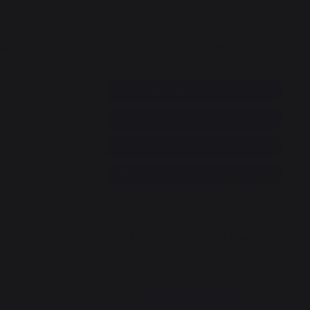
nd
Service consommateur
+33 9 39 24 00 99
Rubrique d'aide et FAQ
z vous
Annuler ma commande
Accéder au formulaire de contact
état
Contacter l'assistance via le chat
s
Newsletter et bons plans
cha
Inscrivez-vous et soyez informé de tous nos
bons plans
Je m'inscris