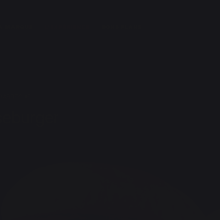
A MARQUE
L'EXPÉRIENCE
BONS PLANS
 BARBECUE
seburger