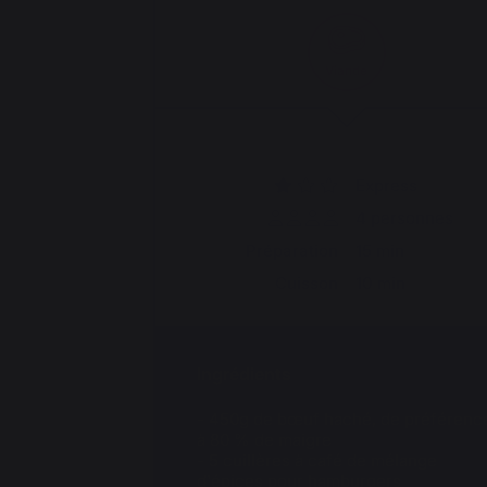
Viande
Express
4 personnes
Préparation
15 min
Cuisson
10 min
Ingrédients
450g de bœuf haché, de préférenc
à 80 % de maigre
5 cuillères à café de mélange
d'épices pour hamburgers