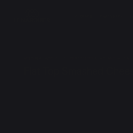
CUISSON
CHAUFFAGE
L
RETOUR À L'ACCUEIL
LES RECETTES À LA PLANCHA ET AU
Flat Top Smashed Chee