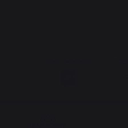
Savoir-fa
Origine France Garantie
pr