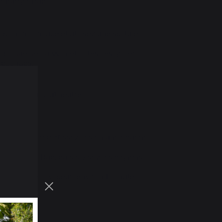
er Burger Rub
a plancha chaude et utilisez une spatule
 plaque de cuisson et faites-les griller
 secondes.
tre huile au goût neutre
de terre
n chaude et répartissez-les en une couche
eger Burger Rub, puis divisez les oignons
dégager de la vapeur, environ 1 minute.
ement