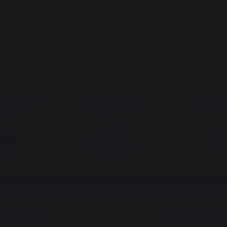
ire français
Emplois respectueux
Productio
éservé
des individus
maint
PRODUITS
ATELIERS PRATI