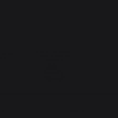
Frais de port offerts à
n locale
partir de 100 € de
enue
commande
QUE
CONTACT