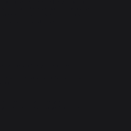
ajout d'un peu de Traeger Burger Rub à un
sez donc de côté le ketchup, la mayonnaise
ccuper le devant de la scène. D'ailleurs,
l'honneur, comme sur la photo.
ue de cuisson Traeger à feu moyen-vif
rré de papier sulfurisé de 12 à 15 cm de
patule).
ez des boulettes. Assaisonnez
ge d'épices Traeger Burger Rub, à raison
igre