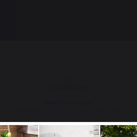
4 cuillères à café de mélange d'épices Traeg
u
Étape 3
ux
Versez ou vaporisez l'huile sur la surface de l
pour l'étaler uniformément. Laissez fumer
é
Placez les pains, côté coupé vers le bas, sur la
jusqu'à ce qu'ils soient dorés, pendant 30 à 60
Réservez pour le service.
Ingrédients
1 cuillère à soupe d'huile de colza ou d'une au
4 pains à hamburger briochés ou aux pommes 
Étape 4
Disposez les oignons sur la plaque de cuisso
uniforme.
Saupoudrez d’environ 1 cuillère à café de Tra
Select your country
en 4 petits tas.
Laissez cuire jusqu’à ce qu’ils commencent à 
It appears that you are trying to access a product catalog
Ingrédients
that does not correspond to the one for your country.
1 petit oignon doux ou jaune, émincé très fin
1 cuillère à café de Traeger Burger Rub
Étape 5