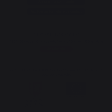
Annuler ma commande
Accéder au formulaire de contact
Newsletter et bons plans
Inscrivez-vous et soyez informé de tous nos bons plans
Je m'inscris
La Nouvelle Aquitaine et l'Union Européenne agissent ensemble
pour votre territoire