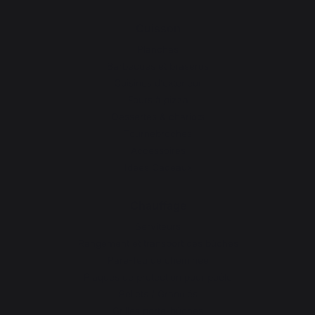
Cuisson
Planchas
Barbecues et braséros
Cuisines d’extérieur
Fours à pizza
Dessertes & chariots
Tournebroches
Accessoires
Idées Cadeaux
Chauffage
Serviteurs
Rangement et transport des bûches
Pare-feu de cheminée
Plaques de protection pour poêle
Pellets / Granulés
Grilles porte-bûches