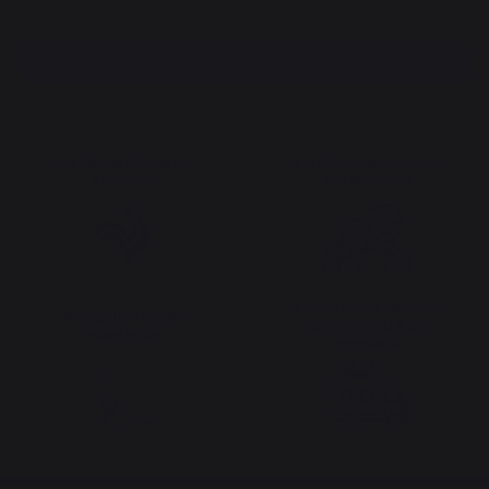
Ajouter au panier
Savoir-faire français
Emplois respectueux
préservé
des individus
Frais de port offerts à
Production locale
partir de 100 € de
maintenue
commande