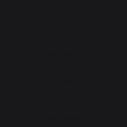
Soufflets pour cheminée
Chenets
Accessoires de cheminée
ATELIERS PRATIQUE
Atelier Gourmand
Actualités
Recettes
Animations près de chez vous
Atelier Service
Garantie à vie