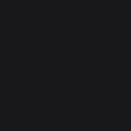
Cette plaque de cuisson en inox brossé
s'adapte directement et en toute sécurité sur
les grilles de cuisson compatibles odiFIRE.
Les poignées facilitent le maniement et
permettent un placement précis.
Dimensions: L45,7 x P25,7 x H5 cm
Les plus
Durabilité et facilité d'entretien : inox brossé