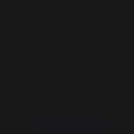
Forfait de remise en état
Téléchargements
Atelier Conseils
Bien choisir sa plancha
CONTACT
Service consommateur
+33 9 39 24 00 99
Rubrique d'aide et FAQ