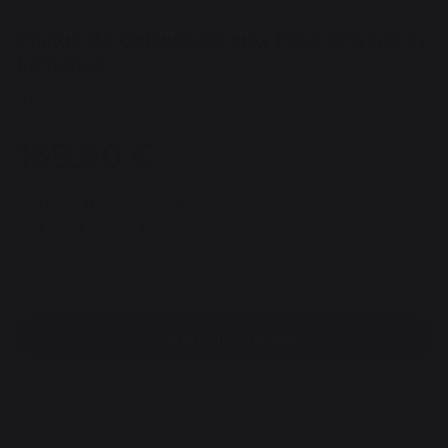
Plaque De Cuisson En Inox Pour Poisson Et
Légumes
REF : BAC610 / EAN13 : 0634868935039
169,90 €
Disponible sous 7 jours
Frais de port offert !
Paiement 100% sécurisé
Trouvez un revendeur
DESCRIPTION