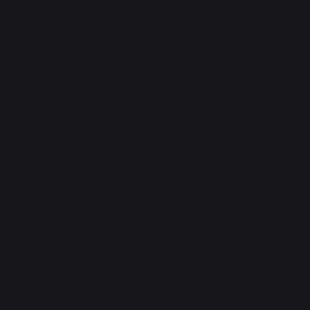
Barbecue À Pellets Ironwood 650
REF : TFB65BLFC / EAN13 : 0634868933219
1 avis
1 699,00 €
dont 13,74 € d'éco-contribution
Disponible sous 7 jours
Frais de port offert !
Paiement 100% sécurisé
Trouvez un revendeur