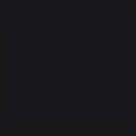
réglables, une double paroi de la cuve pour une bonne
isolation.
ULTRA PERFORMANT
Allumage ultra-rapide et puissant ventilateur qui optimise la