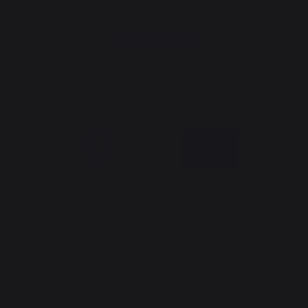
Inscrivez-vous et soyez informé de tous nos bons plans
Je m'inscris
La Nouvelle Aquitaine et l'Union Européenne agissent ensemble
pour votre territoire
*hors sac de pellets Traeger
Création du site internet : Agence Redmoot