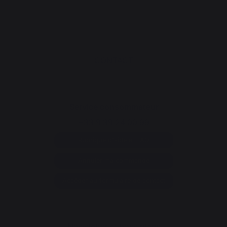
CONTACT
Service consommateur
+33 9 39 24 00 99
Rubrique d'aide et FAQ
Annuler ma commande
Accéder au formulaire de contact
Newsletter et bons plans