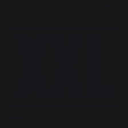
Connectez votre barbecue à votre smartphone et régler les
températures à distance !
CAPACITÉ
Grande surface de cuisson avec deux grilles en fonte émaillée