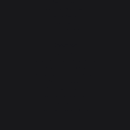
Fours à pizza
Dessertes & chariots
Tournebroches
Accessoires
Idées Cadeaux
Chauffage
Serviteurs
Rangement et transport des bûches
Pare-feu de cheminée
Plaques de protection pour poêle
Pellets / Granulés
Grilles porte-bûches
Soufflets pour cheminée
Chenets
Accessoires de cheminée