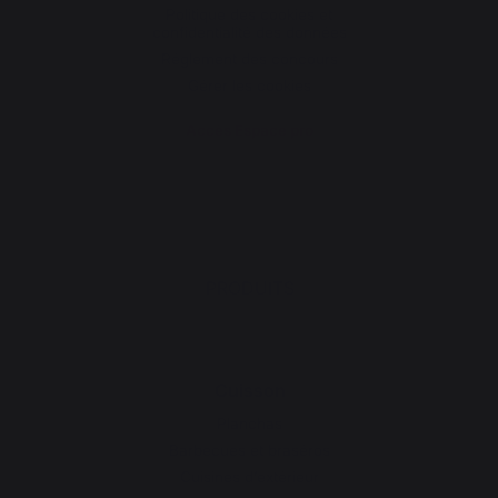
Politique des cookies et
confidentialité des données
Réglement des concours
Gérer les cookies
Accès Espace pro
PRODUITS
Cuisson
Planchas
Barbecues et braséros
Cuisines d’extérieur