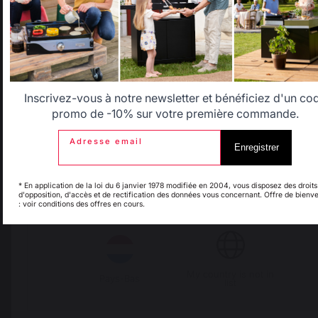
Savoir-faire français
Emplois respectueux
préservé
des individus
Allemagne
Antilles
Belgique
Canada
Inscrivez-vous à notre newsletter et bénéficiez d'un co
Frais de port offerts à
Production locale
promo de -10% sur votre première commande.
partir de 100 € de
maintenue
commande
Adresse email
Enregistrer
Espagne
France
* En application de la loi du 6 janvier 1978 modifiée en 2004, vous disposez des droits
d'opposition, d'accès et de rectification des données vous concernant. Offre de bienv
: voir conditions des offres en cours.
Italie
Luxembourg
My country is not in
Pays-Bas
list