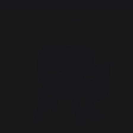
Frais de port offerts à partir de 100,00 €*
Barbecues TRAEGER
Barbecues à pellets
Gamme Ironwood