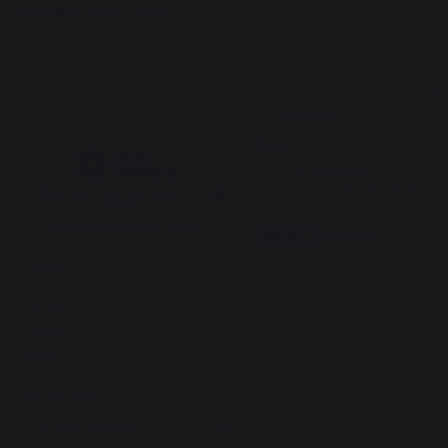
circulation de la fumée.
5
5
/
5
/
5
Avis vérifié
Super.
Avis du
21/09/2020
, suite à une
expérience du
10/09/2020
par
Basé sur
1
avis soumis à un
A.A.
contrôle
Voir tous les avis sur ce site
Signaler
Utile
(1)
5
étoiles
1
4
étoiles
0
1
3
étoiles
0
2
étoiles
0
1
étoile
0
Trier les avis