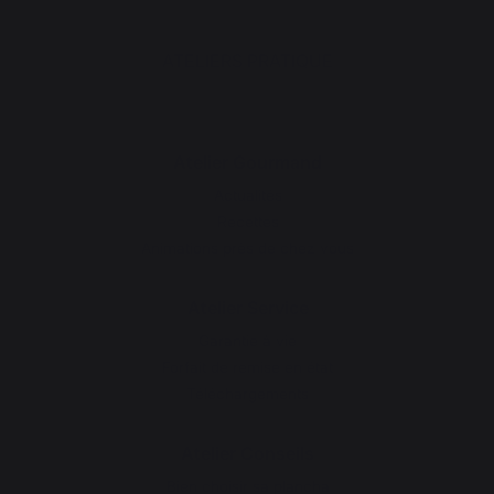
ATELIERS PRATIQUE
Atelier Gourmand
Actualités
Recettes
Animations près de chez vous
Atelier Service
Garantie à vie
Forfait de remise en état
Téléchargements
Atelier Conseils
Bien choisir sa plancha