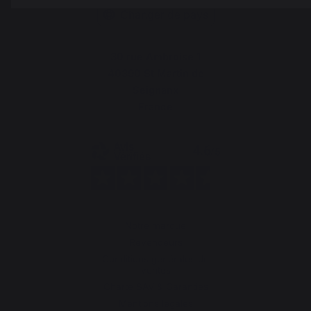
Changer de pays
30 rue Ambroise 1
40390 St Martin de
Seignanx
France
Notre marque
Revendeurs
Conditions générales de
ventes
Charte SAV & Garanties
Mentions légales