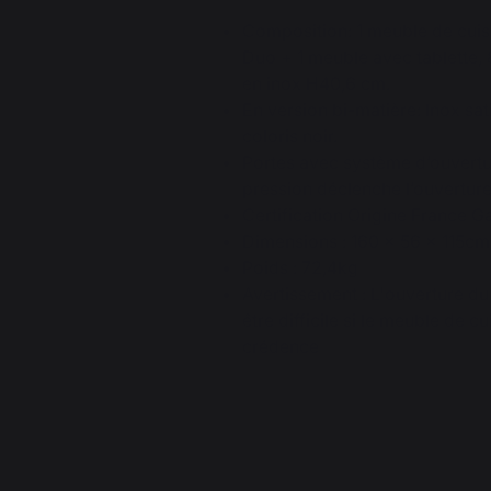
Composition: 1 meuble de cui
Duo + 1 meuble avec tablette,
en inox H40,6 cm.
En version bi-matière: Inox sat
coloris noir.
Portes avec système d’ouvertu
pression déclenche l’ouverture
Certification Origine France Ga
Dimensions : 160 x 56 x 115cm
Poids : 72,4kg
Avertissement : L'ouverture d
être difficile si le meuble de 
crédence