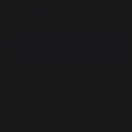
Frais de port offert !
Paiement 100% sécurisé
Ajouter au panier
Trouvez un revendeur
O