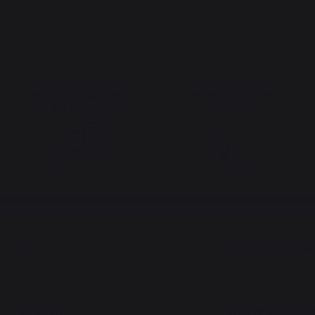
Emplois respectueux
Production locale
des individus
maintenue
PRODUITS
ATELIERS PRATI
Cuisson
Atelier Gourma