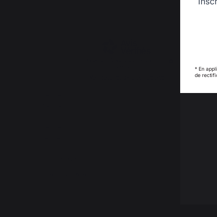
Insc
2.7
/
5
Basé sur
3
avis soumis à un
contrôle
* En appl
de rectif
Voir tous les avis sur ce site
5
étoiles
0
4
étoiles
0
3
étoiles
2
2
étoiles
1
1
étoile
0
Trier les avis