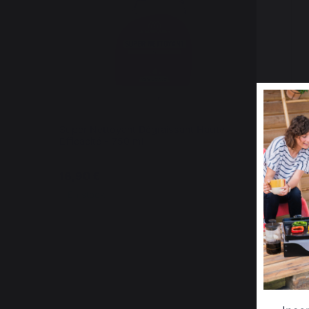
Super Nettoyant Dégraissant Haute
Kit
Efficacité - 750 ml
(Po
16,90 €
59
En stock
En