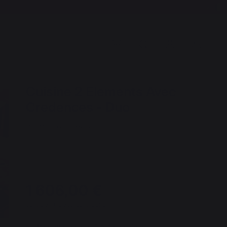
Cuisine 2 Elements Avec
Credences - Duo
REF : MC802ECD / EAN13 : 3339380166974
3 avis
1 606,00 €
dont 0,87 € d'éco-contribution
Disponible sous 3 à 4 semaines