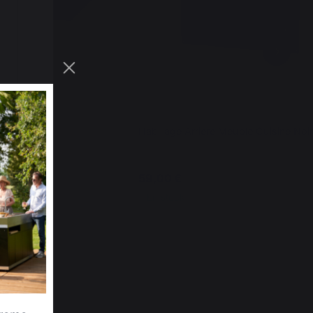
er
Habillage Arrière Meuble Cuisine Noir
59,00 €
En stock