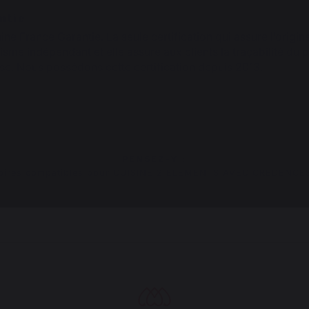
ntie
gine France Garantie. La seule certification qui assure l’origin
sme indépendant et elle assure aux clients la traçabilité du 
se. Nous possédons cette certification depuis 2013.
PENSEZ-Y :
oires compatibles pour CUISINE 2 ELEMENTS AVEC CREDENCE