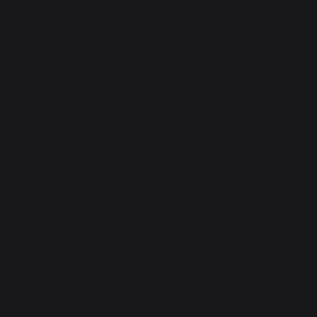
sson avec tablette 80*55 cm
Les plus
 80 x 55 cm duo + 2 Crédences
Modulable: Système
permettant de rajou
iné et acier peinture époxy
liberté d'agenceme
Personnalisable: Di
re « push-pull » (une simple
(crédences, roues, 
 de la porte).
crédence…)
rantie.
Rangements fonctio
doublées "push pul
Pieds réglables en 
u couvercle d'une plancha peut
Grand espace de tra
cuisson est équipé d'une
cm