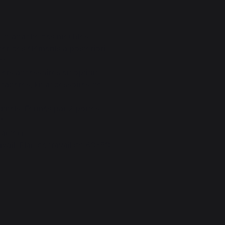
 d'attache des meubles
ter des éléments a posteriori +
nt
vers accessoires en option
étagères, kit accessoires de
nnels: Fermés par 2 portes
l"
hauteur
vail: Plan de travail de 80*50