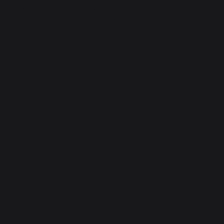
nquait 4 pieds d'un meuble et bas meuble cuisson inox 
seulement le 15 juin et rien même pas un geste 
vu le prix du meuble
...