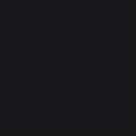
Meuble semble de qualité mais le produit arrivé le 31 mai ma
mal fini (coupant) angles écartés !signalé de suite reçu pied 
commercial pour bas du meuble ou piece de remplacement , 
voir plus
Avis du
23/06/2023
, suite à une expérience du
25/05/2023
par
A.A.
Signaler
Utile
(4)
1