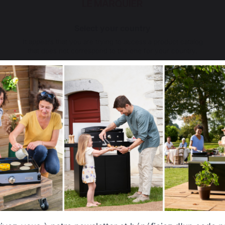
Select your country
It appears that you are trying to access a product catalog
that does not correspond to the one for your country.
Select another delivery country
 3 Accessoires Cuisine Exterieur
Etagere Interieur Aci
rte Epices/Spatule/Eponge)
,90 €
79,00 €
 stock
En stock
Allemagne
Antilles
Belgique
Canada