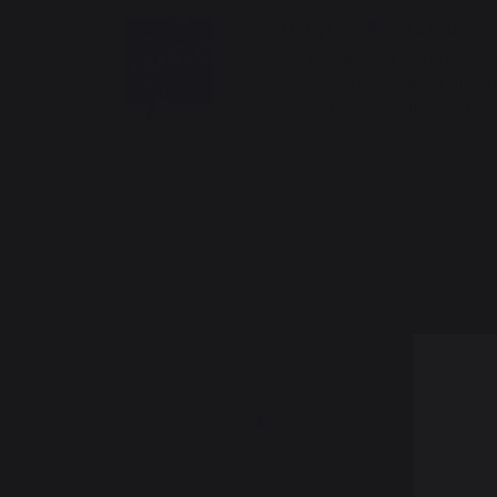
Origine France Gara
Ce produit est certifié Ori
est décernée par un organi
provenance claire et préci
Access