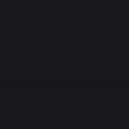
Frais de port offerts à
partir de 100 € de
commande
QUE
CONTACT
nd
Service consommateur