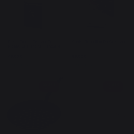
Porte-Épices En Inox Et
Cache Bouteilles De Gaz Inox
Rideau La Plancha Francaise
45,00 €
99,02 €
En stock
En stock
22,45 €
12,45 €
économisé
économisé