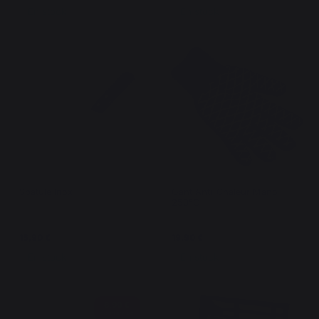
En stock
En stock
Spatule Inox
Gant Anti-Chaleur Mano
250°C
15,90 €
19,90 €
En stock
En stock
8,90 €
économisé