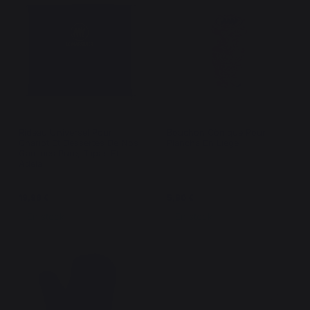
Rideau Universel Pour
Bouchon Cônique Pour
Chariot Et Dessertes De Nos
Plancha En Liège
Gammes Pure, Tapas Et
Adela
19,96 €
5,90 €
En stock
En stock