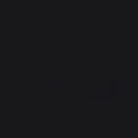
Mug pour plancha Original
MUG INOX RECTANGULAIRE
POUR PLANCHA PAKITA
12,00 €
66,00 €
En stock
En stock
Spatule à burger
Mug inox rectangulaire
plancha Allure