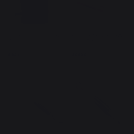
Gant Anti-Chaleur BBQ Bleu
Planche À Découper 40*26
Marine
En Bambou
9,90 €
24,90 €
En stock
En stock