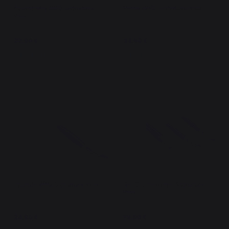
Fourchette BBQ Signature
Pince BBQ Signature Inox
Inox
22,90 €
34,90 €
En stock
En stock
Spatule BBQ Signature Inox
Set 3 Ustensiles Signature
Inox
24,90 €
79,00 €