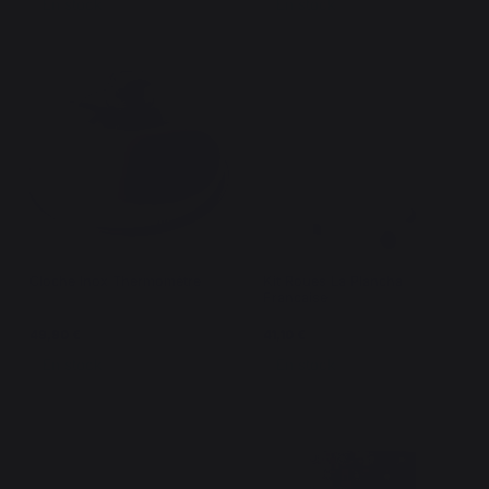
En stock
En stock
Cloche Inox Thermomètre
Kit Roues La Plancha
Francaise
49,90 €
41,10 €
En stock
En stock