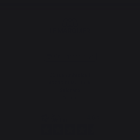
Changer de pays
30 rue Ambroise 1
40390 St Martin de
Seignanx
France