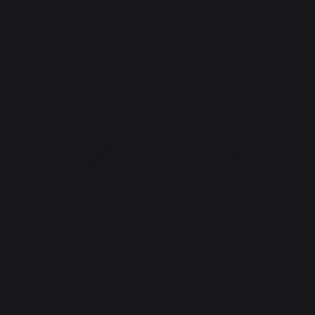
Poêle À Légumes Perforée
Grande Pince Coudée
Ø28cm #Outdoor De Buyer
#Outdoor De Buyer
22,45 €
44,90 €
12,45 €
24,90 €
En stock
En stock
14 €
12,95 €
économisé
économisé
Spatule À Burger #Outdoor
Bassine De Préparation
De Buyer
Ø24cm #Outdoor De Buyer
13,90 €
27,90 €
12,95 €
25,90 €