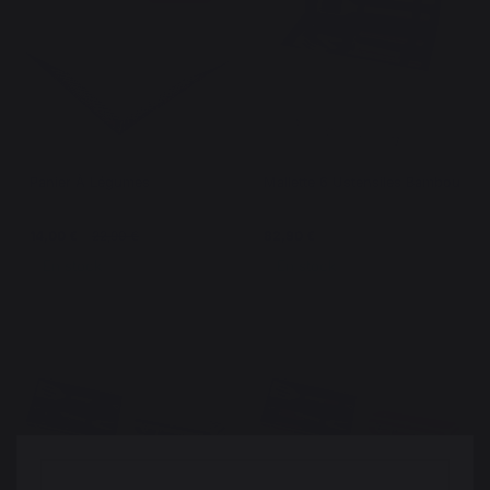
Panier À Légumes
Mallette 6 Ustensiles Bambou
14,00 €
22,90 €
82,90 €
En stock
En stock