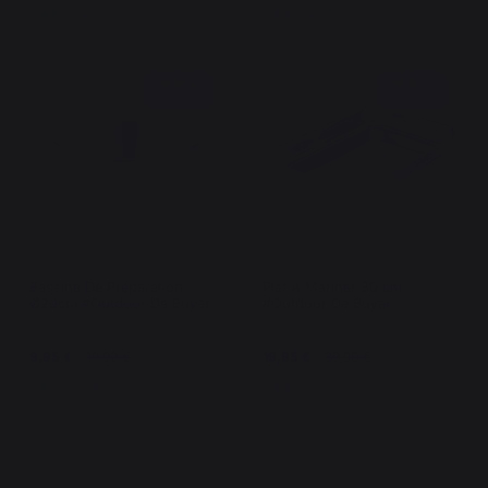
En stock
En stock
9,95 €
19,95 €
économisé
économisé
Bassine De Préparation
Plat À Mariner 30 cm
Ø20cm #Outdoor De Buyer
#Outdoor De Buyer
9,95 €
19,90 €
19,95 €
39,90 €
En stock
En stock