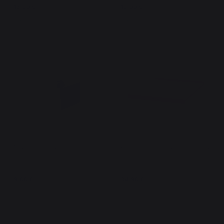
16,90 €
19,00 €
En stock
En stock
Mug Inox pour Plancha
Planche À Decouper Bambou
Française
9,00 €
34,90 €
En stock
En stock