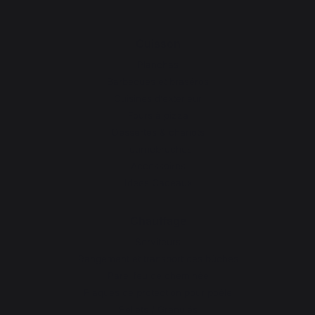
Cuisson
Planchas
Barbecues et braséros
Cuisines d’extérieur
Fours à pizza
Dessertes & chariots
Tournebroches
Accessoires
Idées Cadeaux
Chauffage
Serviteurs
Rangement et transport des bûches
Pare-feu de cheminée
Plaques de protection pour poêle
Pellets / Granulés