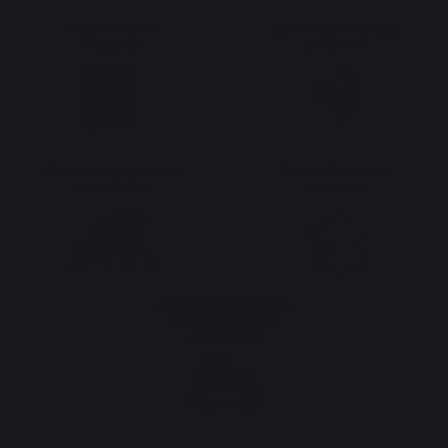
Origine France
Savoir-faire français
Garantie
préservé
Emplois respectueux
Production locale
des individus
maintenue
Frais de port offerts à
partir de 100 € de
commande