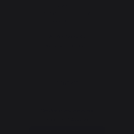
Garantie à vie
Forfait de remise en état
Téléchargements
Atelier Conseils
Bien choisir sa plancha
CONTACT
Service consommateur
+33 9 39 24 00 99
Rubrique d'aide et FAQ