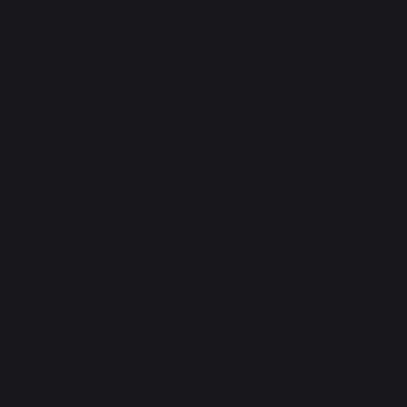
BARBECUES ET BRASÉROS
Barbecues charbon
Braseros
Accessoires barbecues
CUISINES D’EXTÉRIEUR
Cuisines d'extérieur complètes
Meubles de cuisine d'extérieur
Accessoires cuisines d'extérieur
FOURS À PIZZA
Fours à pizza électriques
Four à pizza gaz
Accessoires four à pizza
DESSERTES & CHARIOTS
Dessertes
Chariots Planchas
Chariots Barbecues