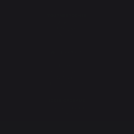
TOURNEBROCHES
A lardoire
A l'anglaise
Moteurs
ACCESSOIRES
Ustensiles & cie
Housses
Couvercles de protection
Nettoyage
Pièces détachées
IDÉES CADEAUX
Chèques cadeaux
Livres