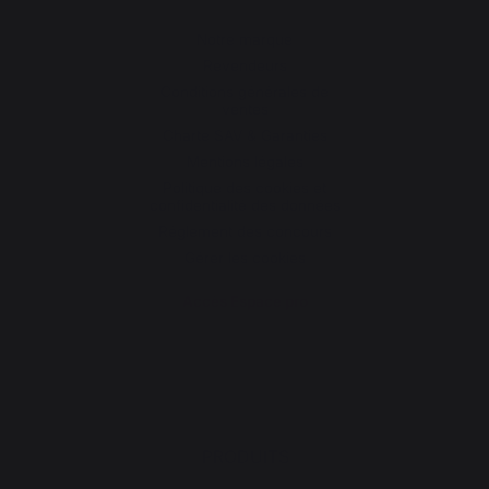
Notre marque
Revendeurs
Conditions générales de
ventes
Charte SAV & Garanties
Mentions légales
Politique des cookies et
confidentialité des données
Réglement des concours
Gérer les cookies
Accès Espace pro
PRODUITS