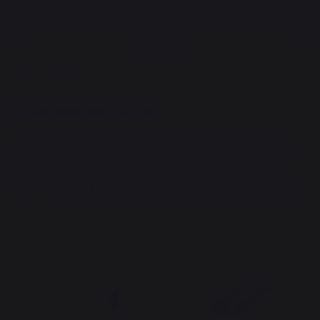
Frais de port offerts à partir de 100,00 €*
Cuisson
Accessoires
Ustensile de cuisine
Pour réussir vos cuissons à la plancha ou au barbecue, il est
essentiel d’avoir les bons outils. Chez LE MARQUIER, nous vous
proposons une large gamme d'ustensiles de préparation et de
cuisson spécialement conçus pour vous faciliter la tâche. De la
spatule au pinceau à marinade, chaque ustensile est pensé pour
améliorer votre confort en cuisine et garantir des résultats parfaits.