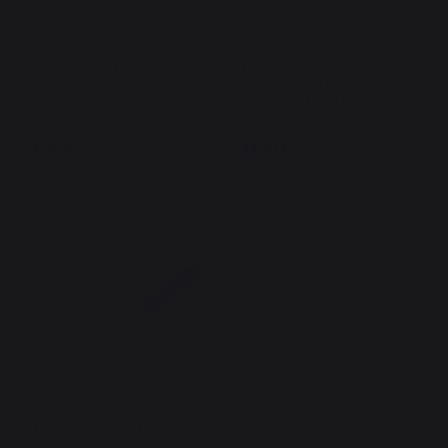
Spatule droite triangle
Kit Cuisson Vapeur : plat +
grattoir
support ajouré + cloche
forme rectangulaire
15,90 €
49,00 €
Indisponible
Indisponible
Maxi Spatule Inox Longue