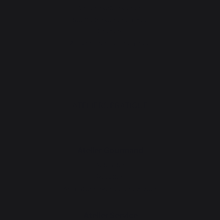
Grilles porte-bûches
Soufflets pour cheminée
Chenets
Accessoires de cheminée
ATELIERS PRATIQUE
Atelier Gourmand
Actualités
Recettes
Animations près de chez vous
Atelier Service