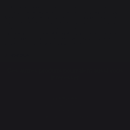
Pour profiter pleinement de vos cuissons à
la plancha
ou au
barbecue
, il est essentiel de disposer des bons ustensiles. Chez LE
MARQUIER, nous mettons à votre disposition une large gamme
d’ustensiles de préparation et de cuisson conçus pour vous offrir
confort, praticité et performance. Chaque accessoire – de la spatule
au pinceau à marinade – a été pensé pour faciliter vos gestes et
garantir une cuisson parfaite, quels que soient vos ingrédients :
viandes, poissons, légumes ou fruits de mer.
Voir plus
Ces autres produits pourraient aussi vous
intéresser
PLANCHAS
Planchas électriques
Planchas gaz
Planchas reconditionnées