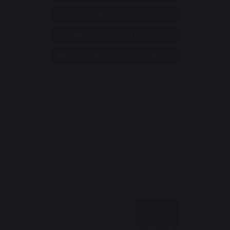
Annuler ma commande
Accéder au formulaire de contact
Contacter l'assistance via le chat
Newsletter et bons plans
Inscrivez-vous et soyez informé de tous nos bons plans
Je m'inscris
La Nouvelle Aquitaine et l'Union Européenne agissent ensemble
pour votre territoire