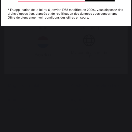
24,90 €
28,90 €
13,00 €
Espagne
France
* En application de la loi du 6 janvier 1978 modifiée en 2004, vous disposez des
En stock
En stock
droits d'opposition, d'accès et de rectification des données vous concernant.
Offre de bienvenue : voir conditions des offres en cours.
Italie
Luxembourg
My country is not in
Pays-Bas
list
Mug inox circulaire
Cloche Cuisson Vitrée Inox
6,00 €
37,90 €
En stock
En stock