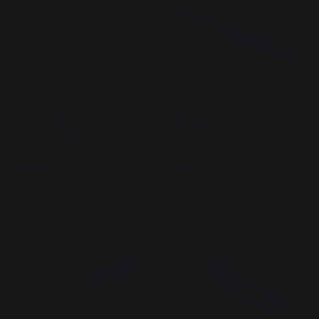
Repose-Aliments Coulissant
Pince Plancha
De 36*13 À 63*13
32,90 €
9,90 €
En stock
En stock