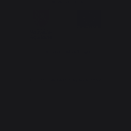
pour votre territoire
*hors sac de pellets Traeger
Création du site internet : Agence Redmoot