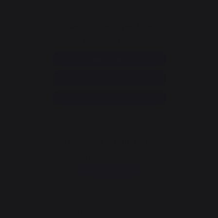
Service consommateur
+33 9 39 24 00 99
Rubrique d'aide et FAQ
Annuler ma commande
Accéder au formulaire de contact
Newsletter et bons plans
Inscrivez-vous et soyez informé de tous nos bons plans
Je m'inscris
La Nouvelle Aquitaine et l'Union Européenne agissent ensemble