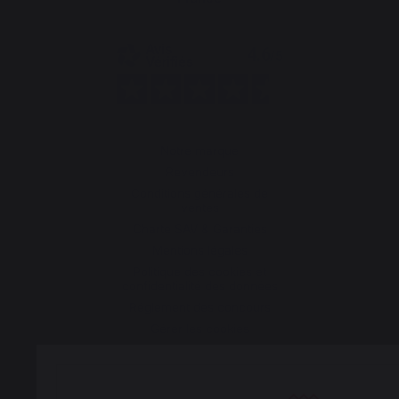
Notre marque
Revendeurs
Conditions générales de
ventes
Charte SAV & Garanties
Mentions légales
Politique des cookies et
confidentialité des données
Réglement des concours
Gérer les cookies
Accès Espace pro