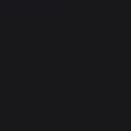
DESCRIPTION
DOCUMENTS
Matière : Acier peint
Coloris : Noir
Équipé de : 3 ustensiles H60 cm (pelle, balai,
pince)
Taille max bûches : 50 cm (range-bûches L29
P40 cm)
Livré en carton individuel.
Les plus
Double utilité