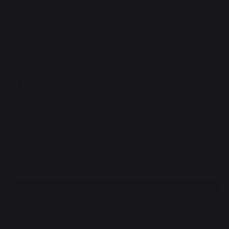
Serviteur Range-Bûches Original Noir
REF : VAO200 / EAN13 : 3339380138476
14 avis
165,00 €
dont 0,77 € d'éco-contribution
Disponible sous 7 jours
Frais de port offert !
Paiement 100% sécurisé
Trouvez un revendeur