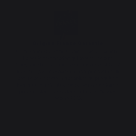
Origine France Garantie
Ce produit est certifié Origine France Garantie.
La seule certification qui assure l’origine
française d’un produit. La certification OFG est
décernée par un organisme indépendant et elle
assure aux clients la traçabilité du produit en
donnant une indication de provenance claire et
précise. Nous possédons cette certification
depuis 2013.