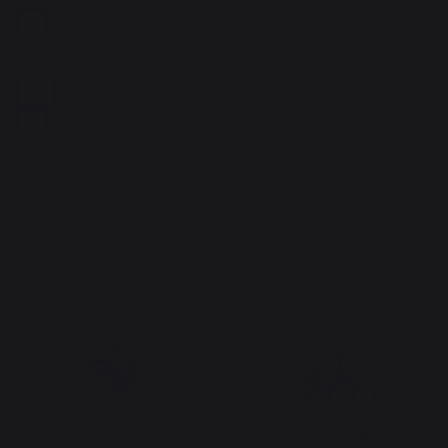
Savoir-faire français
Emplois respectueux
préservé
des individus
Frais de port offerts à
Production locale