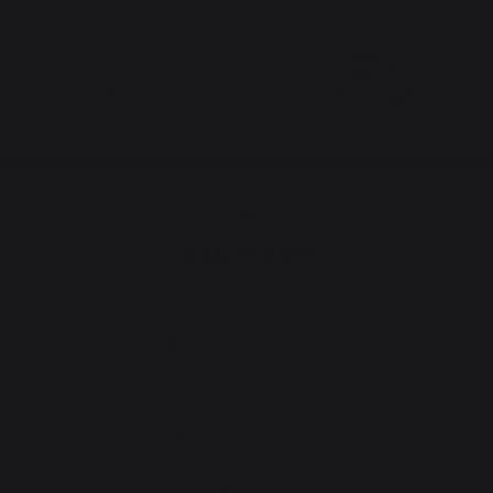
partir de 100 € de
maintenue
commande
Changer de pays
30 rue Ambroise 1
40390 St Martin de
Seignanx
France