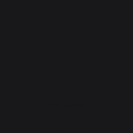
Plaques de protection pour poêle
Pellets / Granulés
Grilles porte-bûches
Soufflets pour cheminée
Chenets
Accessoires de cheminée
ATELIERS PRATIQUE
Atelier Gourmand
Actualités
Recettes
Animations près de chez vous