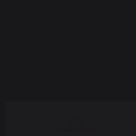
Signaler
Utile
(2)
5
/
5
Avis vérifié
Le design est top et s'adapte
aussi bien dans un 
environnement haussmannien
que moderne
Avis du
13/12/2020
, suite à une
expérience du
01/12/2020
par
A.A.
Signaler
Utile
(2)
Réponse de
lemarquier.com
Nous vous 
remercions 
d'avoir pris le 
temps de laisser 