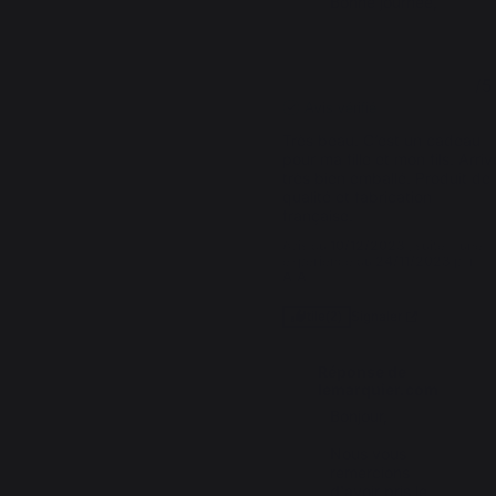
Bonne journée,
5
/
5
Avis vérifié
Très beau. C’est un cadeau 
pour ma fille et mon fils. Arrive
très bien emballé. Produit de 
qualité et fabrication 
française.
Avis du
10/12/2023
, suite à une
expérience du
24/11/2023
par
A.A.
Signaler
Utile
(2)
Réponse de
lemarquier.com
Bonjour,

Nous vous 
remercions 
d'avoir pris le 