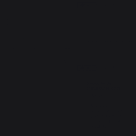
Signaler
4
étoiles
0
Utile
(1)
3
étoiles
0
2
étoiles
0
5
/
5
1
étoile
0
Avis vérifié
Trier les avis
Très jolie et moderne serviteu
Avis du
23/12/2023
, suite à une
expérience du
07/12/2023
par
A.A.
Signaler
Utile
(2)
Réponse de
lemarquier.com
Bonjour,

Nous vous 
remercions pour 
votre retour sur 
le visuel de notre 
produit. 
