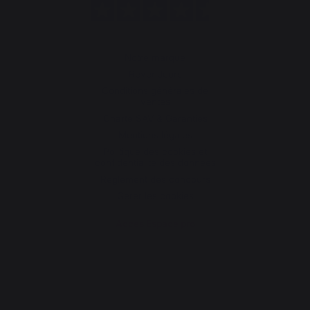
Notre marque
Revendeurs
Conditions générales de
ventes
Charte SAV & Garanties
Mentions légales
Politique des cookies et
confidentialité des données
Réglement des concours
Gérer les cookies
Accès Espace pro