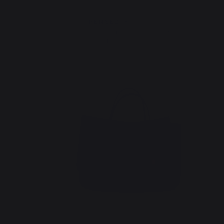
PENSEZ-Y :
Accessoires compatibles pour SERVITEUR BASIC ELAIA
NOIR