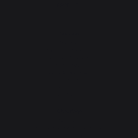
PRODUITS
Cuisson
Planchas
Barbecues et braséros
Cuisines d’extérieur
Fours à pizza
Dessertes & chariots
Tournebroches
Accessoires
Idées Cadeaux
Chauffage
Serviteurs
Rangement et transport des bûches
Pare-feu de cheminée