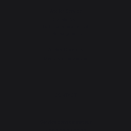
Atelier Service
Garantie à vie
Forfait de remise en état
Téléchargements
Atelier Conseils
Bien choisir sa plancha
CONTACT
Service consommateur
+33 9 39 24 00 99