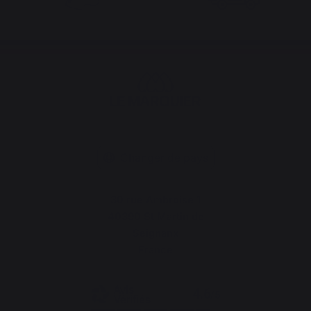
Changer de pays
30 rue Ambroise 1
40390 St Martin de
Seignanx
France