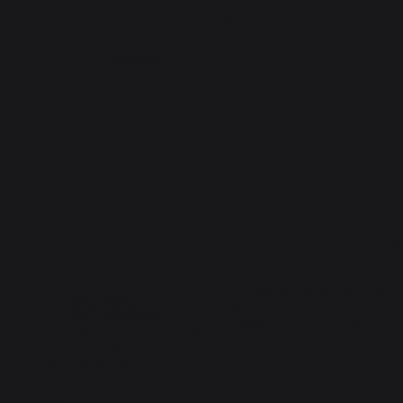
Sac A Buches Dandy Noir
27,90 €
En stock
5
5
/
5
/
5
Avis vérifié
Ce modèle est assorti au port
Bûche que je possède. 
Élégant, moderne. J'aime 
Basé sur
6
avis soumis à un
beaucoup.
contrôle
Avis du
22/01/2025
, suite à une
Voir tous les avis sur ce site
expérience du
06/01/2025
par
S.W.
5
étoiles
6