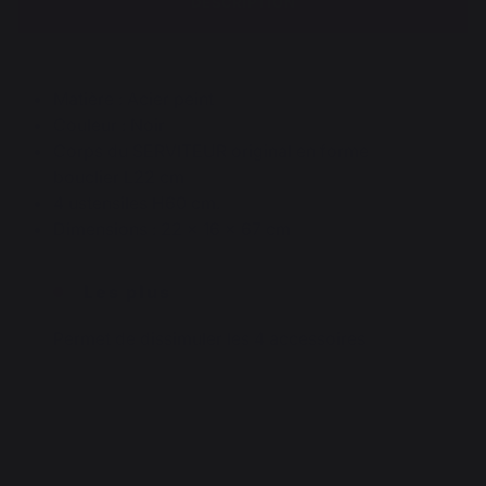
DESCRIPTION
Matière : Acier peint
Couleur : Noir
Corps du SERVITEUR original en forme
bouclier L22 cm
4 ustensiles H60 cm.
Dimensions : 22 x 16 x 67 cm
Les plus
Permet de dissimuler les 4 accessoires