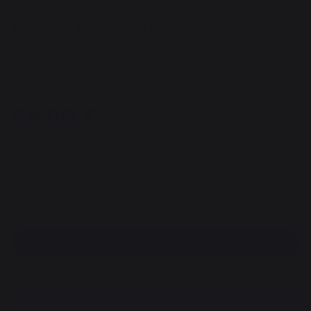
Serviteur Basic Elaia Noir
REF : VA240C13 / EAN13 : 3339380081451
6 avis
69,00 €
Disponible sous 7 jours
Retrait gratuit au siège
Paiement 100% sécurisé
Trouvez un revendeur