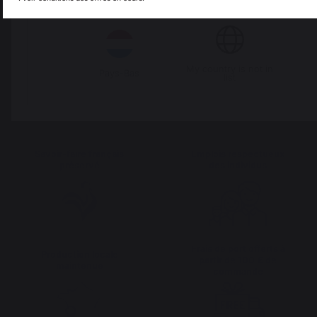
Italie
Luxembourg
My country is not in
Pays-Bas
list
Ajouter au panier
Savoir-faire français
Emplois respectueux
préservé
des individus
Frais de port offerts à
Production locale
partir de 100 € de
maintenue
commande