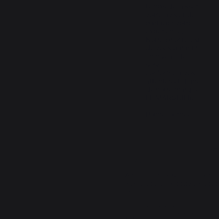
temps de laisser 
votre avis et de 
partager votre 
expérience. 
Notre priorité est 
de vous garantir 
un niveau de 
service 
conforme à vos 
attentes et digne 
de notre marque 
LE MARQUIER.

Bonne journée,
5
/
5
Avis vérifié
Article de très bonne qualité 
,sobre et élégant.Style plutôt 
moderne
Avis du
27/12/2020
, suite à une
expérience du
10/12/2020
par
A.A.