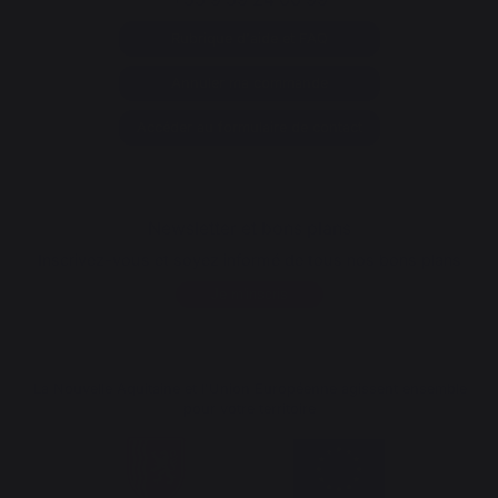
Rubrique d'aide et FAQ
Annuler ma commande
Accéder au formulaire de contact
Newsletter et bons plans
Inscrivez-vous et soyez informé de tous nos bons plans
Je m'inscris
La Nouvelle Aquitaine et l'Union Européenne agissent ensemble
pour votre territoire