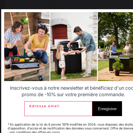
votre avis et de 
partager votre 
Select your country
expérience. 
Notre priorité est 
It appears that you are trying to access a product catalog
de vous garantir 
that does not correspond to the one for your country.
un niveau de 
service 
Select another delivery country
conforme à vos 
attentes et digne 
de notre marque 
LE MARQUIER.
Allemagne
Antilles
1
2
Belgique
Canada
Inscrivez-vous à notre newsletter et bénéficiez d'un co
promo de -10% sur votre première commande.
Adresse email
Enregistrer
Espagne
France
* En application de la loi du 6 janvier 1978 modifiée en 2004, vous disposez des droits
d'opposition, d'accès et de rectification des données vous concernant. Offre de bienv
: voir conditions des offres en cours.