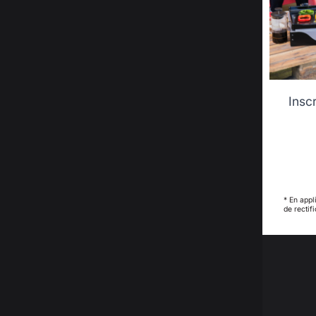
Insc
* En appl
de rectif