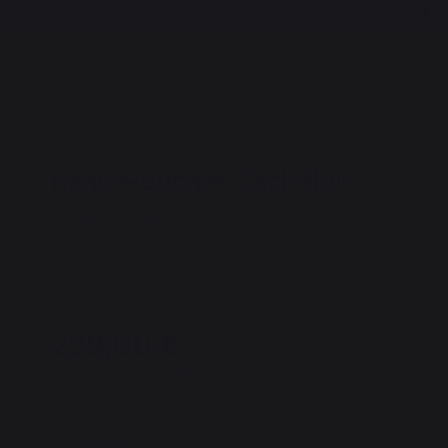
Range-Bûches Zack Noir
REF : PAR112C13 / EAN13 : 3339380114289
7 avis
229,00 €
dont 1,51 € d'éco-contribution
Disponible sous 7 jours
Frais de port offert !