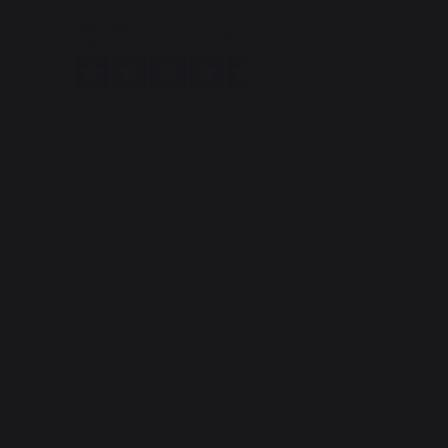
Rangemen
Notre marque
Pa
Revendeurs
Plaques
Conditions générales de
ventes
Charte SAV & Garanties
G
Mentions légales
Sou
Politique des cookies et
confidentialité des données
Acc
Réglement des concours
Gérer les cookies
Accès Espace pro