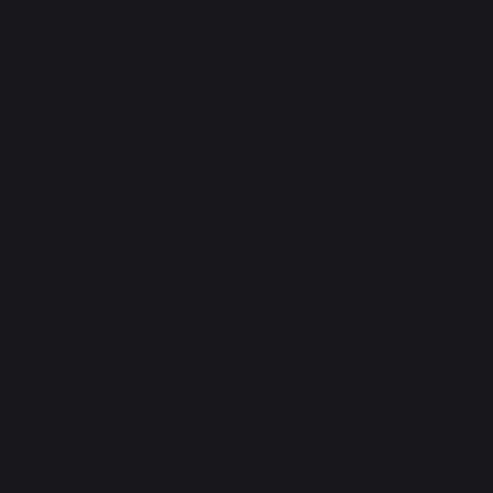
Accessoires
Forfait de remise en 
Idées Cadeaux
Téléchargements
Chauffage
Atelier Conseil
Serviteurs
Bien choisir sa plan
t et transport des bûches
re-feu de cheminée
 de protection pour poêle
Pellets / Granulés
rilles porte-bûches
fflets pour cheminée
Chenets
essoires de cheminée