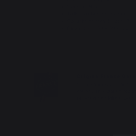
Couleur : Noir
Taille max bûches : 50 cm
Capacité de remplissage : 70
Dimensions : 39 x 39 x 120 c
Origine France Gara
Ce produit est certifié Ori
est décernée par un organi
provenance claire et préci