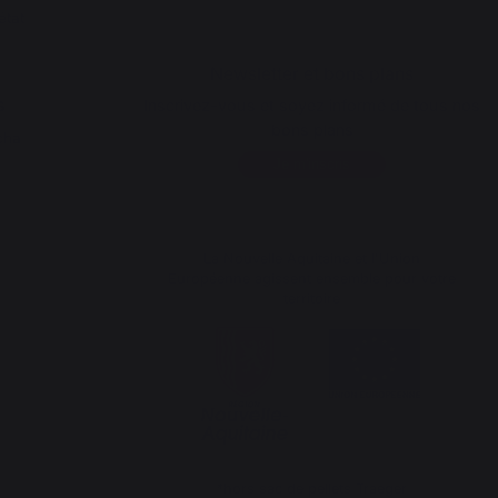
état
Newsletter et bons plans
s
Inscrivez-vous et soyez informé de tous nos
bons plans
cha
Je m'inscris
La Nouvelle Aquitaine et l'Union
Européenne agissent ensemble pour votre
territoire
*hors sac de pellets Traeger