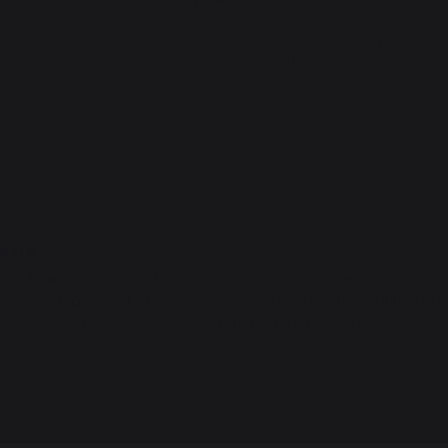
Design original; Multifonction permetta
magazines, bouteilles, serviettes…
%
m
ntie
gine France Garantie. La seule certification qui assure l’origin
sme indépendant et elle assure aux clients la traçabilité du 
se. Nous possédons cette certification depuis 2013.