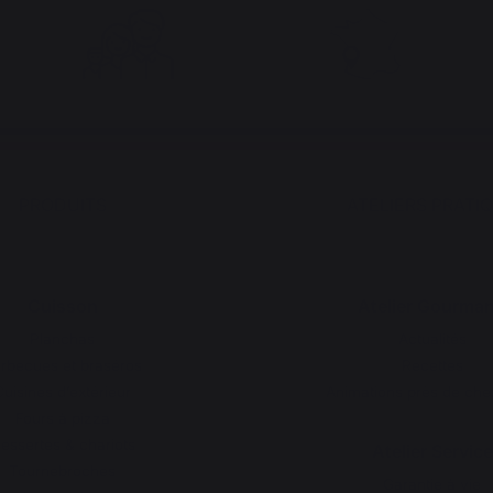
PRODUITS
ATELIERS PRATI
Cuisson
Atelier Gourma
Planchas
Actualités
rbecues et braséros
Recettes
Cuisines d’extérieur
Animations près de che
Fours à pizza
essertes & chariots
Atelier Service
Tournebroches
Garantie à vie