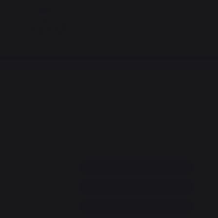
QUE
CONTACT
nd
Service consommateur
+33 9 39 24 00 99
Rubrique d'aide et FAQ
z vous
Annuler ma commande
Accéder au formulaire de contact