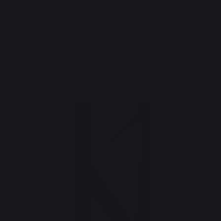
CUISSON
CHAUFFAGE
L
Chauffage
Rangement et transport des bûches
Range-bûches
Range