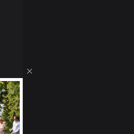
férentes cases permettent par exemple de distinguer les 
ecommande.
ic G.
t laisser dans la pièce comme un objet de décoration