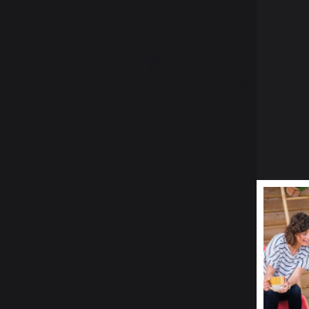
4.9
/
5
Basé sur
7
avis soumis à un
contrôle
Voir tous les avis sur ce site
5
étoiles
6
4
étoiles
1
3
étoiles
0
2
étoiles
0
1
étoile
0
Trier les avis