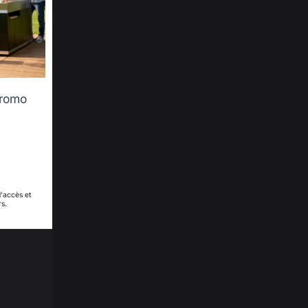
promo
d'accès et
rs.
is travailler mon impatience!