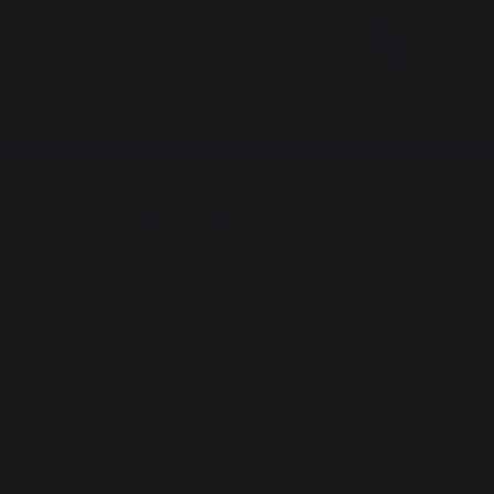
Changer de pays
Ba
30 rue Ambroise 1
40390 St Martin de
Seignanx
D
France