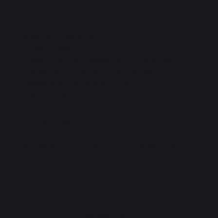
Matière : Acier peint
Coloris : Noir
Taille bûches recommandée : 30 à 40 cm
Equipé de 2 roues et d'une poignée
Dimensions :L45 P45 H92 cm
Poids : 13,2kg
Les plus
Mobile avec ses deux roues et ultrarésistant
PENSEZ-Y :