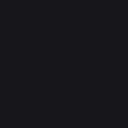
CONTACT
Service consommateur
+33 9 39 24 00 99
Rubrique d'aide et FAQ
Annuler ma commande
Accéder au formulaire de contact
Newsletter et bons plans
Inscrivez-vous et soyez informé de tous nos bons plans
Je m'inscris