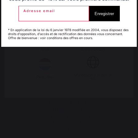
30 rue Ambroise 1
40390 St Martin de
Adresse email
Enregistrer
Seignanx
France
Espagne
France
* En application de la loi du 6 janvier 1978 modifiée en 2004, vous disposez des
droits d'opposition, d'accès et de rectification des données vous concernant.
Offre de bienvenue : voir conditions des offres en cours.
Italie
Luxembourg
My country is not in
Notre marque
Pays-Bas
list
Revendeurs
Conditions générales de
ventes
Charte SAV & Garanties
Mentions légales
Politique des cookies et
confidentialité des données
Réglement des concours
Gérer les cookies