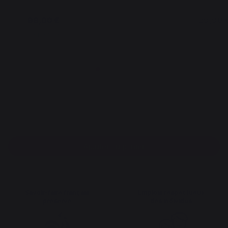
99,00 €
29,90 
En stock
En sto
Ajouter au panier
Savoir-faire français
Emplois respectueux
préservé
des individus