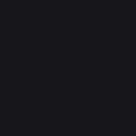
Atelier Gourmand
Actualités
Recettes
Animations près de chez vous
Atelier Service
Garantie à vie
Forfait de remise en état
Téléchargements
Atelier Conseils
Bien choisir sa plancha