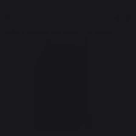
Frais de port offerts à partir de 100,00 €*
Chauffage
Rangement et transport des bûches
Chariot à bûches