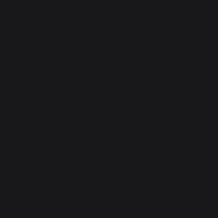
Accès Espace pro
PRODUITS
Cuisson
Planchas
Barbecues et braséros
Cuisines d’extérieur
Fours à pizza
Dessertes & chariots
Tournebroches
Accessoires