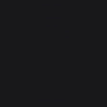
Idées Cadeaux
Chauffage
Serviteurs
Rangement et transport des bûches
Pare-feu de cheminée
Plaques de protection pour poêle
Pellets / Granulés
Grilles porte-bûches
Soufflets pour cheminée
Chenets
Accessoires de cheminée
ATELIERS PRATIQUE