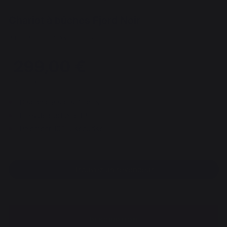
Chariot à bûches Fjord Noir
REF : CRB100E13P / EAN13 : 3339380175273
299,00 €
dont 1,51 € d'éco-contribution
Disponible sous 7 jours
Frais de port offert !
Paiement 100% sécurisé
Trouvez un revendeur
DESCRIPTION