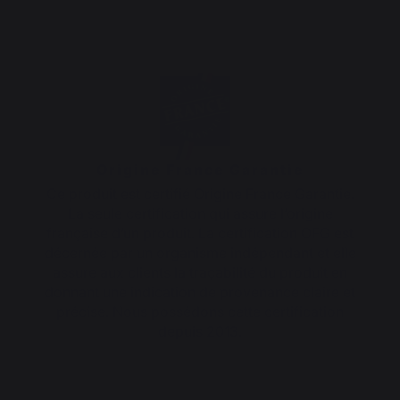
Origine France Garantie
Ce produit est certifié Origine France Garantie.
La seule certification qui assure l’origine
française d’un produit. La certification OFG est
décernée par un organisme indépendant et elle
assure aux clients la traçabilité du produit en
donnant une indication de provenance claire et
précise. Nous possédons cette certification
depuis 2013.