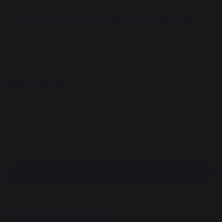
Plaque De Sol Rectangle Noire L80 H100
REF : PSR100 / EAN13 : 3339380141988
6 avis
99,90 €
Disponible sous 7 jours
Retrait gratuit au siège
Paiement 100% sécurisé
Trouvez un revendeur