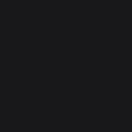
5
/
5
Avis vérifié
Ne se raye pas facilement, 
robuste, nikel
Avis du
25/10/2024
, suite à une
expérience du
09/10/2024
par
H.A.
Signaler
Utile
(0)
5
/
5
Avis vérifié
Bon.
Avis du
25/02/2024
, suite à une
expérience du
08/02/2024
par
A.A.
Signaler
Utile
(0)
4
/
5