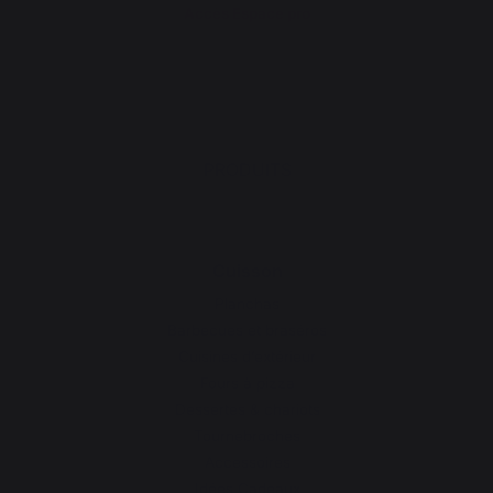
Accès Espace pro
PRODUITS
Cuisson
Planchas
Barbecues et braséros
Cuisines d’extérieur
Fours à pizza
Dessertes & chariots
Tournebroches
Accessoires
Idées Cadeaux