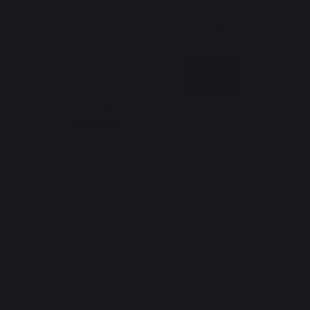
La Nouvelle Aquitaine et l'Union Européenne agissent ensemble
pour votre territoire
*hors sac de pellets Traeger
Création du site internet : Agence Redmoot