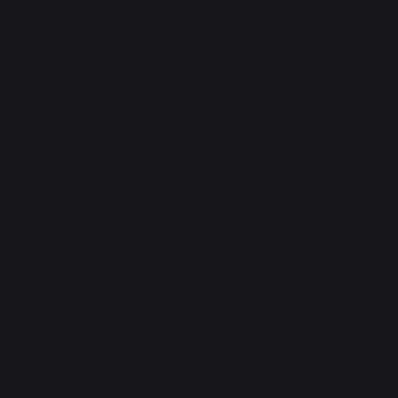
4.8
5
/
5
/
5
Avis vérifié
très bonne qualité bon produi
Avis du
30/05/2026
, suite à une
expérience du
15/05/2026
par
Basé sur
6
avis soumis à un
Freddy N.
contrôle
Voir tous les avis sur ce site
Signaler
Utile
(0)
5
étoiles
5
4
étoiles
1
5
/
5
3
étoiles
0
Avis vérifié
2
étoiles
0
Peinture résistante
1
étoile
0
Avis du
23/01/2026
, suite à une
expérience du
07/01/2026
par
Trier les avis
Fabrice L.
Signaler
Utile
(0)