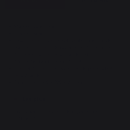
DESCRIPTION
DOCUMENTS
Matière : Acier peint
Coloris : Noir
Usage : Protection du sol combustible (vinyle,
parquet, …) contre le rayonnement thermique
des poêles à bois ou à granulés (risque
d’incendie, jaunissement du sol, …)
Conseil de pose : se place sous le poêle à bois
ou à granulés
Dimensions : 80 x 100 x 0,2 cm
Les plus
Protection du sol contre le rayonnement
thermique