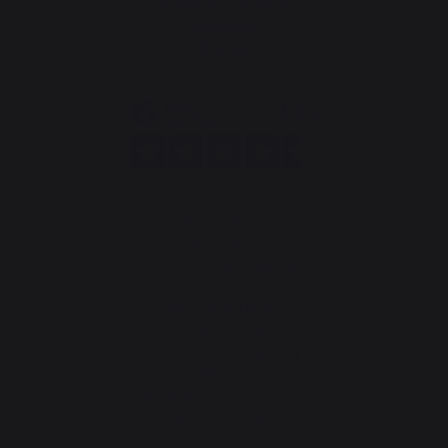
40390 St Martin de
Seignanx
France
Notre marque
Revendeurs
Conditions générales de
ventes
Charte SAV & Garanties
Mentions légales
Politique des cookies et
confidentialité des données
Réglement des concours
Gérer les cookies