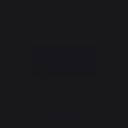
CONTACT
Service consommateur
+33 9 39 24 00 99
Rubrique d'aide et FAQ
Annuler ma commande
Accéder au formulaire de contact
Newsletter et bons plans
Inscrivez-vous et soyez informé de tous nos bons plans
Je m'inscris