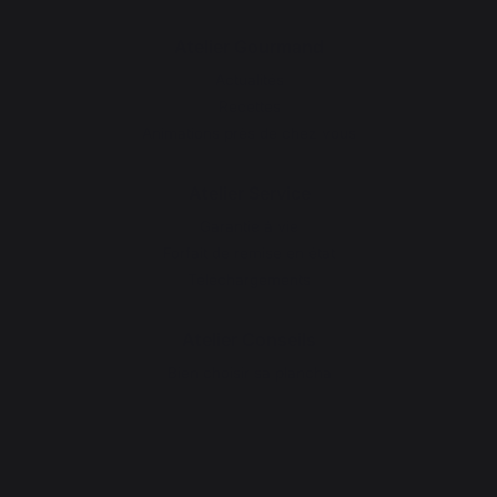
Atelier Gourmand
Actualités
Recettes
Animations près de chez vous
Atelier Service
Garantie à vie
Forfait de remise en état
Téléchargements
Atelier Conseils
Bien choisir sa plancha