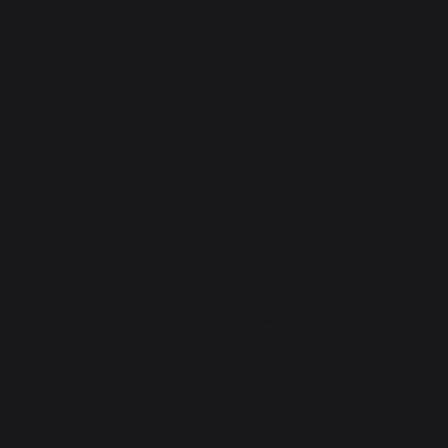
Avis vérifié
Produit parfaitement emballé 
pour le transport. Plaque facil
à recouper à la meuleuse. De 
très bonne facture. Attention,
le revêtement marque 
facilement: à manipuler avec 
d'infinies précautions (même 
le bout du tuyau d'aspirateur 
laissé des marques). Il vaut 
mieux utiliser une brosse et un
chiffo
...
voir plus
Avis du
09/09/2022
, suite à une
expérience du
24/08/2022
par
A.A.
Signaler
Utile
(0)
1
2