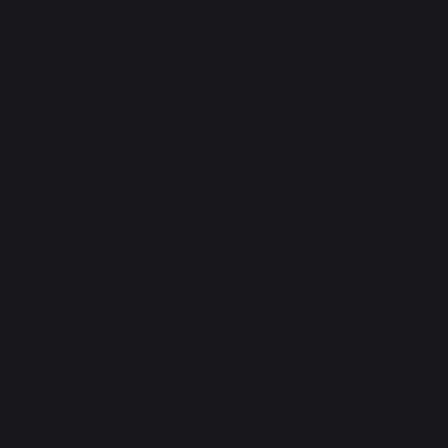
Chauffage
Serviteurs
Rangement et transport des bûches
Pare-feu de cheminée
Plaques de protection pour poêle
Pellets / Granulés
Grilles porte-bûches
Soufflets pour cheminée
Chenets
Accessoires de cheminée
ATELIERS PRATIQUE