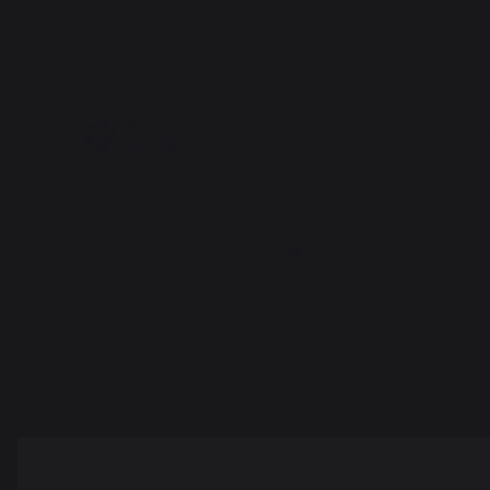
4
4
/
5
/
5
Avis vérifié
Chauffe lente et moins 
puissante que notre ancienne
plaque en fonte .
Basé sur
1
avis soumis à un
Avis du
03/08/2026
, suite à une
contrôle
expérience du
22/07/2026
par
Voir tous les avis sur ce site
Sylvie K.
5
étoiles
0
Signaler
Utile
(0)
4
étoiles
1
3
étoiles
0
2
étoiles
0
1
1
étoile
0
Trier les avis