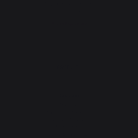
Réglement des concours
Gérer les cookies
Accès Espace pro
PRODUITS
Cuisson
Planchas
Barbecues et braséros
Cuisines d’extérieur
Fours à pizza
Dessertes & chariots