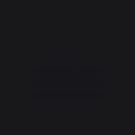
CONTACT
Service consommateur
+33 9 39 24 00 99
Rubrique d'aide et FAQ
Annuler ma commande
Accéder au formulaire de contact
Newsletter et bons plans
Inscrivez-vous et soyez informé de tous nos bons plans