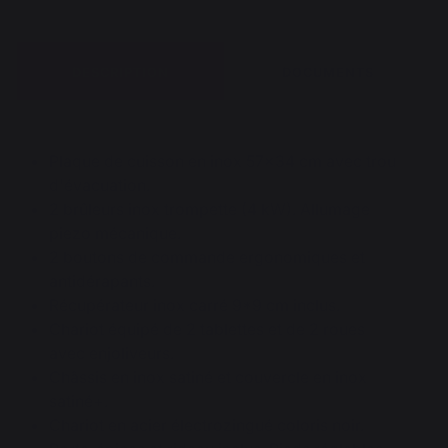
DESCRIPTION
DOCUMENTS
Plaque de cuisson en inox 57x34 cm avec trou
d'évacuation.
2 brûleurs inox trompette (4 kW). Allumage
piezo mécanique.
2 boutons de commande ergonomiques et
antidérapants.
Récupérateur inox carré 9*9 cm inclus.
Chariot équipé de 2 tablettes et de 2 roues
avec enjoliveurs.
Châssis en inox satiné et couvercle en inox
satiné+.
Chariot en acier électrozingué coloris noir.