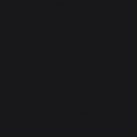
ATELIERS PRATIQUE
Atelier Gourmand
Actualités
Recettes
Animations près de chez vous
Atelier Service
Garantie à vie
Forfait de remise en état
Téléchargements
Atelier Conseils
Bien choisir sa plancha