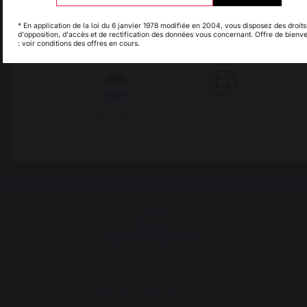
* En application de la loi du 6 janvier 1978 modifiée en 2004, vous disposez des droits
d'opposition, d'accès et de rectification des données vous concernant. Offre de bienv
: voir conditions des offres en cours.
Italie
Luxembourg
Frais de port offerts à
Production locale
partir de 100 € de
maintenue
commande
My country is not in
Pays-Bas
list
Changer de pays