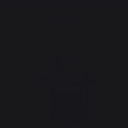
Frais de port offerts à partir de 100,00 €*
Cuisson
Planchas
Planchas gaz