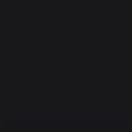
La Plancha Inox Duo Edition : Plancha 260
Gaz + Chariot Noir + Couvercle Inox+ Porte
Épices Et Rideau
REF : PCTI260ICV2 / EAN13 : 3339380176492
1 avis
799,00 €
dont 0,30 € d'éco-contribution
Disponible sous 7 jours
Frais de port offert !
Paiement 100% sécurisé
Trouvez un revendeur