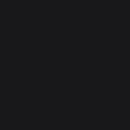
Porte-épices et rideau inclus. Pieds réglables
en hauteur.
Fonctionne au gaz butane ou propane.
Norme CE.
Label Origine France Garantie.
Dimensions : 110 x 47 x 116cm. Poids : 28,6kg
Les plus
Déplacement facile : 2 roues avec enjoliveurs
Espace de travail malin : 2 tablettes latérales, 1
couvercle de protection qui se transforme en
crédence.
Porte-épices et rideau inclus
Durabilité et finition : châssis en inox qui
supporte la corrosion et les intempéries
Couvercle inclus et housse (AGR108A) en
option