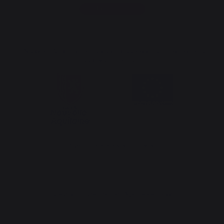
Je m'inscris
La Nouvelle Aquitaine et l'Union Européenne agissent ensemble
pour votre territoire
*hors sac de pellets Traeger
Création du site internet : Agence Redmoot