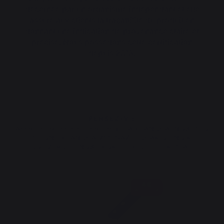
décernée par un organisme indépendant et elle
assure aux clients la traçabilité du produit en
donnant une indication de provenance claire et
précise. Nous possédons cette certification
depuis 2013.
PENSEZ-Y :
Accessoires compatibles pour LA PLANCHA INOX DUO
EDITION : PLANCHA 260 GAZ + CHARIOT NOIR +
COUVERCLE INOX+ PORTE ÉPICES ET RIDEAU
4 €
économisé