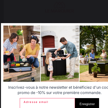
Select your country
It appears that you are trying to access a product catalog
that does not correspond to the one for your country.
Select another delivery country
Allemagne
Antilles
Ajouter au panier
Belgique
Canada
Inscrivez-vous à notre newsletter et bénéficiez d'un co
promo de -10% sur votre première commande.
Savoir-faire français
Emplois respectueux
Adresse email
Enregistrer
préservé
des individus
Espagne
France