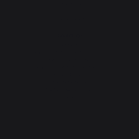
Tournebroches
Accessoires
Idées Cadeaux
Chauffage
Serviteurs
Rangement et transport des bûches
Pare-feu de cheminée
Plaques de protection pour poêle
Pellets / Granulés
Grilles porte-bûches
Soufflets pour cheminée
Chenets
Accessoires de cheminée