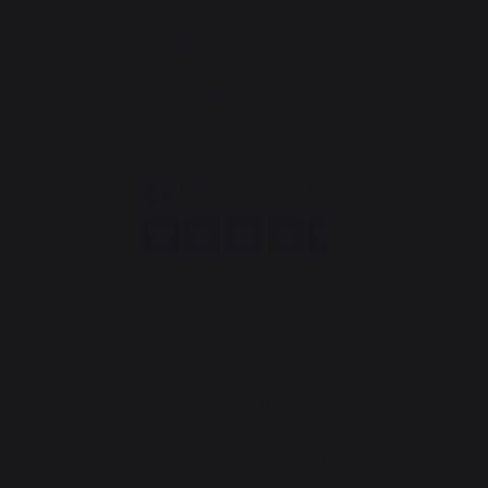
30 rue Ambroise 1
40390 St Martin de
Seignanx
France
Notre marque
Revendeurs
Conditions générales de
ventes
Charte SAV & Garanties
Mentions légales
Politique des cookies et
confidentialité des données