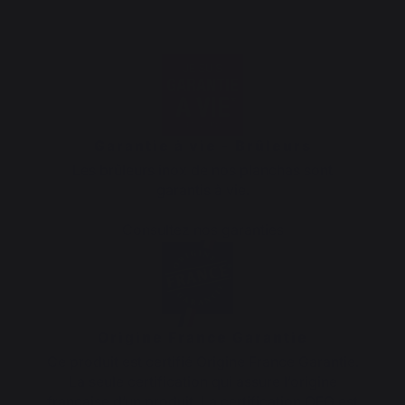
Garantie à vie - Brûleurs
Les brûleurs inox de nos planchas sont
garantis à vie.
Consultez nos garanties
Origine France Garantie
Ce produit est certifié Origine France Garantie.
La seule certification qui assure l’origine
française d’un produit. La certification OFG est