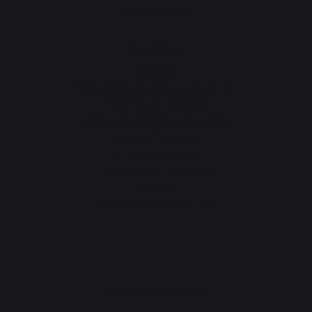
Idées Cadeaux
Chauffage
Serviteurs
Rangement et transport des bûches
Pare-feu de cheminée
Plaques de protection pour poêle
Pellets / Granulés
Grilles porte-bûches
Soufflets pour cheminée
Chenets
Accessoires de cheminée
ATELIERS PRATIQUE