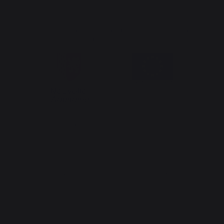
La Nouvelle Aquitaine et l'Union Européenne agissent ensemble
pour votre territoire
*hors sac de pellets Traeger
Création du site internet : Agence Redmoot