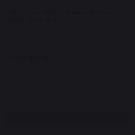
Coffre à granulés rond Essentiel avec
couvercle bambou
REF : RGVME13 / EAN13 : 3339380168572
1 avis
149,00 €
dont 1,51 € d'éco-contribution
Disponible sous 7 jours
Frais de port offert !
Paiement 100% sécurisé
Trouvez un revendeur