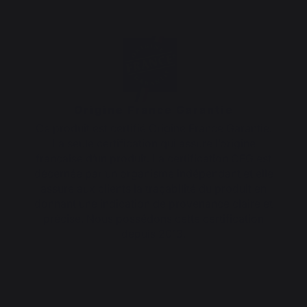
Origine France Garantie
Ce produit est certifié Origine France Garantie.
La seule certification qui assure l’origine
française d’un produit. La certification OFG est
décernée par un organisme indépendant et elle
assure aux clients la traçabilité du produit en
donnant une indication de provenance claire et
précise. Nous possédons cette certification
depuis 2013.