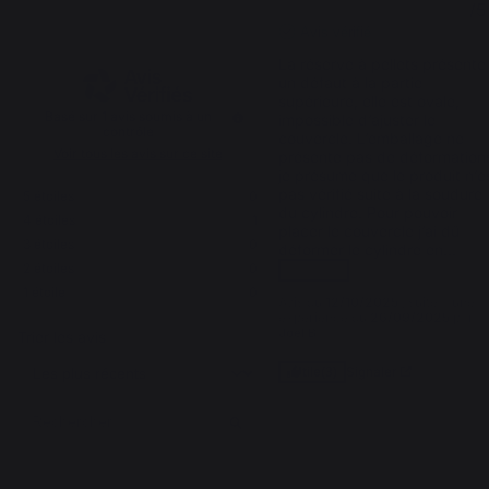
4
4
/
5
/
5
Avis vérifié
La réserve à pellets présente 
un défaut à la partie 
supérieure, elle est ovale, 
Basé sur
1
avis soumis à un
impossible d’ajuster le 
contrôle
couvercle. L’emballage ne 
Voir tous les avis sur ce site
présente pas de déformations
je présume que le produit n’es
pas vérifié suite à la soudure 
5
étoiles
0
du cylindre. Pour pouvoir 
4
étoiles
1
placer le couvercle j’ai dû 
3
étoiles
0
déformer le cylindre en
...
2
étoiles
0
voir plus
1
étoile
0
Avis du
12/10/2025
, suite à une
expérience du
26/09/2025
par
Joel B.
Trier les avis
Signaler
Utile
(3)
1