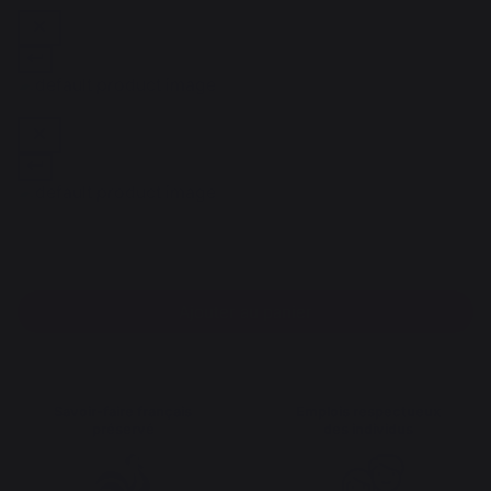
Ajouter au panier
Savoir-faire français
Emplois respectueux
préservé
des individus