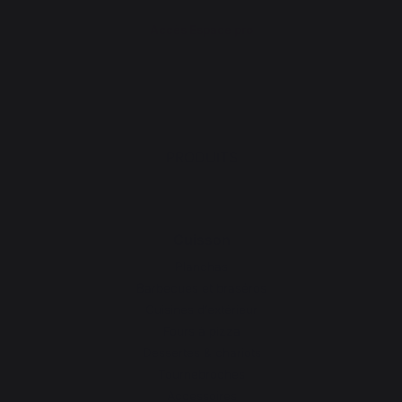
Accès Espace pro
PRODUITS
Cuisson
Planchas
Barbecues et braséros
Cuisines d’extérieur
Fours à pizza
Dessertes & chariots
Tournebroches
Accessoires