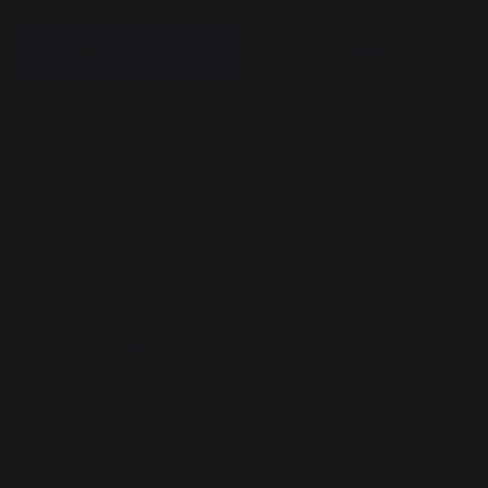
DESCRIPTION
DOCUMENTS
Matière : Acier peint
Coloris : Noir
Equipé d’un couvercle en bambou
Equipé de 3 roulettes
Dimensions : L36 P36 H64 cm
Poids : 10,5kg
Les plus
Mobile avec ses 3 roulettes et ultrarésistant
Idéal pour 2 sacs de 15 kg de granulés
Design