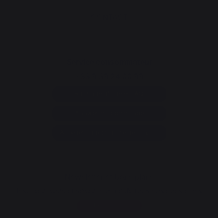
CONTACT
Service consommateur
+33 9 39 24 00 99
Rubrique d'aide et FAQ
Annuler ma commande
Accéder au formulaire de contact
Newsletter et bons plans
Inscrivez-vous et soyez informé de tous nos bons plans
Je m'inscris