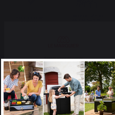
Frais de port offerts à
Production locale
partir de 100 € de
maintenue
commande
Select your country
It appears that you are trying to access a product catalog
that does not correspond to the one for your country.
Select another delivery country
Changer de pays
Allemagne
Antilles
30 rue Ambroise 1