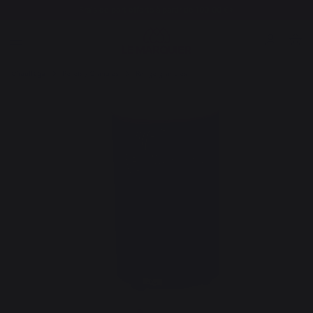
Frais de port offerts à partir de 100,00 €*
Chauffage
Pellets / Granulés
Range granulés