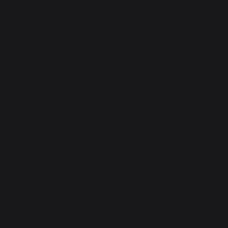
Atelier Gourmand
Actualités
Recettes
Animations près de chez vous
Atelier Service
Garantie à vie
Forfait de remise en état
Téléchargements
Atelier Conseils
Bien choisir sa plancha