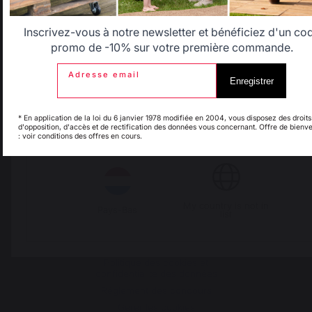
40390 St Martin de
Belgique
Canada
Inscrivez-vous à notre newsletter et bénéficiez d'un co
Seignanx
promo de -10% sur votre première commande.
France
Adresse email
Enregistrer
Espagne
France
* En application de la loi du 6 janvier 1978 modifiée en 2004, vous disposez des droits
d'opposition, d'accès et de rectification des données vous concernant. Offre de bienv
: voir conditions des offres en cours.
Italie
Luxembourg
Notre marque
Revendeurs
Conditions générales de
My country is not in
Pays-Bas
ventes
list
Charte SAV & Garanties
Mentions légales
Politique des cookies et
confidentialité des données
Réglement des concours
Gérer les cookies