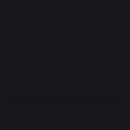
Pare-Feu Verre Ongui L65 H45 cm
REF : PFV9021 / EAN13 : 3339380064225
13 avis
99,00 €
Disponible sous 7 jours
Retrait gratuit au siège
Paiement 100% sécurisé
Trouvez un revendeur
DESCRIPTION