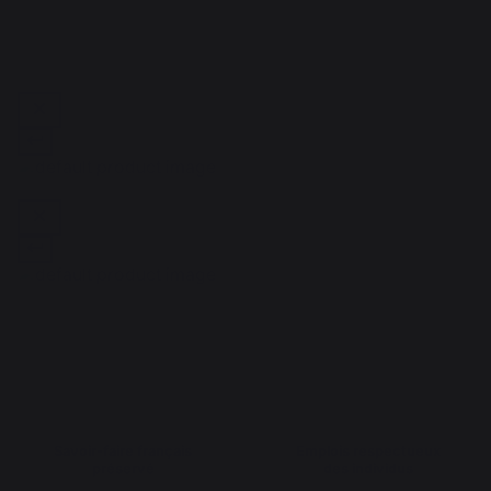
1
Savoir-faire français
Emplois respectueux
préservé
des individus