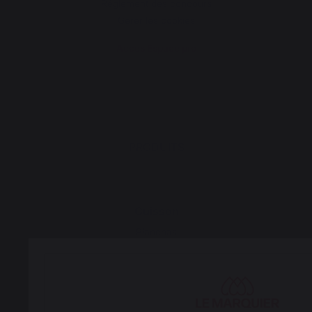
Réglement des concours
Gérer les cookies
Accès Espace pro
PRODUITS
Cuisson
Planchas
Barbecues et braséros
Cuisines d’extérieur
Fours à pizza
Dessertes & chariots