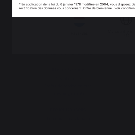
ATELIERS PRATIQUE
* En application de la loi du 6 janvier 1978 modifiée en 2004, vous disposez de
Italie
Luxembou
rectification des données vous concernant. Offre de bienvenue : voir condition
Atelier Gourmand
My country is 
Pays-Bas
list
Actualités
Recettes
Animations près de chez vous
Atelier Service
Garantie à vie
Forfait de remise en état
Téléchargements
Atelier Conseils
Bien choisir sa plancha