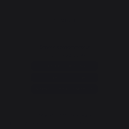
CONTACT
Service consommateur
+33 9 39 24 00 99
Rubrique d'aide et FAQ
Annuler ma commande
Accéder au formulaire de contact
Newsletter et bons plans
Inscrivez-vous et soyez informé de tous nos bons plans