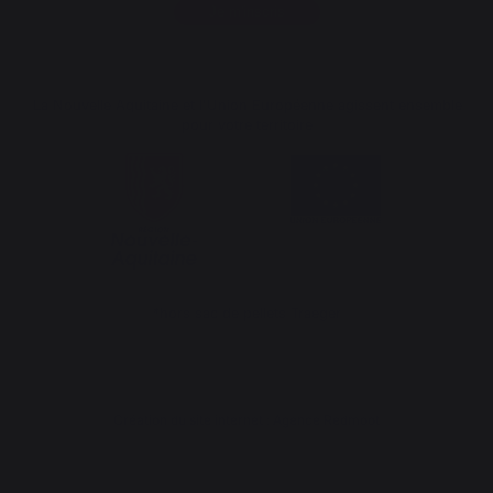
Je m'inscris
La Nouvelle Aquitaine et l'Union Européenne agissent ensemble
pour votre territoire
*hors sac de pellets Traeger
Création du site internet : Agence Redmoot