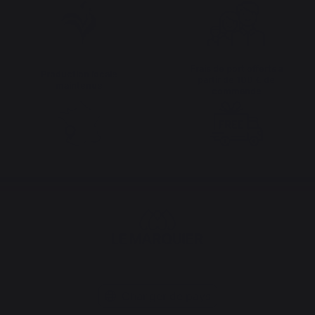
Frais de port offerts à
Production locale
partir de 100 € de
maintenue
commande
Changer de pays