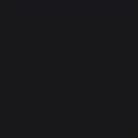
Matière : Verre trempé securit
Couleur : Verre
Equipé d’1 volet
À poser à une distance de 30 cm du feu
Dimensions : 65 x 13 x 45 cm
Les plus
En plus d'être résistant aux chocs, le Verre
trempé sécurit est plus résistant à la chaleur. Il
vous garantie une sécurité optimale aux
contraintes thermiques.