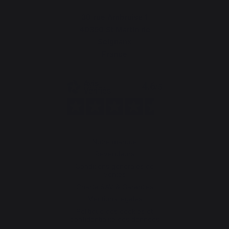
30 rue Ambroise 1
40390 St Martin de
Seignanx
France
Notre marque
Revendeurs
Conditions générales de
ventes
Charte SAV & Garanties
Mentions légales
Politique des cookies et
confidentialité des données