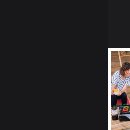
Le chèque cadeau fait son ap
pour vous aider à offrir l'exce
sans vous tromper !
COMMENT ÇA MARCHE ?
- ajoutez le produit à votre pan
- payez votre commande
- notre service client vous con
commande et vous recevez vo
forme d'un code promo à appl
commande (uniquement sur le 
recevez aussi un visuel .pdf à 
Date de validité : 1 an après l'
*existe aussi en version 100€ 