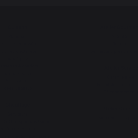
Cuisson
Atelier Gourma
Planchas
Actualités
rbecues et braséros
Recettes
Cuisines d’extérieur
Animations près de che
Fours à pizza
essertes & chariots
Atelier Service
Tournebroches
Garantie à vie
Accessoires
Forfait de remise en 
Idées Cadeaux
Téléchargements
Chauffage
Atelier Conseil
Serviteurs
Bien choisir sa plan
t et transport des bûches
re-feu de cheminée
 de protection pour poêle