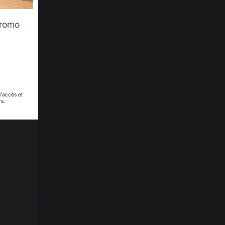
promo
d'accès et
rs.
Frais de port offerts à
partir de 100 € de
commande
QUE
CONTACT