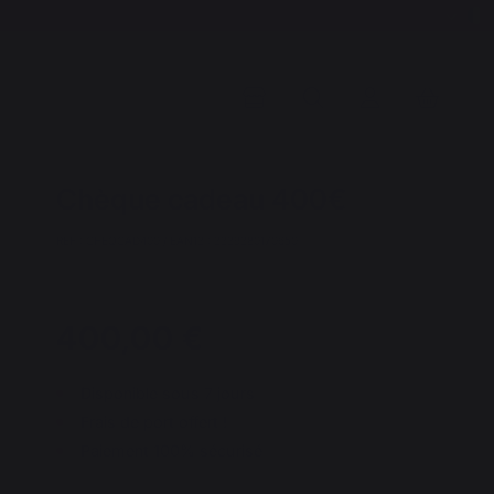
Chèque cadeau 400€
REF : CHEQCAD400 / EAN13 : 3339380170650
400,00 €
Disponible sous 7 jours
Frais de port offert !
Paiement 100% sécurisé