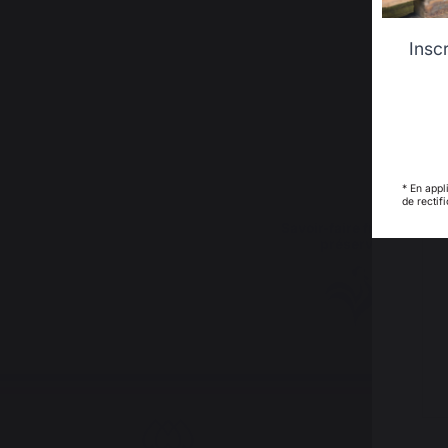
Insc
* En appl
de rectif
Savoir-faire français
préservé