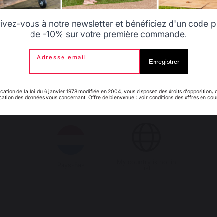
Belgique
Canada
rivez-vous à notre newsletter et bénéficiez d'un code 
de -10% sur votre première commande.
Adresse email
Espagne
France
Enregistrer
ication de la loi du 6 janvier 1978 modifiée en 2004, vous disposez des droits d'opposition, 
ication des données vous concernant. Offre de bienvenue : voir conditions des offres en cou
Emplois respectueux
Production locale
Italie
Luxembourg
des individus
maintenue
My country is not in
Pays-Bas
list
PRODUITS
ATELIERS PRATI