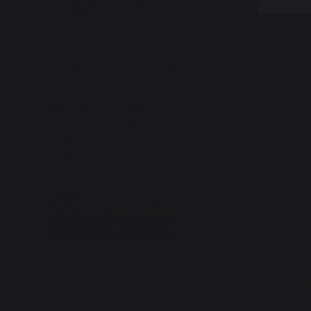
Changer de pays
Ba
30 rue Ambroise 1
40390 St Martin de
Seignanx
D
France
Rangemen
Notre marque
Pa
Revendeurs
Plaques
Conditions générales de