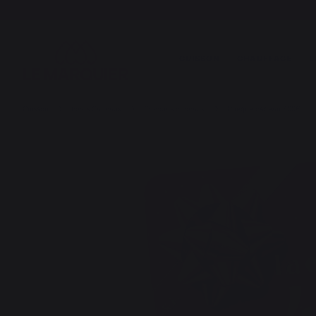
CUISSON
CHAUFFAGE
L
Cuisson
Idées Cadeaux
Chèques cadeaux
Chèque cadeau 400€