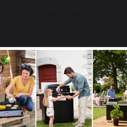
parition chez LE MARQUIER
llence française à vos proches
Select your country
It appears that you are trying to access a product catalog
ier
that does not correspond to the one for your country.
tacte après la validation de
Select another delivery country
tre chèque cadeau sous la
iquer sur une prochaine
site lemarquier.com).Vous
imprimer pour offrir !
achat
Allemagne
Antilles
et 200€