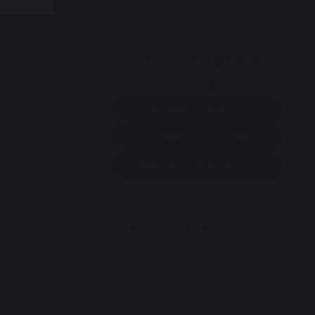
nd
Service consommateur
+33 9 39 24 00 99
Rubrique d'aide et FAQ
z vous
Annuler ma commande
Accéder au formulaire de contact
état
Newsletter et bons plans
s
Inscrivez-vous et soyez informé de tous nos
bons plans
cha
Je m'inscris