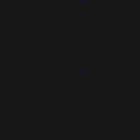
Signaler
Utile
(0)
4
étoiles
3
3
étoiles
1
4
2
étoiles
0
/
5
1
étoile
0
Avis vérifié
Elle était légèrement pliée (Je
Trier les avis
l'ai redressée)
Avis du
13/07/2026
, suite à une
expérience du
23/06/2026
par
Thierry B.
Signaler
Utile
(0)
3
/
5
Avis vérifié
Un peu cher pour la qualité du
produit, surtout que cette 
déserte est en promo en ce 
moment sur d'autres site. A 
voir sur le long terme pour la 
qualité