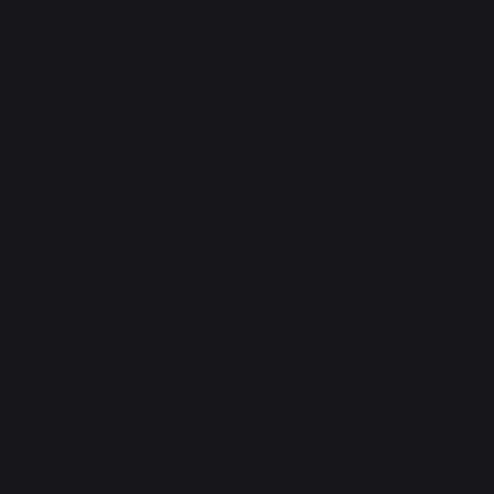
Changer de pays
30 rue Ambroise 1
40390 St Martin de
Seignanx
France
Notre marque
Revendeurs
Conditions générales de
ventes
Charte SAV & Garanties
Mentions légales