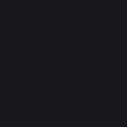
Avis du
13/07/2026
, suite à une
expérience du
21/05/2026
par
Aurelie C.
Signaler
Utile
(0)
5
/
5
Avis vérifié
Beau design belle qualité 
difficile cependant de faire le 
montage tout seul
Avis du
13/06/2026
, suite à une
expérience du
01/06/2026
par
Jean yves P.
Signaler
Utile
(0)
5
/
5
Avis vérifié
Très beau produit  et facile à 
monter