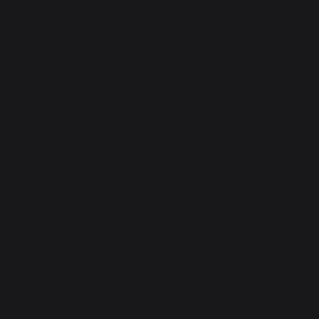
Fours à pizza
Dessertes & chariots
Tournebroches
Accessoires
Idées Cadeaux
Chauffage
Serviteurs
Rangement et transport des bûches
Pare-feu de cheminée
Plaques de protection pour poêle
Pellets / Granulés
Grilles porte-bûches
Soufflets pour cheminée
Chenets
Accessoires de cheminée