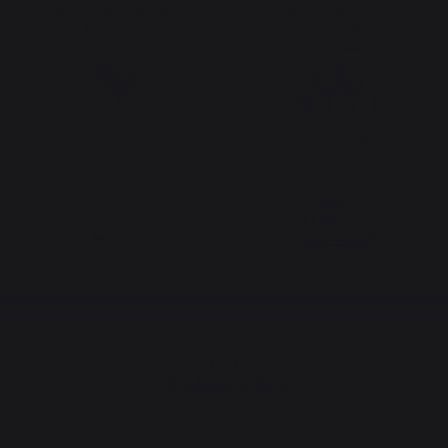
Savoir-faire français
Emplois respectueux
préservé
des individus
Frais de port offerts à
Production locale
partir de 100 € de
maintenue
commande