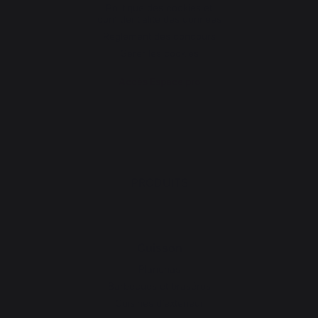
Politique des cookies et
confidentialité des données
Réglement des concours
Gérer les cookies
Accès Espace pro
PRODUITS
Cuisson
Planchas
Barbecues et braséros
Cuisines d’extérieur