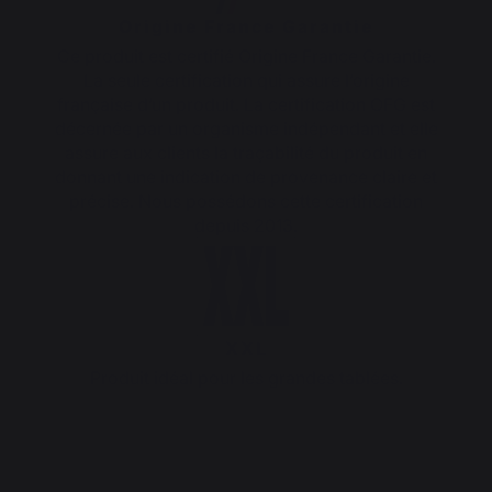
Origine France Garantie
Ce produit est certifié Origine France Garantie.
La seule certification qui assure l’origine
française d’un produit. La certification OFG est
décernée par un organisme indépendant et elle
assure aux clients la traçabilité du produit en
donnant une indication de provenance claire et
précise. Nous possédons cette certification
depuis 2013.
XXL
Produit idéal pour les grandes tablées.