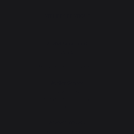
ATELIERS PRATIQUE
Atelier Gourmand
Actualités
Recettes
Animations près de chez vous
Atelier Service
Garantie à vie
Forfait de remise en état
Téléchargements
Atelier Conseils
Bien choisir sa plancha