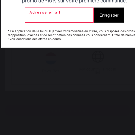
promo de -10% sur votre première commande.
1
2
Adresse email
Enregistrer
Espagne
France
* En application de la loi du 6 janvier 1978 modifiée en 2004, vous disposez des droits
d'opposition, d'accès et de rectification des données vous concernant. Offre de bienv
: voir conditions des offres en cours.
Italie
Luxembourg
My country is not in
Pays-Bas
list
Ajouter au panier