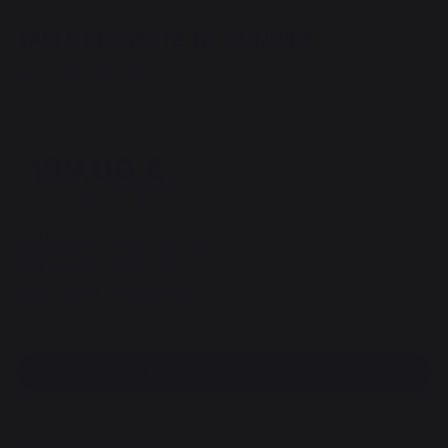
TABLE DESSERTE 110 XL NOIRE
REF : TD110XLE13 / EAN13 : 3339380173071
6 avis
199,00 €
dont 0,17 € d'éco-contribution
Disponible sous 7 jours
Frais de port offert !
Paiement 100% sécurisé
Trouvez un revendeur