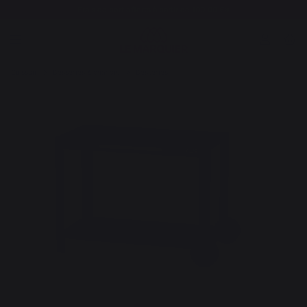
Frais de port offerts à partir de 100,00 €*
Cuisson
Dessertes & chariots
Dessertes