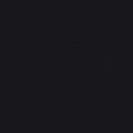
Inscrivez-vous et soyez informé de tous nos bons plans
Je m'inscris
La Nouvelle Aquitaine et l'Union Européenne agissent ensemble
pour votre territoire
*hors sac de pellets Traeger
Création du site internet : Agence Redmoot