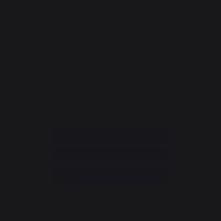
CONTACT
Service consommateur
+33 9 39 24 00 99
Rubrique d'aide et FAQ
Annuler ma commande
Accéder au formulaire de contact
Newsletter et bons plans