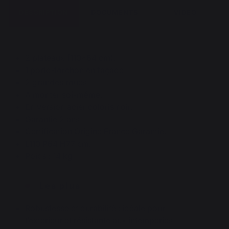
DESCRIPTION
DOCUMENTS
VIDEO
2 plateaux (110*64 cm).
1 porte-torchon en façade.
2 grandes roues.
À monter soi-même.
En version acier coloris noir.
Garantie 2 ans.
Certification Origine France Garantie.
L110 P64 H77 cm.
Poids : 14 kg
Les plus
Robustesse et durabilité : idéale pour
l’extérieur et résistante aux intempéries.