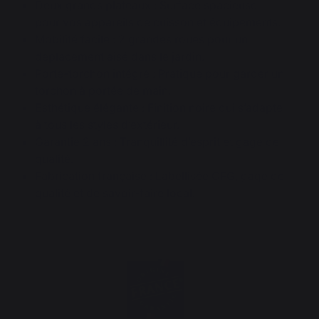
Deux grands plateaux : Surface spacieuse
pour vos appareils de cuisson et équipements.
Mobilité facile : 2 grandes roues pour un
déplacement aisé dans le jardin.
Porte-torchon intégré : Pratique pour garder un
torchon à portée de main.
Esthétique élégante : Finition noire qui s’adapte
à tous les styles d’extérieur.
Garantie 2 ans : Tranquillité d’esprit et gage de
qualité.
Fabrication française : Labellisée OFG, gage de
qualité et de savoir-faire local.