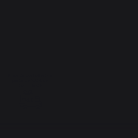
Frais de port offerts à
partir de 100 € de
commande