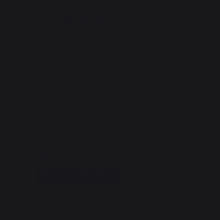
Changer de pays
Ba
30 rue Ambroise 1
40390 St Martin de
Seignanx
D
France
Rangemen
Notre marque
Pa
Revendeurs