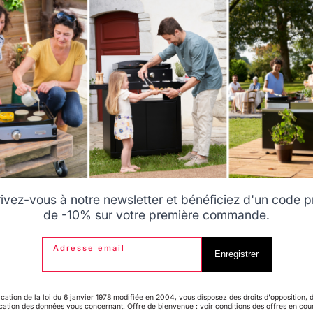
Select another delivery country
 Cuisine
Credence Centrale Inox
139,00 €
Allemagne
Antilles
En stock
Belgique
Canada
rivez-vous à notre newsletter et bénéficiez d'un code 
de -10% sur votre première commande.
Adresse email
Espagne
France
Enregistrer
3
/
5
Avis vérifié
Un peu léger au niveau des pieds
ication de la loi du 6 janvier 1978 modifiée en 2004, vous disposez des droits d'opposition, 
ication des données vous concernant. Offre de bienvenue : voir conditions des offres en cou