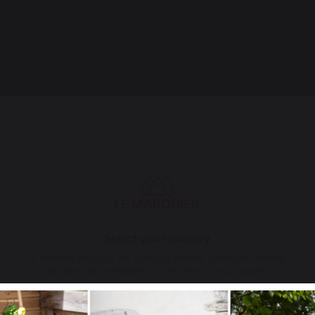
se. Nous possédons cette certification depuis 2013.
PENSEZ-Y :
Accessoires compatibles pour MEUBLE FRIGO 80 X 55 CM DU
Select your country
It appears that you are trying to access a product catalog
that does not correspond to the one for your country.