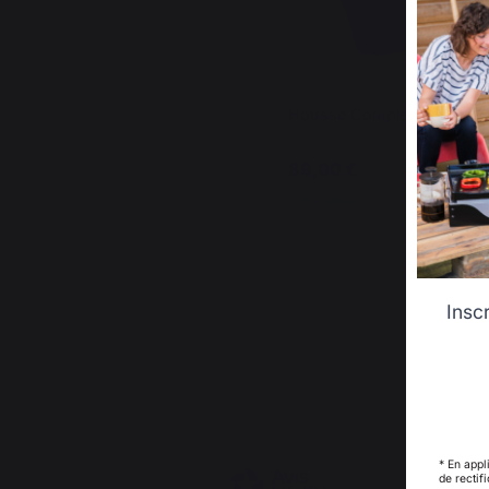
Housse Complete 1 Meuble
89,00 €
En stock
Insc
4
/
5
* En appl
de rectif