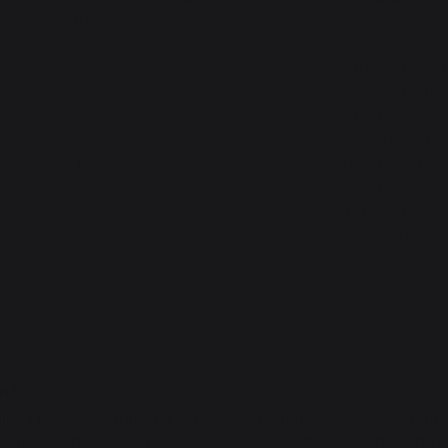
ve à vin, un frigo de dimension
Modulable : Sy
lantes etc…
permettant de r
noir et inox
posteriori + l
rantie.
Personnalisable
(crédences, rou
crédence…)
fourni avec le meuble
Pieds réglable
Grand espace de
80*55 cm
ntie
gine France Garantie. La seule certification qui assure l’origin
sme indépendant et elle assure aux clients la traçabilité du 