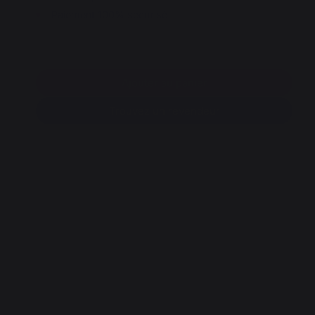
Paiement 100% sécurisé
Ajouter au panier
Trouvez un revendeur
O