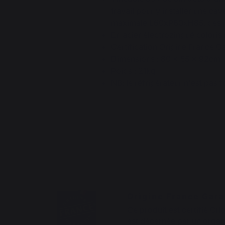
travail pour y installer une ca
maximale L60xP60xH85, des p
En acier électrozingué coloris 
Certification Origine France Ga
Dimensions : 80 x 55 x 92cm
Poids : 21kg
NB: le réfrigérateur n'est pas 
Origine France Gara
Ce produit est certifié Ori
est décernée par un organi