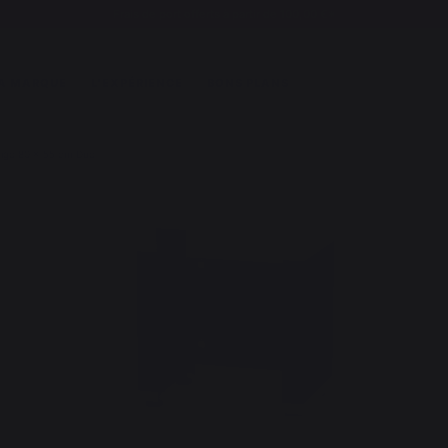
Frais de port offerts à partir de 100,00 €*
A MARQUE
L'EXPÉRIENCE
BONS PLANS
rigo 80 x 55 cm Duo