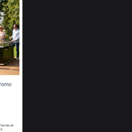
Habillage Arrière Meuble Cuisine Noir
59,00 €
En stock
promo
d'accès et
rs.