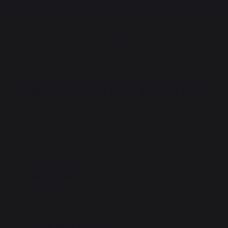
Meuble Frigo 80 x 55 cm Duo
REF : MC80FD / EAN13 : 3339380170995
2 avis
549,00 €
dont 0,25 € d'éco-contribution
Disponible sous 7 jours
Frais de port offert !