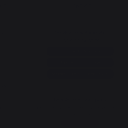
QUE
CONTACT
nd
Service consommateur
+33 9 39 24 00 99
Rubrique d'aide et FAQ
z vous
Annuler ma commande
Accéder au formulaire de contact
état
Newsletter et bons plans
s
Inscrivez-vous et soyez informé de tous nos
bons plans
cha
Je m'inscris