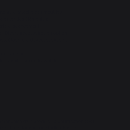
stème d'attache des meubles
ajouter des éléments a
iberté d'agencement
 : Divers accessoires en option
es, étagères, kit accessoires de
s en hauteur
 travail: Plan de travail de
e française d’un produit. La certification OFG
produit en donnant une indication de