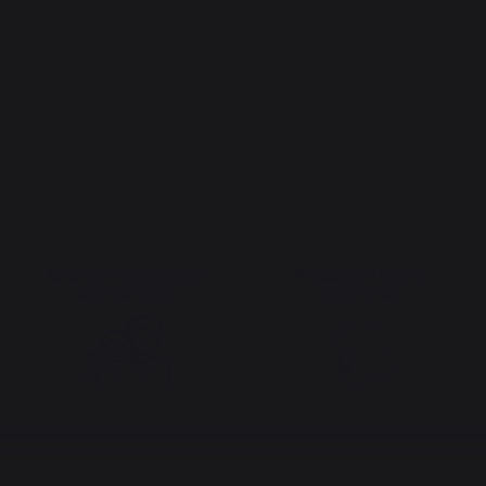
Emplois respectueux
Production locale
des individus
maintenue