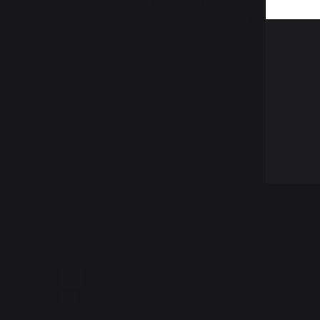
Basé sur
2
avis soumis à un
contrôle
Voir tous les avis sur ce site
5
étoiles
1
4
étoiles
0
3
étoiles
1
2
étoiles
0
1
étoile
0
Trier les avis