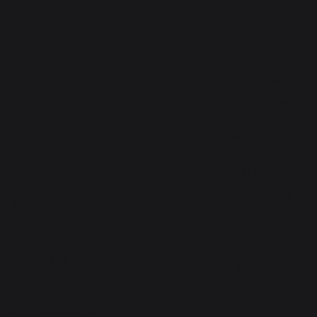
PRODUITS
ATELIERS PRATI
Cuisson
Atelier Gourma
Planchas
Actualités
rbecues et braséros
Recettes
Cuisines d’extérieur
Animations près de che
Fours à pizza
essertes & chariots
Atelier Service
Tournebroches
Garantie à vie
Accessoires
Forfait de remise en 
Idées Cadeaux
Téléchargements
Chauffage
Atelier Conseil
Serviteurs
Bien choisir sa plan
t et transport des bûches
re-feu de cheminée