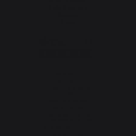
30 rue Ambroise 1
40390 St Martin de
Seignanx
France
Notre marque
Revendeurs
Conditions générales de
ventes
Charte SAV & Garanties
Mentions légales
Politique des cookies et
confidentialité des données
Réglement des concours
Gérer les cookies