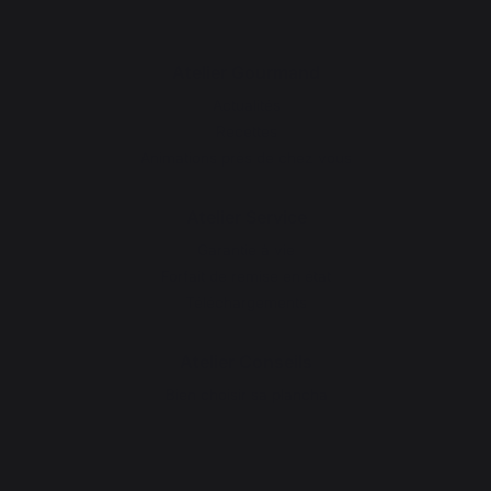
Atelier Gourmand
Actualités
Recettes
Animations près de chez vous
Atelier Service
Garantie à vie
Forfait de remise en état
Téléchargements
Atelier Conseils
Bien choisir sa plancha