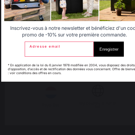
Allemagne
Antilles
Frais de port offerts à
Production locale
partir de 100 € de
maintenue
Belgique
Canada
Inscrivez-vous à notre newsletter et bénéficiez d'un co
commande
promo de -10% sur votre première commande.
Adresse email
Enregistrer
Espagne
France
* En application de la loi du 6 janvier 1978 modifiée en 2004, vous disposez des droits
d'opposition, d'accès et de rectification des données vous concernant. Offre de bienv
: voir conditions des offres en cours.
Italie
Luxembourg
My country is not in
Pays-Bas
list
Changer de pays