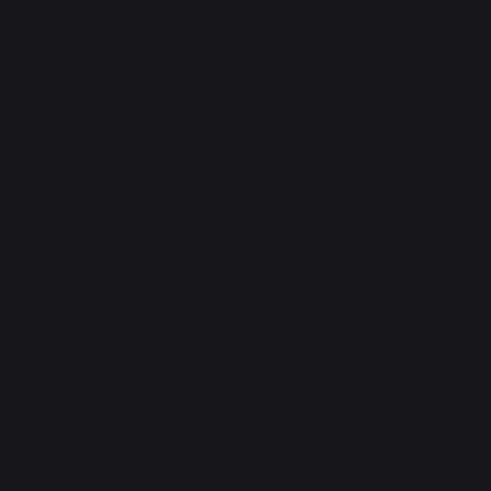
Idées Cadeaux
Chauffage
Serviteurs
Rangement et transport des bûches
Pare-feu de cheminée
Plaques de protection pour poêle
Pellets / Granulés
Grilles porte-bûches
Soufflets pour cheminée
Chenets
Accessoires de cheminée
ATELIERS PRATIQUE