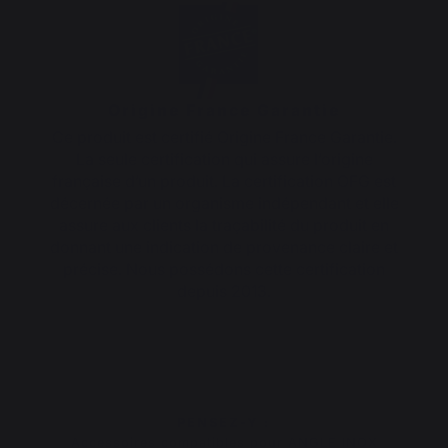
Origine France Garantie
Ce produit est certifié Origine France Garantie.
La seule certification qui assure l’origine
française d’un produit. La certification OFG est
décernée par un organisme indépendant et elle
assure aux clients la traçabilité du produit en
donnant une indication de provenance claire et
précise. Nous possédons cette certification
depuis 2013.
PENSEZ-Y :
Accessoires compatibles pour ANGLE INOX