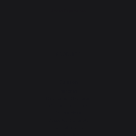
Accès Espace pro
PRODUITS
Cuisson
Planchas
Barbecues et braséros
Cuisines d’extérieur
Fours à pizza
Dessertes & chariots
Tournebroches
Accessoires