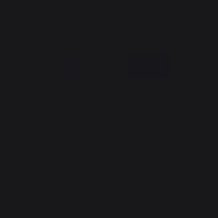
La Nouvelle Aquitaine et l'Union Européenne agissent ensemble
pour votre territoire
*hors sac de pellets Traeger
Création du site internet : Agence Redmoot