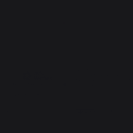
En stock
En sto
4.3
3
/
5
/
5
Avis vérifié
On est un peu léger sur le pie
du devant pas possibilité de 
fixer ce pied sur un montant 
Basé sur
3
avis soumis à un
de meuble
contrôle
Avis du
27/06/2024
, suite à une
Voir tous les avis sur ce site
expérience du
27/05/2024
par
A.A.
5
étoiles
2
Signaler
4
étoiles
0
Utile
(0)
3
étoiles
1
2
étoiles
0
5
/
5
1
étoile
0