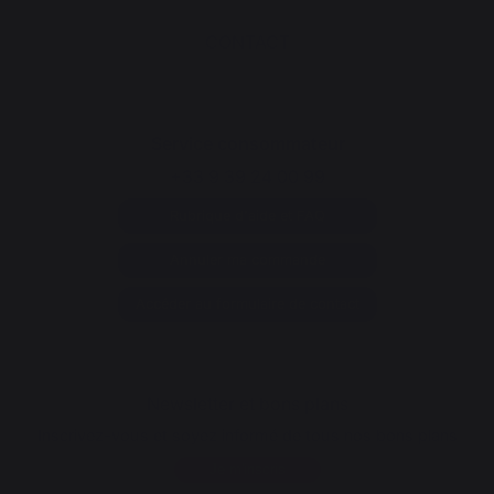
CONTACT
Service consommateur
+33 9 39 24 00 99
Rubrique d'aide et FAQ
Annuler ma commande
Accéder au formulaire de contact
Newsletter et bons plans
Inscrivez-vous et soyez informé de tous nos bons plans
Je m'inscris