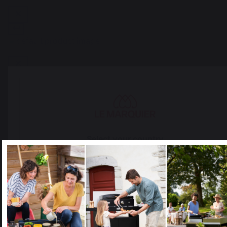
Select your country
Ajouter au panier
It appears that you are trying to access a product catalog
that does not correspond to the one for your country.
Select another delivery country
Savoir-faire français
Emplois respectueux
préservé
des individus