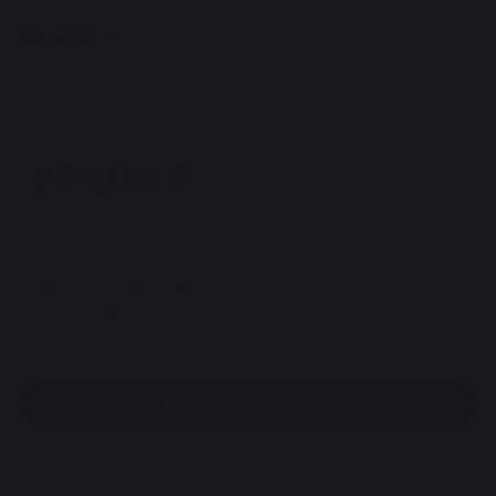
Angle Inox
REF : MC80AI / EAN13 : 3339380165830
3 avis
229,00 €
dont 0,06 € d'éco-contribution
Disponible sous 7 jours
Frais de port offert !
Paiement 100% sécurisé
Trouvez un revendeur