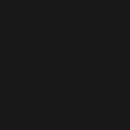
Avis vérifié
Trier les avis
Pratique
Avis du
21/07/2023
, suite à une
expérience du
05/07/2023
par
A.A.
Signaler
Utile
(0)
5
/
5
Avis vérifié
Qualitatif
Avis du
13/05/2023
, suite à une
expérience du
27/04/2023
par
A.A.
Signaler
Utile
(0)
1