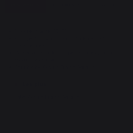
DESCRIPTION
DOCUMENTS
VIDEO
1 meuble d'angle 55*55 cm.
Avec pied et cache pour éviter le jour entre
deux meubles.
Plateau angle en Inox et pied en acier peinture
époxy coloris noir.
Certification Origine France Garantie.
Les plus
Label Origine France Garantie