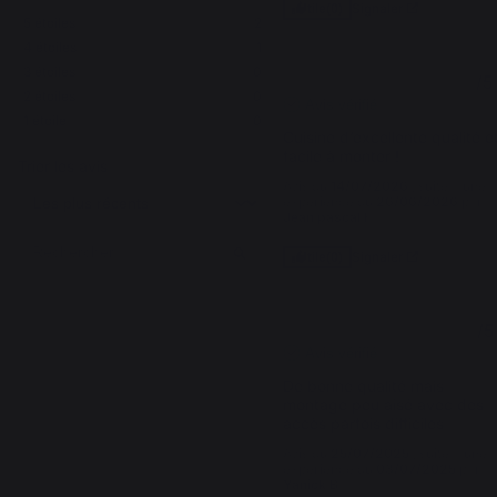
Signaler
Utile
(0)
5
étoiles
2
4
étoiles
1
3
étoiles
0
5
/
5
2
étoiles
0
Avis vérifié
1
étoile
0
Cuisine d’excellente qualité et
facile à monter !
Trier les avis
Avis du
14/07/2026
, suite à une
expérience du
26/06/2026
par
Jean pascal F.
Signaler
Utile
(0)
4
/
5
Avis vérifié
De bonne qualité mais 
montage peu aisé avec des 
accès parfois difficiles
Avis du
25/07/2025
, suite à une
expérience du
03/07/2025
par
Yanick B.