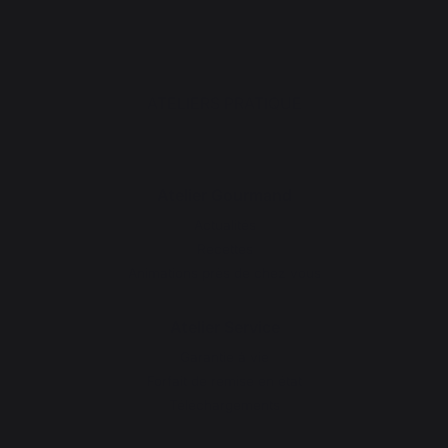
ATELIERS PRATIQUE
Atelier Gourmand
Actualités
Recettes
Animations près de chez vous
Atelier Service
Garantie à vie
Forfait de remise en état
Téléchargements