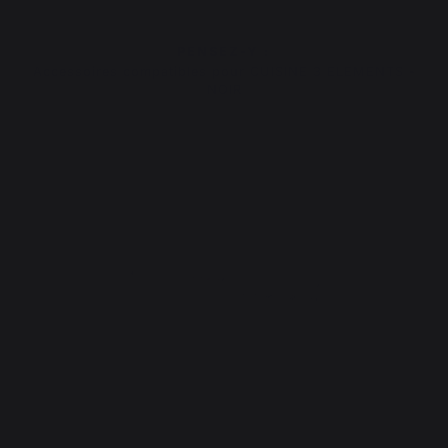
PENSEZ-Y :
Accessoires compatibles pour CUISINE 3 ELEMENTS -
NOIR