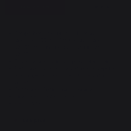
DESCRIPTION
DOCUMENTS
Composition: 1 meuble de cuisson avec
tablette 80*55 cm + 1 meuble avec tablette
80* 55 cm + 1 meuble avec évier intégré
80*55 cm
En version acier peinture époxy coloris noir.
Portes avec système d’ouverture « push-pull »
(une simple pression déclenche l’ouverture de
la porte).
Certification Origine France Garantie
Dimensions : 240 x 55 x 128cm
Poids : 107 kg
Les plus