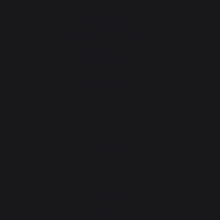
Charte SAV & Garanties
Mentions légales
Politique des cookies et
confidentialité des données
Réglement des concours
Gérer les cookies
Accès Espace pro
PRODUITS
Cuisson
Planchas