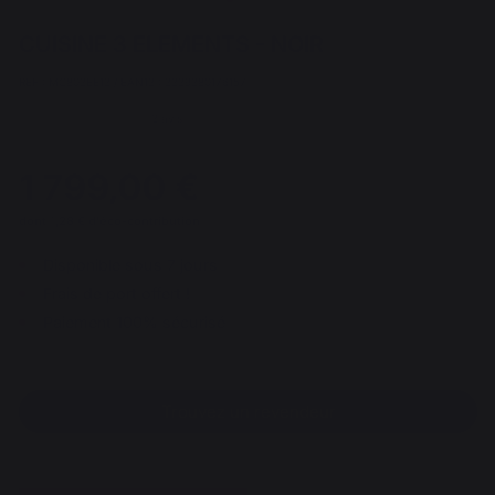
CUISINE 3 ELEMENTS - NOIR
REF : MC803EE13 / EAN13 : 3339380176157
3 avis
1 799,00 €
dont 1,28 € d'éco-contribution
Disponible sous 7 jours
Frais de port offert !
Paiement 100% sécurisé
Trouvez un revendeur