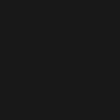
Changer de pays
30 rue Ambroise 1
40390 St Martin de
Seignanx
France
Notre marque
Revendeurs
Conditions générales de
ventes