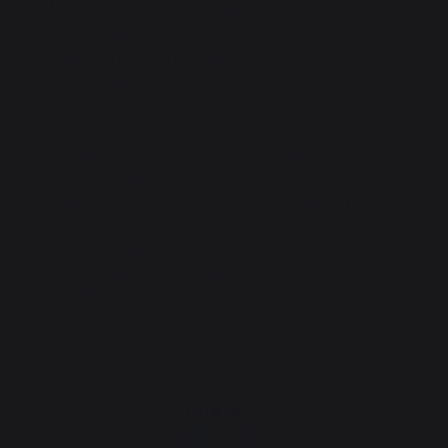
Modulable: Système d'attache des meubles
permettant de rajouter des éléments a
posteriori + liberté d'agencement
Personnalisable: Divers accessoires en option
(crédences, roues, étagères, kit accessoires de
crédence…)
Pratique: Evier inox de grande dimension avec
mitigeur haut
Rangements fonctionnels: Fermés par 2 portes
doublées "push pull"
Pieds réglables en hauteur
Grand espace de travail: Plan de travail de
80*55 cm