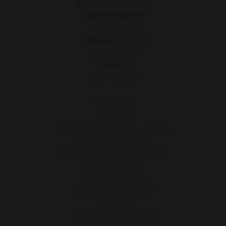
Barbecues et braséros
Cuisines d’extérieur
Fours à pizza
Dessertes & chariots
Tournebroches
Accessoires
Idées Cadeaux
Chauffage
Serviteurs
Rangement et transport des bûches
Pare-feu de cheminée
Plaques de protection pour poêle
Pellets / Granulés
Grilles porte-bûches
Soufflets pour cheminée
Chenets
Accessoires de cheminée