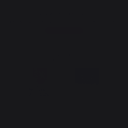
Newsletter et bons plans
Inscrivez-vous et soyez informé de tous nos bons plans
Je m'inscris
La Nouvelle Aquitaine et l'Union Européenne agissent ensemble
pour votre territoire
*hors sac de pellets Traeger