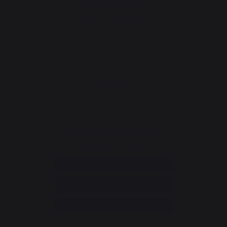
Atelier Conseils
Bien choisir sa plancha
CONTACT
Service consommateur
+33 9 39 24 00 99
Rubrique d'aide et FAQ
Annuler ma commande
Accéder au formulaire de contact