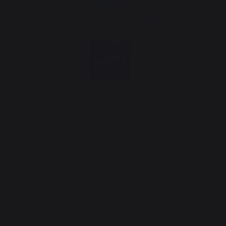
Fabriqué en France
Ce produit est fabriqué en France.
Origine France Garantie
Ce produit est certifié Origine France Garantie.
La seule certification qui assure l’origine
française d’un produit. La certification OFG est
décernée par un organisme indépendant et elle
assure aux clients la traçabilité du produit en
donnant une indication de provenance claire et
précise. Nous possédons cette certification
depuis 2013.