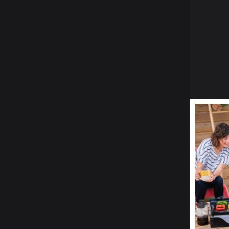
Basé sur
10
avis soumis à un
contrôle
Voir tous les avis sur ce site
5
étoiles
7
4
étoiles
2
3
étoiles
1
2
étoiles
0
1
étoile
0
Trier les avis