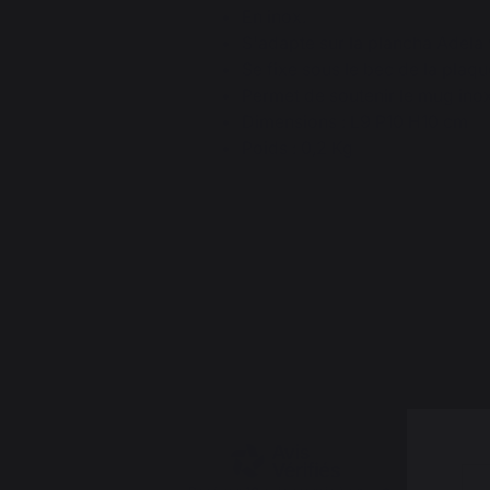
En inox.
S'adapte sur la plancha Adela
Se fixe sous le bec de la plaqu
Permet de soutenir le mug inox
Dimensions : L9 P10 H10 cm
Poids : 0,2 Kg
4.6
/
5