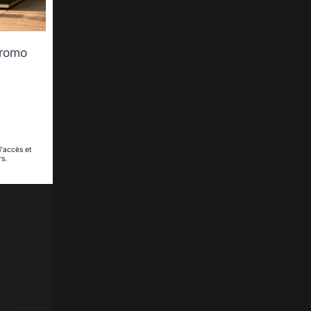
promo
d'accès et
rs.
2