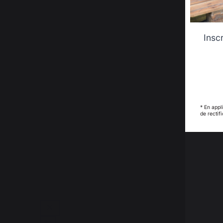
Insc
* En appl
de rectif