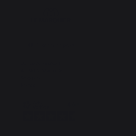
Changer de pays
Ba
30 rue Ambroise 1
40390 St Martin de
Seignanx
D
France
Rangemen