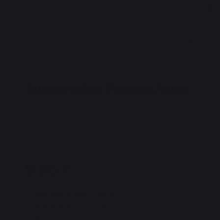
Support Mug Plancha Adela
REF : AGR91 / EAN13 : 3339380154056
10 avis
9,90 €
Disponible sous 7 jours
Retrait gratuit au siège
Paiement 100% sécurisé