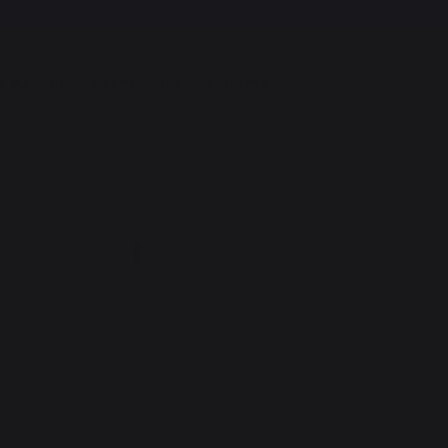
Frais de port offerts à partir de 100,00 €*
A MARQUE
L'EXPÉRIENCE
BONS PLANS