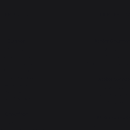
PRODUITS
ATELIERS PRATI
Cuisson
Atelier Gourma
Planchas
Actualités
rbecues et braséros
Recettes
Cuisines d’extérieur
Animations près de che
Fours à pizza
essertes & chariots
Atelier Service
Tournebroches
Garantie à vie
Accessoires
Forfait de remise en 
Idées Cadeaux
Téléchargements
Chauffage
Atelier Conseil
Serviteurs
Bien choisir sa plan
t et transport des bûches