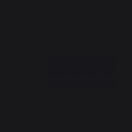
QUE
CONTACT
nd
Service consommateur
+33 9 39 24 00 99
Rubrique d'aide et FAQ
z vous
Annuler ma commande
Accéder au formulaire de contact
état
Newsletter et bons plans
s
Inscrivez-vous et soyez informé de tous nos
bons plans
cha