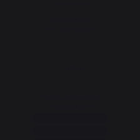
Téléchargements
Atelier Conseils
Bien choisir sa plancha
CONTACT
Service consommateur
+33 9 39 24 00 99
Rubrique d'aide et FAQ
Annuler ma commande