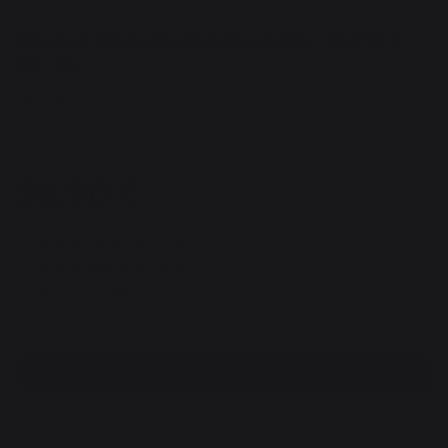
Repose-Aliments Coulissant De 36*13 À
63*13
REF : AGR57 / EAN13 : 3339380113855
31 avis
32,90 €
Disponible sous 7 jours
Retrait gratuit au siège
Paiement 100% sécurisé
Trouvez un revendeur