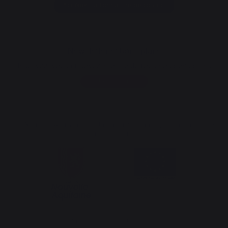
Accéder au formulaire de contact
Newsletter et bons plans
Inscrivez-vous et soyez informé de tous nos bons plans
Je m'inscris
La Nouvelle Aquitaine et l'Union Européenne agissent ensemble
pour votre territoire
*hors sac de pellets Traeger