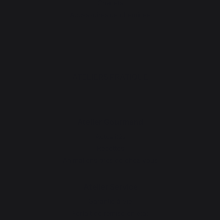
Chenets
Accessoires de cheminée
ATELIERS PRATIQUE
Atelier Gourmand
Actualités
Recettes
Animations près de chez vous
Atelier Service
Garantie à vie
Forfait de remise en état