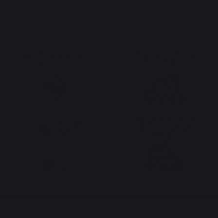
Savoir-faire français
Emplois respectueux
préservé
des individus
Frais de port offerts à
Production locale
partir de 100 € de
maintenue
commande