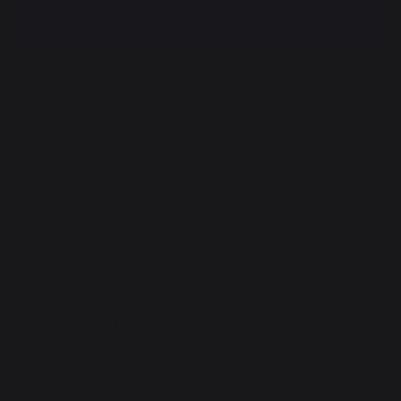
DESCRIPTION
Repose aliments coulissant de 36*13 à 63*13
LE MARQUIER.
En inox.
Permet de conserver vos aliments cuits ou vos
plats au chaud.
A placer directement sur votre plaque de
cuisson.
Surface de cuisson coulissante de 36 x 13 à 63
x 13 cm.
Les plus
Haute qualité