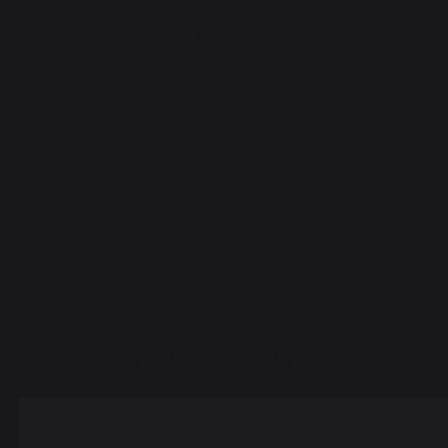
Changer de pays
30 rue Ambroise 1
40390 St Martin de
Seignanx
France
Notre marque