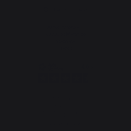
Changer de pays
30 rue Ambroise 1
40390 St Martin de
Seignanx
France
Notre marque
Revendeurs
Conditions générales de
ventes
Charte SAV & Garanties