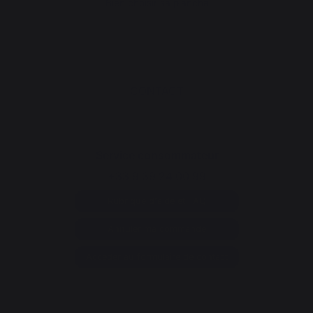
Bien choisir sa plancha
CONTACT
Service consommateur
+33 9 39 24 00 99
Rubrique d'aide et FAQ
Annuler ma commande
Accéder au formulaire de contact