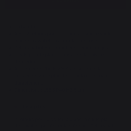
DESCRIPTION
En bambou.
Avec 2 retours pour bloquer la planche sur le
plan de travail et protéger la crédence.
Petit canal intégré pour l'écoulement du jus.
Idéale pour le plan de travail de la cuisine
d'extérieur.
Appliquer de l'huile végétale sur toute la
surface de votre planche pour la conserver
durablement.
Dimensions : L56,5 P40 H3,5 cm
Les plus
2 retours pour bloquer la planche sur le plan
de travail et protégéer la crédence Petit canal