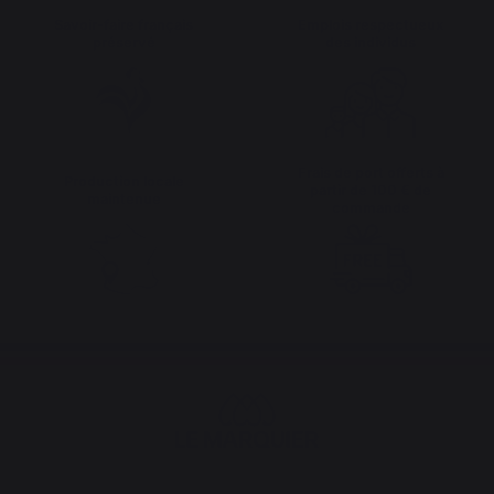
Savoir-faire français
Emplois respectueux
préservé
des individus
Frais de port offerts à
Production locale
partir de 100 € de
maintenue
commande