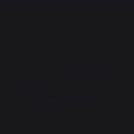
Frais de port offerts à partir de 100,00 €*
Cuisson
Accessoires
Ustensiles & cie