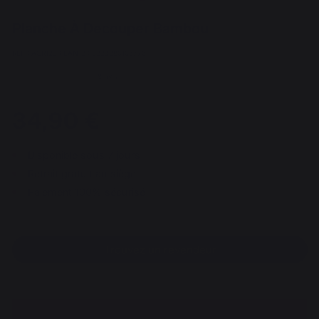
Planche À Decouper Bambou
REF : AGR129 / EAN13 : 3339380166776
8 avis
34,90 €
Disponible sous 7 jours
Retrait gratuit au siège
Paiement 100% sécurisé
Trouvez un revendeur