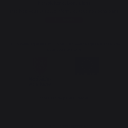
Newsletter et bons plans
Inscrivez-vous et soyez informé de tous nos bons plans
Je m'inscris
La Nouvelle Aquitaine et l'Union Européenne agissent ensemble
pour votre territoire
*hors sac de pellets Traeger
Création du site internet : Agence Redmoot