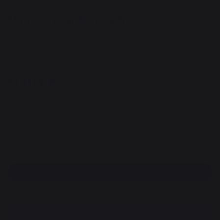
Mug Inox pour Plancha Française
REF : AGR95 / EAN13 : 3339380161023
3 avis
9,00 €
Disponible sous 7 jours
Retrait gratuit au siège
Paiement 100% sécurisé
Trouvez un revendeur