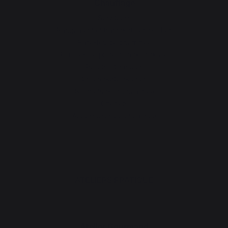
Chauffage
Serviteurs
Rangement et transport des bûches
Pare-feu de cheminée
Plaques de protection pour poêle
Pellets / Granulés
Grilles porte-bûches
Soufflets pour cheminée
Chenets
Accessoires de cheminée
ATELIERS PRATIQUE
Atelier Gourmand