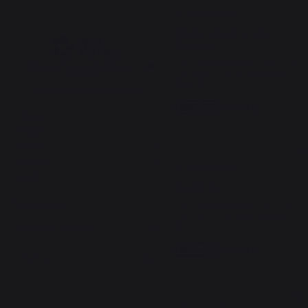
Avis vérifié
Article adapté à notre 
demande
Avis du
29/05/2025
, suite à une
Basé sur
3
avis soumis à un
expérience du
07/05/2025
par
contrôle
Anne C.
Voir tous les avis sur ce site
Signaler
Utile
(0)
5
étoiles
2
4
étoiles
0
3
étoiles
0
5
/
5
2
étoiles
0
Avis vérifié
1
étoile
1
Conforme
Trier les avis
Avis du
31/07/2024
, suite à une
expérience du
15/07/2024
par
A.A.
Signaler
Utile
(0)
1
/
5