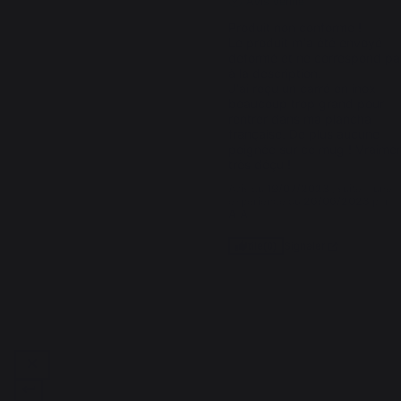
Avis vérifié
Produit non conforme ! 

Le produit m'a été envoyé 
deformé et ne correspond pas
à la description. 

J'ai reçu un carré en inox 
beaucoup trop grand pour 
rentrer dans ma plancha 
française. De plus aucune 
poignée sur ce mug ! Vraimen
très déçu !
Avis du
19/07/2023
, suite à une
expérience du
26/06/2023
par
A.A.
Signaler
Utile
(0)
1