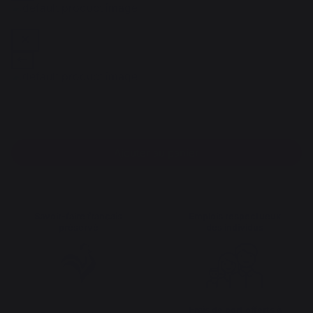
Ajouter au panier
Savoir-faire français
Emplois respectueux
préservé
des individus
Frais de port offerts à