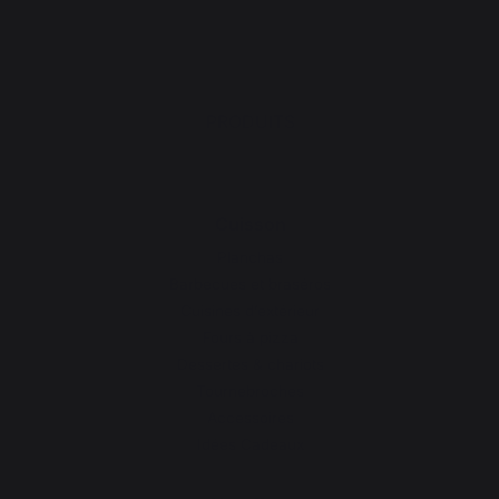
PRODUITS
Cuisson
Planchas
Barbecues et braséros
Cuisines d’extérieur
Fours à pizza
Dessertes & chariots
Tournebroches
Accessoires
Idées Cadeaux