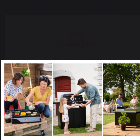
Production locale
partir de 100 € de
maintenue
commande
Select your country
It appears that you are trying to access a product catalog
that does not correspond to the one for your country.
Select another delivery country
Changer de pays
Allemagne
Antilles
30 rue Ambroise 1
40390 St Martin de
Seignanx