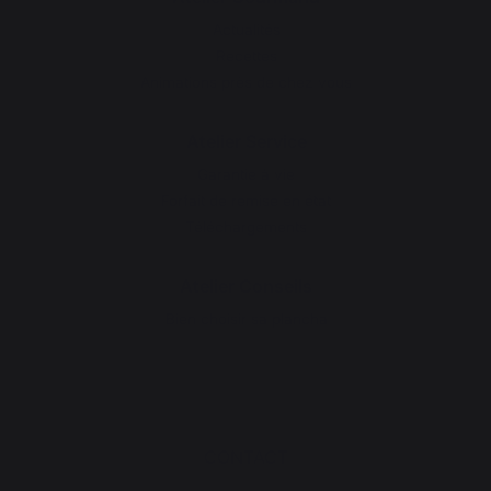
Actualités
Recettes
Animations près de chez vous
Atelier Service
Garantie à vie
Forfait de remise en état
Téléchargements
Atelier Conseils
Bien choisir sa plancha
CONTACT