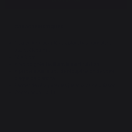
DESCRIPTION
CARACTERISTIQUES
Mug en inox adapté aux planchas françaises
gaz et électrique
12 x 6 cm
Avec poignée facilitant la manipulation
A placer sous le trou de récupération de votre
plaque de plancha
Permet de récupérer les jus et sucs de cuisson
Contenance ≈0,4 L
3.7
5
/
5
/
5