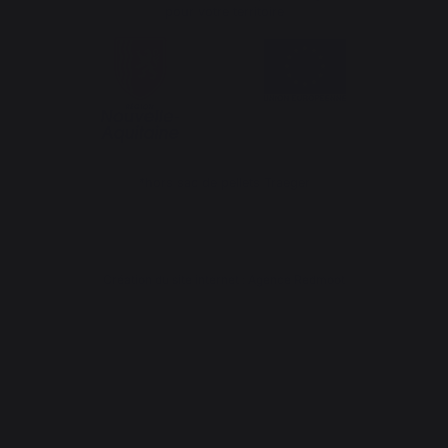
pour votre territoire
*hors sac de pellets Traeger
Création du site internet : Agence Redmoot