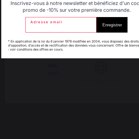
France
Belgique
Canada
Inscrivez-vous à notre newsletter et bénéficiez d'un co
promo de -10% sur votre première commande.
Adresse email
Enregistrer
Espagne
France
* En application de la loi du 6 janvier 1978 modifiée en 2004, vous disposez des droits
d'opposition, d'accès et de rectification des données vous concernant. Offre de bienv
: voir conditions des offres en cours.
Notre marque
Italie
Luxembourg
Revendeurs
Conditions générales de
ventes
My country is not in
Charte SAV & Garanties
Pays-Bas
list
Mentions légales
Politique des cookies et
confidentialité des données
Réglement des concours
Gérer les cookies
Accès Espace pro