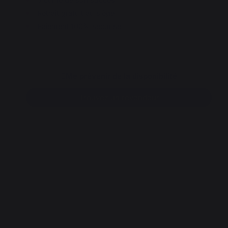
Retrait gratuit au siège
Paiement 100% sécurisé
Me prévenir de la disponibilité
Trouvez un revendeur