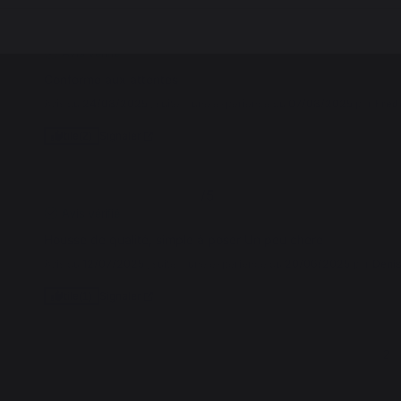
5
/
5
Avis vérifié
Conforme aux attentes
Avis du
24/08/2025
, suite à une expérience du
07/08/2025
par
Fred
Signaler
Utile
(2)
4
/
5
Avis vérifié
Housse de qualité, simple à poser Un peu chere
Avis du
12/07/2025
, suite à une expérience du
20/06/2025
par
Denis
Signaler
Utile
(1)
1
2