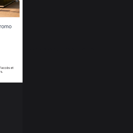
 elisabeth P.
promo
enir vers nous pour partager vos impressions une 
d'accès et
rs.
 L.