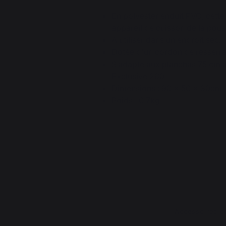
En polyester enduit PVC, cett
appareil de cuisson de la pous
A utiliser dans un endroit sec.
Dotée d'un cordon de resserr
S’adapte aux planchas 75 cm a
Exclusive 260
Dimensions : 90 x 50 x 30cm
Poids : 0.7kg
Accessoires 