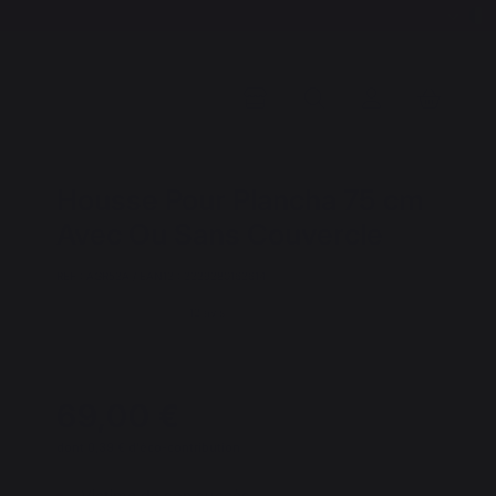
Housse Pour Plancha 75 cm
Avec Ou Sans Couvercle
REF : AGR53A / EAN13 : 3339380163614
12 avis
69,00 €
dont 0,39 € d'éco-contribution
Victime de son succès