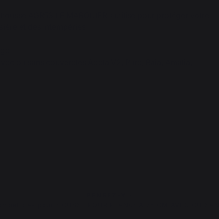
e housse AGR53 LE MARQUIER s’utilise pour protéger votre
sière et des intempéries
age.
vec ou sans couvercles Adela V2, Pure, Baia, Amalia,
PENSEZ-Y :
compatibles pour HOUSSE POUR PLANCHA 75 CM AVEC OU S