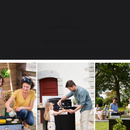
 stock
En stock
Select your country
It appears that you are trying to access a product catalog
that does not correspond to the one for your country.
5
/
5
Avis vérifié
Protection extérieure efficace,

Select another delivery country
Surveiller les phénomènes de condensation.
Avis du
13/05/2026
, suite à une expérience du
23/04/2026
par
Pierr
Signaler
Utile
(0)
5
/
5
Allemagne
Antilles
Avis vérifié
je n'ai pas encore testé cette housse pour plancha , mais j'a