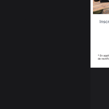
1
étoile
0
Trier les avis
Insc
* En appl
de rectif