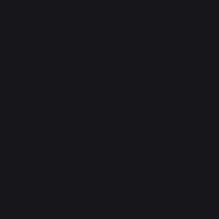
Emplois respectueux
Production locale
des individus
maintenue