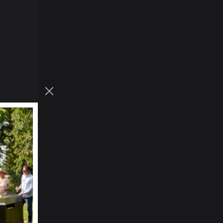
En stock
e-louis C.
i déjà eu d'autres housses,  très bien adaptées