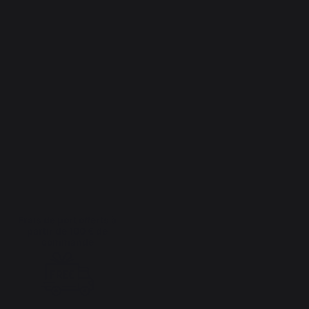
Frais de port offerts à
partir de 100 € de
commande