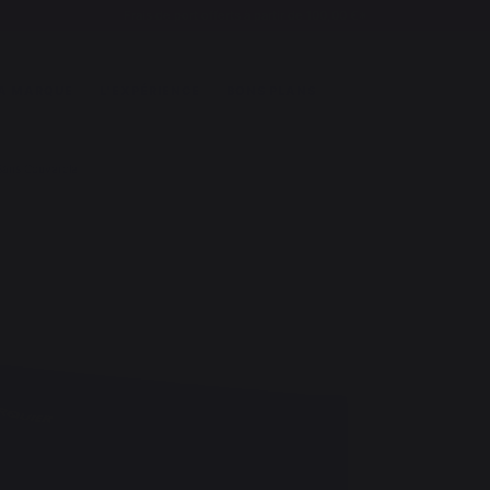
Frais de port offerts à partir de 100,00 €*
A MARQUE
L'EXPÉRIENCE
BONS PLANS
Sans Couvercle