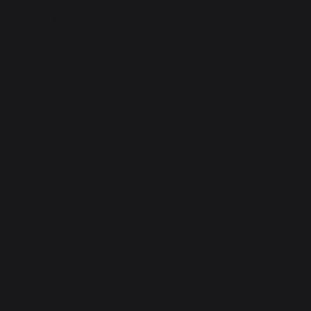
Les plus
Dotée d'un cordon
de resserrage.
ANS COUVERCLE