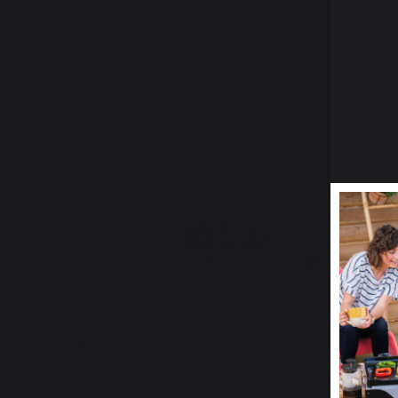
En stock
En
4.7
/
5
Basé sur
13
avis soumis à un
contrôle
Voir tous les avis sur ce site
5
étoiles
10
4
étoiles
2
3
étoiles
1
2
étoiles
0