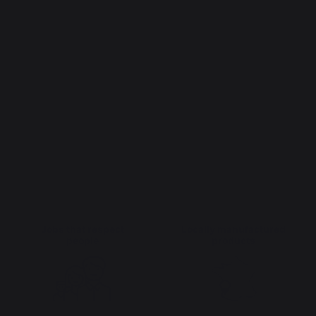
Jobs that respect
Locally manufactured
people
products