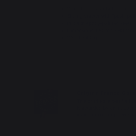
2 lined doors for better hold,
Sliding drawer with "push-pul
In black epoxy-painted steel
Dimensions: L80 W55 H92cm
Weight: 43kg
Origine France Gara
This product is certified O
is awarded by an independ
indication of origin. We ha