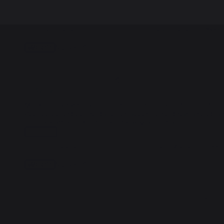
Avis vérifié
avec 1 ou 2 petites modifications  le montage pourrait être pl
Avis du
21/11/2025
, suite à une expérience du
23/09/2025
par
Yves 
Signaler
Utile
(1)
4
/
5
Avis vérifié
Meuble qualitatif malgré une tôle (coté) un peu "cognée".

Pour ce qui est du montage, les accès ne sont pas aisé et la bar
que les pattes en bout ne sont pas vraiment à l'équerre, ce qu
voir plus
Avis du
10/08/2025
, suite à une expérience du
25/07/2025
par
Jean-
Signaler
Utile
(1)
1
2