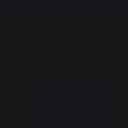
Free shipping from 100,00 €*
 BRAND
THE EXPERIENCE
SPECIAL OFFERS
55 cm drawer, black