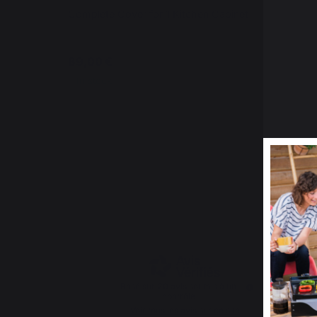
Complete Cover for 1 Kitchen Cabinet
St
89,00 €
1
In stock
4.5
/
5
Basé sur
20
avis soumis à un
contrôle
Voir tous les avis sur ce site