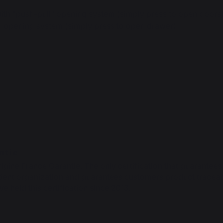
 with "push-pull" opening system (simply press to open doors
l" opening system (simply press to open drawer)
ntie
rigine France Garantie. The only certification that guarantees
ent organization and guarantees customers product traceabil
ve held this certification since 2013.