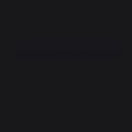
Free shipping!
100% secure payment
Add to cart
Find a dealer