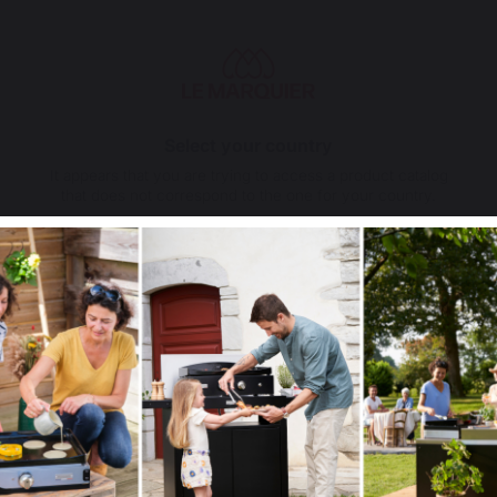
raight Backsplash Stainless Steel
Interior Steel Shelf
39,00 €
79,00 €
In stock
In stock
Select your country
It appears that you are trying to access a product catalog
that does not correspond to the one for your country.
Select another delivery country
5
/
5
Avis vérifié
Parfait. Montage difficile mais prendre son temps.
Avis du
27/06/2026
, suite à une expérience du
11/06/2026
par
Phili
Allemagne
Antilles
Signaler
Utile
(0)