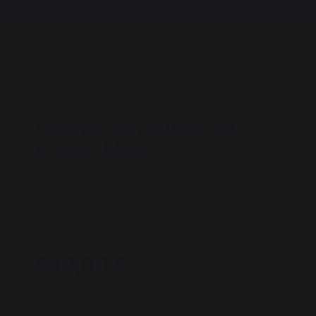
Cabinet with 80×55 cm
drawer, black
REF : MC80PTIE13 / EAN13 : 3339380170032
20 review
549,00 €
of which 0,52 € eco-contribution
Available within 7 days