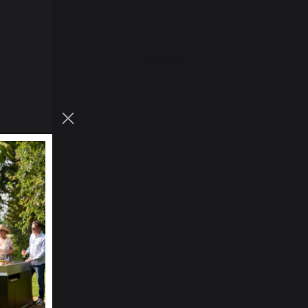
SIGNATURE OUTDOOR KITCHEN
CABINET BACK PANEL BLACK
59,00 €
In stock
ppe D.