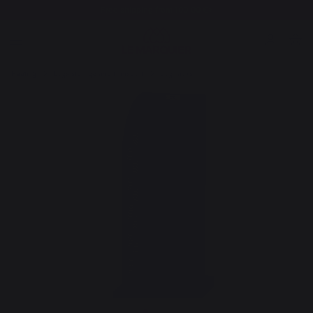
Free shipping from 100,00 €*
Heating
Logs storage and transport
Log racks