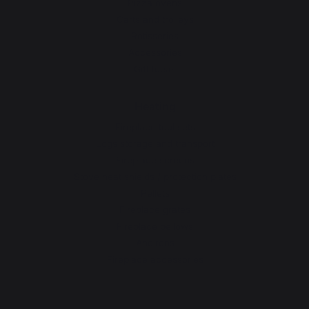
Pizza ovens
Carts and trolleys
Rotisseries
Accessories
Gift Ideas
Heating
Fireplace tool sets
Logs storage and transport
Fireplace screens
Stove heat shields / protection plates
Pellets
Fireplace grates
Fireplace bellows
Andirons
Fireplace accessories