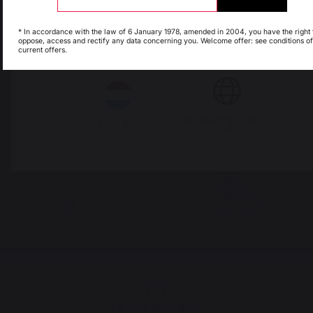
Espagne
France
* In accordance with the law of 6 January 1978, amended in 2004, you have the right 
oppose, access and rectify any data concerning you. Welcome offer: see conditions of
The preservation of
Jobs that respect
current offers.
French expertise
people
Italie
Luxembourg
My country is not in
Pays-Bas
list
Locally manufactured
Free shipping on
products
orders over 100 €