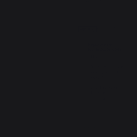
Emballage top
Avis du
18/12/2025
, suite à une
expérience du
02/12/2025
par
Charlie L.
Signaler
Utile
(0)
Réponse de
lemarquier.com
Bonjour,

Merci beaucoup 
pour votre retour 
positif ! 

Cordialement.

L’équipe 
lemarquier
5
/
5
Avis vérifié
Bonne qualité, esthétique 