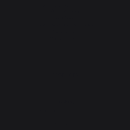
After-Sales Service and
Warranty Policy
Legal Notice
Cookie policy and data privacy
Contest rules
Manage cookies
PRODUCTS
cooking
Planchas - French Griddles
Grills
Outdoor kitchens