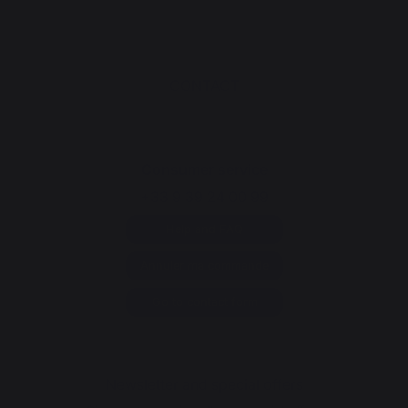
CONTACT
Consumer service
+33 9 39 24 00 99
Help and FAQ
Annuler ma commande
Go to contact form
Newsletter and special offers