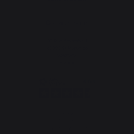
Change country
30 Rue Ambroise 1
40390 St Martin de
Seignanx
France
Our brand
Retailers
General terms and conditions
of sale