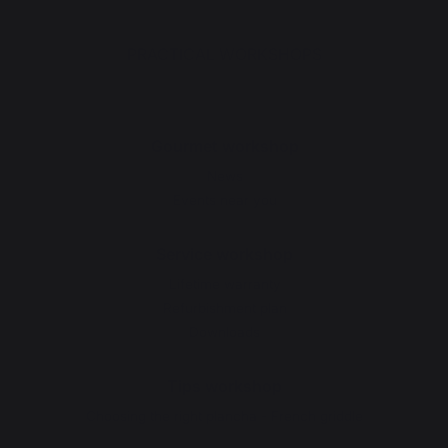
PRACTICAL WORKSHOPS
Gourmet workshop
News
Events near you
Service workshop
Lifetime warranty
Refurbishment plan
Downloads
Tips workshop
Choosing the right plancha - French griddle