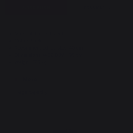
DESCRIPTION
DOCUMENTS
Material: Painted steel
Color: Black
Recommended log size: 40 cm
Dimensions: W39 D39 H95 cm
Weight: 17.5 kg
More
Large capacity