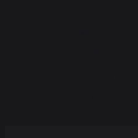
Produit solide, pratique et 
décoratif
Avis du
09/12/2023
, suite à une
expérience du
20/11/2023
par
A.A.
Signaler
Utile
(1)
Réponse de
lemarquier.com
Bonjour,

Nous vous 
remercions pour 
votre retour sur 
l'utilisation de 
votre produit. 
Notre bureau 
d'études 
développe 
chaque année 
de nouveaux 
produits et 
améliore leurs 
fonctionnalités.
