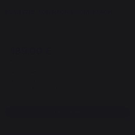
ESSENTIEL LOG RACK 95 CM, BLACK
REF : RBV95E13 / EAN13 : 3339380168565
6 review
189,00 €
of which 1,51 € eco-contribution
Available within 7 days
Free shipping!
100% secure payment
Find a dealer