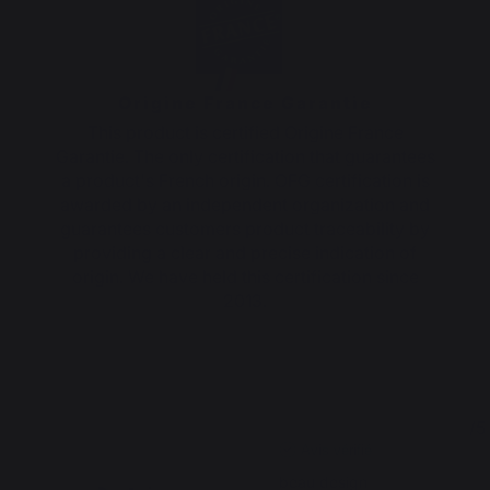
Origine France Garantie
This product is certified Origine France
Garantie. The only certification that guarantees
a product's French origin. OFG certification is
awarded by an independent organization and
guarantees customers product traceability by
providing a clear and precise indication of
origin. We have held this certification since
2013.
5
5
/
5
/
5
Avis vérifié
beau design
