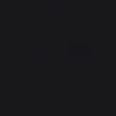
Sign up to receive all our special offers
Register now
The Nouvelle Aquitaine and the European Union work together for
your region
*excluding Traeger pellet bag
Website design: Agence Redmoot