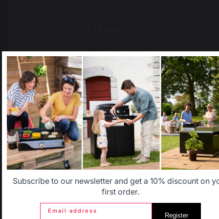
Bonne journée,
1
2
Select your country
It appears that you are trying to access a product catalog
that does not correspond to the one for your country.
Select another delivery country
Allemagne
Antilles
Belgique
Canada
Subscribe to our newsletter and get a 10% discount on y
first order.
Add to cart
Email address
Register