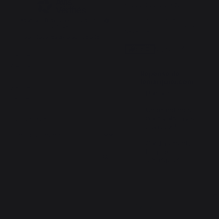
produit de qualité
Avis du
23/01/2026
, suite à une
Basé sur
6
avis soumis à un
expérience du
07/01/2026
par
contrôle
Severine P.
Voir tous les avis sur ce site
Signaler
Utile
(0)
5
étoiles
6
4
étoiles
0
Réponse de
3
étoiles
0
lemarquier.com
2
étoiles
0
Bonjour,

1
étoile
0
Un grand merci 
pour votre avis 
Trier les avis
élogieux ! 

Cordialement.

L’équipe 
lemarquier
5
/
5
Avis vérifié