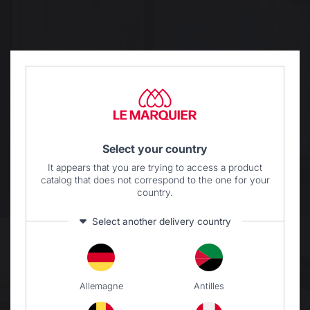
Select your country
It appears that you are trying to access a product
catalog that does not correspond to the one for your
Bienvenue sur le configurateur de Cuisine
country.
d’extérieur LE MARQUIER
Select another delivery country
Avec notre configurateur 3D, concevez la cuisine
de vos rêves.
Droite, en angle, en L, ou même en U, vous
pourrez la configurer comme vous le souhaitez. Et
Allemagne
Antilles
grâce à la réalité augmentée, elle prendra vie dans